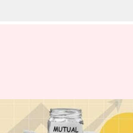
March AMFI Data: మార్చిలో ఈక్విటీ
మ్యూచువల్ ఫండ్ ఇన్‌ఫ్లో 14 శాతం
డౌన్..