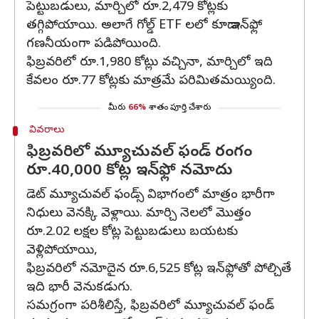
పెట్టుబడులు, మార్చిలో రూ.2,479 కోట్లకు
తగ్గిపోయాయి. అలాగే గోల్డ్ ETF లలో కూడా ఇన్‌ఫ్లో
గణనీయంగా పడిపోయింది.
ఫిబ్రవరిలో రూ.1,980 కోట్లు వచ్చినా, మార్చిలో ఇది
కేవలం రూ.77 కోట్లకు మాత్రమే పరిమితమయ్యింది.
మీరు
66%
శాతం పూర్తి చేశారు
వివరాలు
ఫిబ్రవరిలో మ్యూచువల్ ఫండ్ రంగం
రూ.40,000 కోట్ల ఇన్‌ఫ్లో నమోదు
డెట్ మ్యూచువల్ ఫండ్స్ విభాగంలో మాత్రం భారీగా
నిధులు వెనక్కి వెళ్లాయి. మార్చి నెలలో మొత్తం
రూ.2.02 లక్షల కోట్ల పెట్టుబడులు బయటకు
వెళ్లిపోయాయి,
ఫిబ్రవరిలో నమోదైన రూ.6,525 కోట్ల ఇన్‌ఫ్లోతో పోల్చితే
ఇది భారీ వెనుకడుగు.
సమగ్రంగా పరిశీలిస్తే, ఫిబ్రవరిలో మ్యూచువల్ ఫండ్