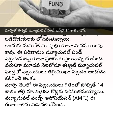
వ్రాసిన వారు
Apr 11, 2025
01:55 pm
Sirish Praharaju
ఈ వార్తాకథనం ఏంటి
అమెరికా అధ్యక్షుడిగా
డొనాల్డ్ ట్రంప్
బాధ్యతలు చేపట్టిన
మార్చిలో ఈక్విటీ మ్యూచువల్ ఫండ్ ఇన్‌ఫ్లో 14 శాతం డౌన్..
తర్వాత ప్రపంచవ్యాప్తంగా ఈక్విటీ మార్కెట్లు తీవ్ర
ఒడిదొడుకులకు లోనవుతున్నాయి.
ఇందుకు మన దేశ మార్కెట్లు కూడా మినహాయింపు
కావు. ఈ పరిణామం మ్యూచువల్ ఫండ్
పెట్టుబడులపై కూడా ప్రతికూల ప్రభావాన్ని చూపింది.
వరుసగా మూడవ నెలలోనూ ఈక్విటీ మ్యూచువల్
ఫండ్లలో పెట్టుబడులు తగ్గుముఖం పట్టడం ఆందోళన
కలిగించే అంశం.
మార్చి నెలలో ఈ పెట్టుబడులు గతంతో పోల్చితే 14
శాతం తగ్గి రూ.25,082 కోట్లకు పరిమితమయ్యాయి.
మ్యూచువల్ ఫండ్స్ అసోసియేషన్ (AMFI) ఈ