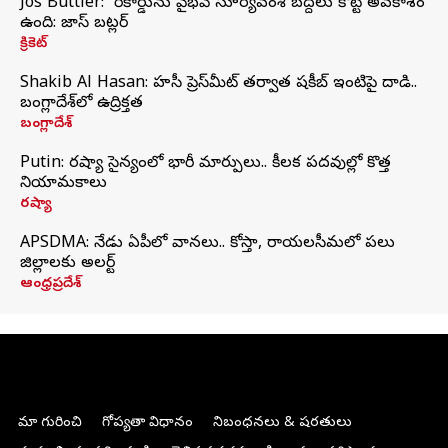
Jos Buttler: నా రికార్డును వైభవ్ సూర్యవంశీ బద్దలు కొట్టే అవకాశం
ఉంది: జాస్ బట్లర్
క్రికెట్
Shakib Al Hasan: హసీనా ప్రెస్‌మీట్‌ తర్వాత షకీబ్‌ ఇంటిపై దాడి..
బంగ్లాదేశ్‌లో ఉద్రిక్తత
బంగ్లాదేశ్
Putin: రష్యా సైన్యంలో భారీ మార్పులు.. కీలక పదవుల్లో కొత్త
నియామకాలు
రష్యా
APSDMA: నేడు ఏపీలో వానలు.. కోస్తా, రాయలసీమలో పలు
జిల్లాలకు అలర్ట్
ఆంధ్రప్రదేశ్
మా గురించి
గోప్యతా విధానం
నిబంధనలు & షరతులు