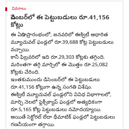
వివరాలు
డిసెంబర్‌లో ఈ పెట్టుబడులు రూ.41,156
కోట్లు
ఈ ఏడాది ప్రారంభంలో, జనవరిలో ఈక్విటీ ఆధారిత
మ్యూచువల్ ఫండ్లలో రూ.39,688 కోట్ల పెట్టుబడులు
వచ్చాయి.
కానీ ఫిబ్రవరిలో ఇది రూ.29,303 కోట్లకు తగ్గింది.
మరింతగా తగ్గి మార్చిలో ఈ మొత్తం రూ.25,082
కోట్లకు చేరింది.
ఇంతకుముందు డిసెంబర్‌లో ఈ పెట్టుబడులు
రూ.41,156 కోట్లుగా ఉన్న సంగతి విశేషం.
ఈక్విటీ మ్యూచువల్ ఫండ్లలోని వివిధ విభాగాలలో,
మార్చి నెలలో ఫ్లెక్సీక్యాప్ ఫండ్లలో అత్యధికంగా
రూ.5,165 కోట్ల పెట్టుబడులు నమోదయ్యాయి.
అయితే సెక్టోరల్ లేదా థీమాటిక్ ఫండ్లలో పెట్టుబడులు
గణనీయంగా తగ్గాయి.