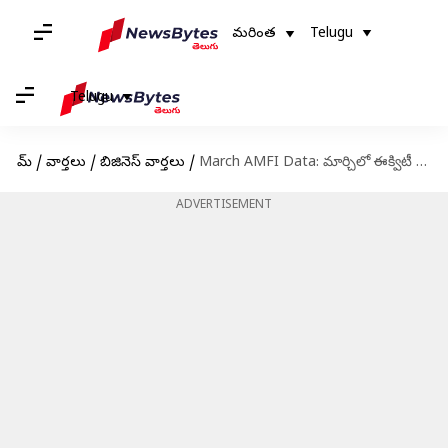
మరింత
Telugu
Telugu
హోమ్
/
వార్తలు
/
బిజినెస్ వార్తలు
/
March AMFI Data: మార్చిలో ఈక్విటీ మ్యూచువల్ ఫండ్ ఇన్‌ఫ్లో 14 శాతం డౌన్..
ADVERTISEMENT