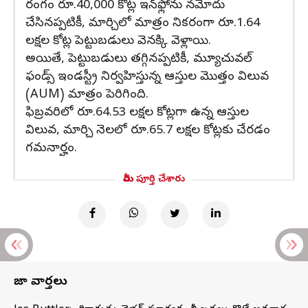
రంగం రూ.40,000 కోట్ల ఇన్‌ఫ్లోను నమోదు
చేసినప్పటికీ, మార్చిలో మాత్రం నికరంగా రూ.1.64
లక్షల కోట్ల పెట్టుబడులు వెనక్కి వెళ్లాయి.
అయితే, పెట్టుబడులు తగ్గినప్పటికీ, మ్యూచువల్
ఫండ్స్ ఇండస్ట్రీ నిర్వహిస్తున్న ఆస్తుల మొత్తం విలువ
(AUM) మాత్రం పెరిగింది.
ఫిబ్రవరిలో రూ.64.53 లక్షల కోట్లగా ఉన్న ఆస్తుల
విలువ, మార్చి నెలలో రూ.65.7 లక్షల కోట్లకు చేరడం
గమనార్హం.
మీరు పూర్తి చేశారు
తాజా వార్తలు