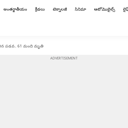
అంతర్జాతీయం
క్రీడలు
టెక్నాలజీ
సినిమా
ఆటోమొబైల్స్
లైఫ్
ిగిన పడవ.. 61 మంది మృతి
ADVERTISEMENT