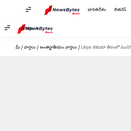
భారతదేశం
బిజినెస్
Telugu
హోమ్
/
వార్తలు
/
అంతర్జాతీయం వార్తలు
/
Libya: లిబియా తీరంలో మున