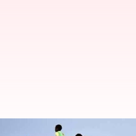
Libya: లిబియా తీరంలో మునిగిన పడ