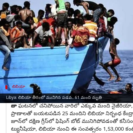
వ్రాసిన వారు
Dec 17, 2023
10:25 am
Stalin
ఈ వార్తాకథనం ఏంటి
మధ్యధరా సముద్రం
లిబియా
తీరంలో జరిగిన ఓడ ప్రమాదం
(IOM) తెలిపింది.
శనివారం సుమారు 86 మందితో ఓడ జువారా నగరం నుంచ
ఎత్తైన అలలకు పడవ మునిగిందని, దీంతో పిల్లలతో స
మధ్యధరా సముద్రం దాటి ఐరోపాలోకి ప్రవేశించడానికి ప్రయ
లిబియా
మృతి చెందిన వారందరూ ఆఫ్రికన్స్‌
Libya: లిబియా తీరంలో మునిగిన పడవ.. 61 మంది మృతి
తాజా ఘటనలో చనిపోయిన వారిలో ఎక్కువ మంది నైజీరియా, 
ప్రాణాలతో బయటపడిన 25 మందిని లిబియా నిర్బంధ కేంద్రాని
జూన్‌లో దక్షిణ గ్రీస్‌లో ఫిషింగ్ బోట్ మునిగిపోవడంతో
ట్యునీషియా, లిబియా నుంచి ఈ సంవత్సరం 1,53,000 కంటే