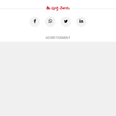
మీరు పూర్తి చేశారు
ADVERTISEMENT