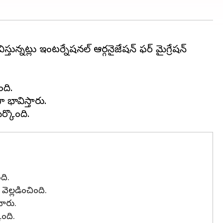
నట్లు ఇంటర్నేషనల్ ఆర్గనైజేషన్ ఫర్ మైగ్రేషన్
ది.
 భావిస్తారు.
ది.
ల్లడించింది.
చారు.
ంది.