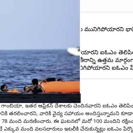
లో 60 మందికి పైగా వలసదారులు మునిగిపోయారని భావిస్తున్
ి బయలుదేరిందని తెలిపింది.
హా 61 మంది వలసదారులు మునిగిపోయారని ఐఓఎం తెలిపిం
త్నిస్తున్న వలసదారులకు లిబియా తీరాన్ని ఉత్తమ మార్గంగా
గాంబియా, ఇతర ఆఫ్రికన్ దేశాలకు చెందినవారని ఐఓఎం తెలిపిం
కి తరలించారని, వారికి వైద్య సహాయం అందిస్తున్నామని కూడా వె
 కనీసం 78 మంది మరణించారు. ఈ ఘటనలో మరో 100 మందిని రక్షిం
 ఎక్కువ మంది వలసదారులు ఇటలీకి చేరుకున్నట్లు ఐఓఎం పేర్కొ