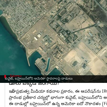
వ్రాసిన వారు
Jul 08, 2026
01:22 pm
Sirish Praharaju
ఈ వార్తాకథనం ఏంటి
అమెరికా
ఇరాన్‌లోని 80కిపైగా ప్రాంతాలపై దాడులు జరిపి
ఇరాన్
ప్రకటించింది.
ఈ దాడుల్లో క్షిపణులు, డ్రోన్లను ఉపయోగించినట్లు తెలిపి
ఇరాన్‌కు చెందిన ఇస్లామిక్ రివల్యూషనరీ గార్డ్స్ కార్ప్
దాడులు నిర్వహించినట్లు పేర్కొంది.
వివరాలు
కువైట్, బహ్రెయిన్‌లోని అమెరికా స్థావరాలపై దాడులు
దాడులు ఎక్కడ జరిగాయి?
ఇరాన్ ప్రభుత్వ మీడియా కథనాల ప్రకారం, ఈ ఆపరేషన్‌ను IRG
ప్రారంభ ప్రతీకార చర్యల్లో భాగంగా కువైట్, బహ్రెయిన్‌లోని అమెర
ఈ దాడుల్లో బహ్రెయిన్‌లో ఉన్న అమెరికా ఐదో నౌకాదళం (Fifth