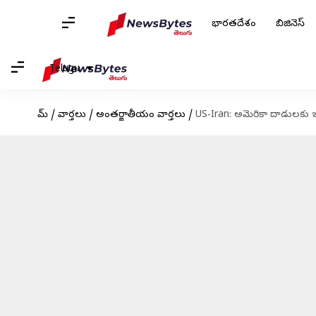
భారతదేశం
బిజినెస్
Telugu
హోమ్
/
వార్తలు
/
అంతర్జాతీయం వార్తలు
/
US-Iran: అమెరికా దాడులకు ఇరా