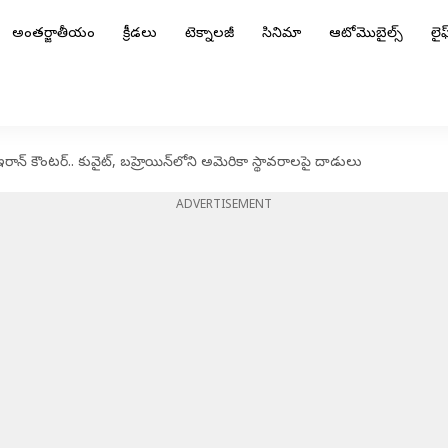
అంతర్జాతీయం
క్రీడలు
టెక్నాలజీ
సినిమా
ఆటోమొబైల్స్
లైఫ్
న్ కౌంటర్.. కువైట్, బహ్రెయిన్‌లోని అమెరికా స్థావరాలపై దాడులు
ADVERTISEMENT