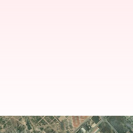
US-Iran: అమెరికా దాడులకు ఇరాన్ కౌంటర