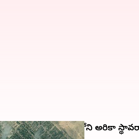
్.. కువైట్, బహ్రెయిన్‌లోని అమెరికా స్థ