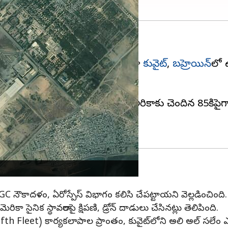
న నేపథ్యంలో, అందుకు ప్రతిస్పందనగా
కువైట్
,
బహ్రెయిన్‌
లో ఉ
ంది.
స్ (IRGC) విడుదల చేసిన ప్రకటనలో, అమెరికాకు చెందిన 85కిపై
C నౌకాదళం, ఏరోస్పేస్ విభాగం కలిసి చేపట్టాయని వెల్లడించింది.
ికా సైనిక స్థావరాలపై క్షిపణి, డ్రోన్ దాడులు చేసినట్లు తెలిపింది.
 Fleet) కార్యకలాపాల ప్రాంతం, కువైట్‌లోని అలి అల్ సలేం ఎయిర్‌బ