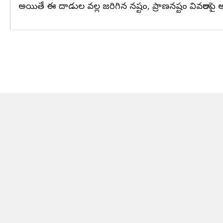
అయితే ఈ దాడుల వల్ల జరిగిన నష్టం, ప్రాణనష్టం వివరాలపై 