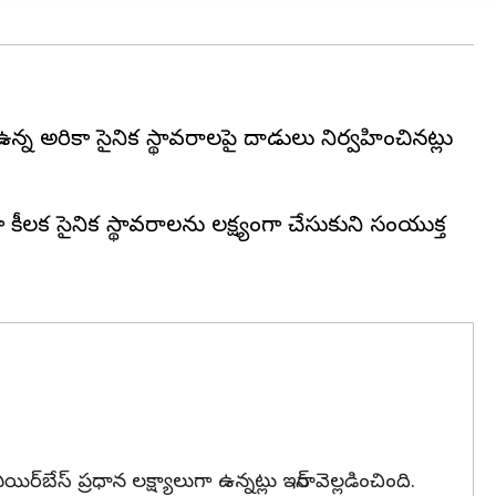
న్న అమెరికా సైనిక స్థావరాలపై దాడులు నిర్వహించినట్లు
గా కీలక సైనిక స్థావరాలను లక్ష్యంగా చేసుకుని సంయుక్త
ేస్ ప్రధాన లక్ష్యాలుగా ఉన్నట్లు ఇరాన్ వెల్లడించింది.