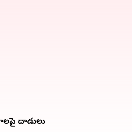
ావరాలపై దాడులు