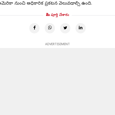
అమెరికా నుంచి అధికారిక ప్రకటన వెలువడాల్సి ఉంది.
మీరు పూర్తి చేశారు
ADVERTISEMENT