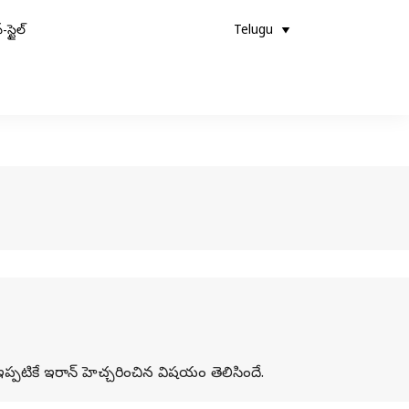
-స్టైల్
Telugu
ఇప్పటికే ఇరాన్ హెచ్చరించిన విషయం తెలిసిందే.