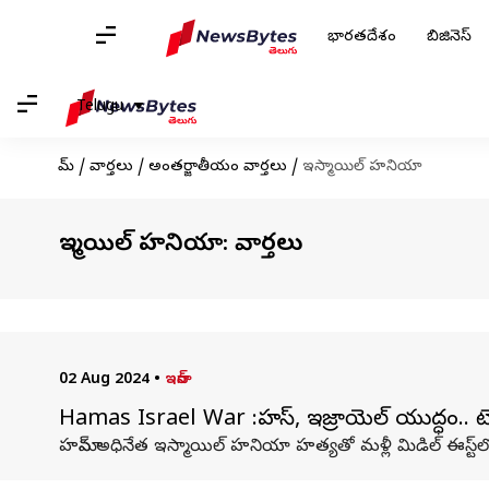
భారతదేశం
బిజినెస్
Telugu
హోమ్
/
వార్తలు
/
అంతర్జాతీయం వార్తలు
/
ఇస్మాయిల్ హనియా
ఇస్మాయిల్ హనియా: వార్తలు
02 Aug 2024
•
ఇరాన్
Hamas Israel War :హమాస్, ఇజ్రాయెల్ యుద్ధం.. టెల్
హమాస్ అధినేత ఇస్మాయిల్ హనియా హత్యతో మళ్లీ మిడిల్ ఈస్ట్‌లో