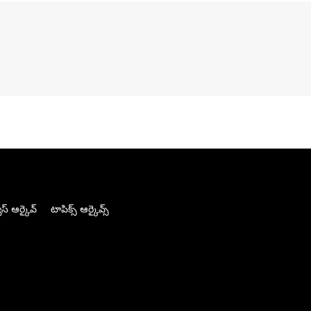
స్ ఆర్కైవ్
టాపిక్స్ ఆర్కైవ్స్