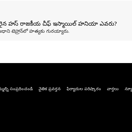
ైన హమాస్ రాజకీయ చీఫ్ ఇస్మాయిల్‌ హనియా ఎవరు?
ాని టెహ్రాన్‌లో హత్యకు గురయ్యారు.
మల్ని సంప్రదించండి
నైతిక ప్రవర్తన
ఫిర్యాదుల పరిష్కారం
వార్తలు
న్యూ