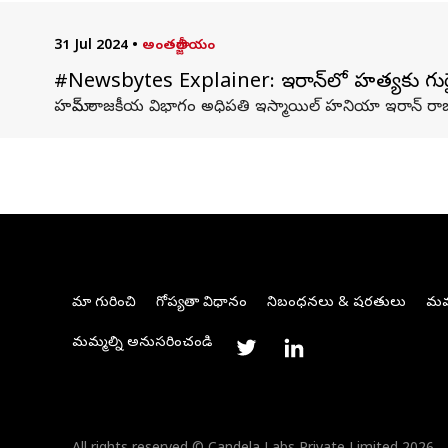
31 Jul 2024
•
అంతర్జాతీయం
#Newsbytes Explainer: ఇరాన్‌లో హత్యకు గుర
హమాస్ రాజకీయ విభాగం అధిపతి ఇస్మాయిల్‌ హనియా ఇరాన్ రాజధ
మా గురించి
గోప్యతా విధానం
నిబంధనలు & షరతులు
మమ్
మమ్మల్ని అనుసరించండి