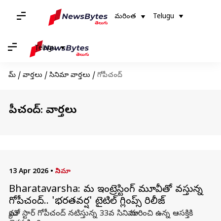
మరింత
Telugu
Telugu
హోమ్
/
వార్తలు
/
సినిమా వార్తలు
/
గోపీచంద్
గోపీచంద్: వార్తలు
13 Apr 2026
•
సినిమా
Bharatavarsha: మరో ఇంట్రెస్టింగ్ మూవీతో వస్తున్న
గోపీచంద్.. 'భరతవర్ష' టైటిల్ గ్లింప్స్‌ రిలీజ్
మ్యాచో స్టార్ గోపీచంద్ నటిస్తున్న 33వ సినిమా గురించి ఉన్న ఆసక్తికి