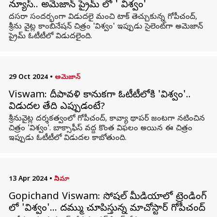
న్యూస్.. అమెజాన్ ప్రైమ్ లో ' విశ్వం'
దసరా సందర్భంగా విడుదలై మంచి టాక్ తెచ్చుకున్న గోపీచంద్,
శ్రీను వైట్ల కాంబినేషన్ చిత్రం 'విశ్వం' ఇప్పుడు సైలెంట్‌గా అమెజాన్
ప్రైమ్ ఓటీటీలో విడుదలైంది.
29 Oct 2024
•
అమెజాన్‌
Viswam: దీపావళి కానుకగా ఓటీటీలోకి 'విశ్వం'..
విడుదల తేది ఎప్పుడంటే?
శ్రీనువైట్ల దర్శకత్వంలో గోపీచంద్, కావ్యా థాపర్ జంటగా నటించిన
చిత్రం 'విశ్వం'. బాక్సాఫీస్ వద్ద కొంత విఫలం అయిన ఈ చిత్రం
ఇప్పుడు ఓటీటీలో విడుదల కాబోతుంది.
13 Apr 2024
•
సినిమా
Gopichand Viswam: సోషల్ మీడియాలో ట్రెండింగ్​
లో 'విశ్వం'... దమ్ము చూపిస్తున్న మాచోస్టార్ గోపీచంద్