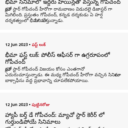
భీమా సినిమాలో ఇద్దరు హీరోయిన్లతో వస్తున్న గోపీచంద్
మ్యాచో స్టార్ గోపీచంద్ హీరోగా రామబాణం విడుదలై డిజాస్టర్ గా
మిగిలింది. ప్రస్తుతం గోపీచంద్, కన్నడ దర్శకుడు ఏ హర్ష
దర్శకత్వంలో భీమా సినిమా చేస్తున్నాడు.
12 Jun 2023
•
ఫస్ట్ లుక్
భీమా ఫస్ట్ లుక్: పోలీస్ ఆఫీసర్ గా ఉగ్రరూపంలో
గోపీచంద్
మ్యాచో స్టార్ గోపీచంద్ విజయం కోసం ఎంతగానో
ఎదురుచూస్తున్నాడు. ఈ మధ్య గోపీచంద్ హీరోగా వచ్చిన సినిమాలు
బాక్సాఫీసు వద్ద ప్రభావాన్ని చూపలేకపోయాయి.
12 Jun 2023
•
పుట్టినరోజు
హ్యాపీ బర్త్ డే గోపీచంద్: మ్యాచో స్టార్ కెరీర్ లో
గుర్తుండిపోయే సినిమాలు