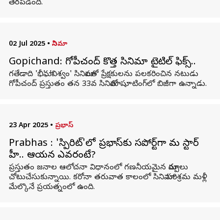
తెరపడింది.
02 Jul 2025
•
సినిమా
Gopichand: గోపీచంద్ కొత్త సినిమా టైటిల్ ఫిక్స్..
గతేడాది 'భీమా', 'విశ్వం' సినిమాలతో ప్రేక్షకులను పలకరించిన నటుడు
గోపీచంద్ ప్రస్తుతం తన 33వ సినిమాతో షూటింగ్‌లో బిజీగా ఉన్నాడు.
23 Apr 2025
•
ప్రభాస్
Prabhas : 'స్పిరిట్'లో ప్రభాస్‌కు సపోర్ట్‌గా మరో స్టార్
హీరో.. ఆయన ఎవరంటే?
ప్రస్తుతం జనాల ఆలోచనా విధానంలో గణనీయమైన మార్పులు
చోటుచేసుకున్నాయి. కరోనా తరువాత కాలంలో సినిమా పరిశ్రమ మళ్లీ
మేల్కొనే ప్రయత్నంలో ఉంది.