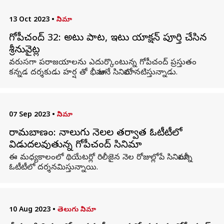
13 Oct 2023
•
సినిమా
గోపీచంద్ 32: అటు పాట, ఇటు యాక్షన్ పూర్తి చేసిన
శ్రీనువైట్ల
వరుసగా పరాజయాలను ఎదుర్కొంటున్న గోపీచంద్ ప్రస్తుతం
కన్నడ దర్శకుడు హర్ష తో భీమా అనే సినిమాలో నటిస్తున్నాడు.
07 Sep 2023
•
సినిమా
రామబాణం: నాలుగు నెలల తర్వాత ఓటీటీలో
విడుదలవుతున్న గోపీచంద్ సినిమా
ఈ మధ్యకాలంలో థియేటర్లో రిలీజైన నెల రోజుల్లోపే సినిమాలన్నీ
ఓటీటీలో దర్శనమిస్తున్నాయి.
10 Aug 2023
•
తెలుగు సినిమా