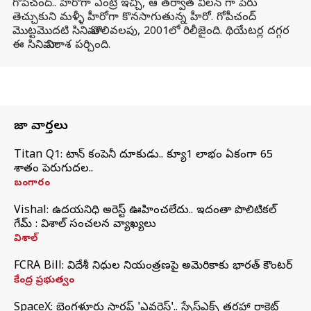
గోపీచంద్.. హీరోగా ఎంట్రీ ఇచ్చి, ఆ తర్వాత విలన్ గా పేరు
తెచ్చుకుని మళ్ళీ హీరోగా కొనసాగుతున్న హీరో. గోపీచంద్
మొట్టమొదటి సినిమా తొలివలపు, 2001లో రిలీజైంది. థియేటర్ల దగ్గర
ఈ సినిమా నిరాశ పర్చింది.
తాజా వార్తలు
Titan Q1: టైటాన్ కంపెనీ దూకుడు.. క్యూ1 లాభం ఏకంగా 65
శాతం పెరుగుదల..
బంగారం
Vishal: ఉదయనిధి అరెస్ట్‌ ఊహించలేదు.. ఇదంతా పొలిటికల్
గేమ్ : విశాల్ సంచలన వ్యాఖ్యలు
విశాల్
FCRA Bill: విదేశీ నిధుల నియంత్రణపై అమెరికాకు భారత్‌ కౌంటర్
కేంద్ర ప్రభుత్వం
SpaceX: బెంగళూరు స్టార్టప్‌ 'ఎవరెస్ట్'.. స్పేస్‌ఎక్స్ తరహా రాకెట్‌