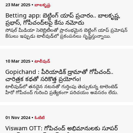
23 Mar 2025
•
బాలకృష్ణ
Betting app: బెట్టింగ్ యాప్ ప్రచారం.. బాలకృష్ణ,
ప్రభాస్, గోపీచంద్‌లపై కేసు నమోదు
సోషల్ మీడియా సెలెబ్రిటీలతో ప్రారంభమైన బెట్టింగ్ యాప్‌ ప్రమోషన్
కేసులు ఇప్పుడు టాలీవుడ్‌లో ప్రకంపనలు సృష్టిస్తున్నాయి.
10 Mar 2025
•
టాలీవుడ్
Gopichand : పీరియాడిక్ డ్రామాతో గోపీచంద్..
చారిత్రక కథతో సరికొత్త ప్రయోగం!
టాలీవుడ్‌లో తనదైన నటనతో గుర్తింపు తెచ్చుకున్న టాలెంటెడ్
హీరో గోపీచంద్‌ గురించి ప్రత్యేకంగా పరిచయం అవసరం లేదు.
01 Nov 2024
•
ఓటిటి
Viswam OTT: గోపిచంద్ అభిమానులకు సూపర్