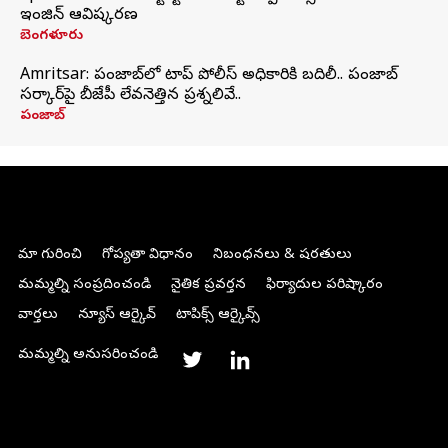
ఇంజిన్‌ ఆవిష్కరణ
బెంగళూరు
Amritsar: పంజాబ్‌లో టాప్ పోలీస్ అధికారికి బదిలీ.. పంజాబ్
సర్కార్‌పై బీజేపీ లేవనెత్తిన ప్రశ్నలివే..
పంజాబ్
మా గురించి
గోప్యతా విధానం
నిబంధనలు & షరతులు
మమ్మల్ని సంప్రదించండి
నైతిక ప్రవర్తన
ఫిర్యాదుల పరిష్కారం
వార్తలు
న్యూస్ ఆర్కైవ్
టాపిక్స్ ఆర్కైవ్స్
మమ్మల్ని అనుసరించండి