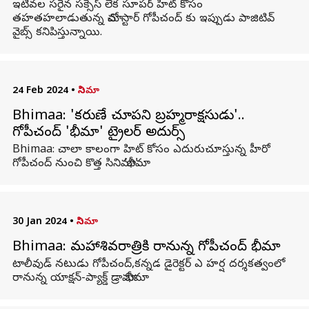
ఇటీవల సరైన సక్సెస్ లేక సూపర్ హిట్ కోసం
తహతహలాడుతున్న మాచో స్టార్ గోపీచంద్ కు ఇప్పుడు పాజిటివ్
వైబ్స్ కనిపిస్తున్నాయి.
24 Feb 2024
•
సినిమా
Bhimaa: 'కరుణే చూపని బ్రహ్మరాక్షసుడు'..
గోపీచంద్ 'భీమా' ట్రైలర్ అదుర్స్
Bhimaa: చాలా కాలంగా హిట్ కోసం ఎదురుచూస్తున్న హీరో
గోపీచంద్ నుంచి కొత్త సినిమా 'భీమా'.
30 Jan 2024
•
సినిమా
Bhimaa: మహాశివరాత్రికి రానున్న గోపీచంద్ భీమా
టాలీవుడ్ నటుడు గోపీచంద్,కన్నడ డైరెక్టర్ ఎ హర్ష దర్శకత్వంలో
రానున్న యాక్షన్-ప్యాక్డ్ డ్రామా భీమా.