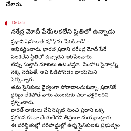
Details
నరేంద్ర మోదీ పేరే పలకలేని స్థితిలో ఉన్నాడు
ప్రధాని షెహబాజ్ షరీఫ్‌ను 'పిరికివాడి'గా
అభివర్ణించారు. భారత ప్రధాని నరేంద్ర మోదీ పేరే
పలకలేని స్థితిలో ఉన్నారని ఆరోపించారు.
టిప్పు సుల్తాన్‌ మాటలు ఉటంకిస్తూ.. సింహాల సైన్యాన్ని
నక్క నడిపితే, అవి ఓడిపోవడం ఖాయమని
పేర్కొన్నారు.
తమ సైనికులు ధైర్యంగా పోరాడాలనుకున్నా, ప్రధానికే
ధైర్యం లేకపోతే వారు ముందుకు ఎలా వెళ్లగలరని
ప్రశ్నించారు.
భారత్‌ దాడులు చేసినప్పటి నుంచి ప్రధాని ఒక్క
ప్రకటన కూడా చేయలేదని తీవ్రంగా దుయ్యబట్టారు.
ఈ పరిస్థితుల్లో సరిహద్దుల్లో ఉన్న సైనికులకు ప్రభుత్వం