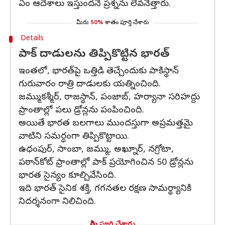
ఏం ఆదేశాలు ఇస్తుందనే ప్రశ్నను లేవనెత్తారు.
మీరు
50%
శాతం పూర్తి చేశారు
Details
పాక్ దాడులను తిప్పికొట్టిన భారత్
ఇంతలో, భారత్‌పై ఒత్తిడి తెచ్చేందుకు పాకిస్థాన్‌
గురువారం రాత్రి దాడులకు యత్నించింది.
జమ్ముకశ్మీర్‌, రాజస్థాన్‌, పంజాబ్‌, హర్యానా సరిహద్దు
ప్రాంతాల్లో పలు డ్రోన్లను పంపించింది.
అయితే భారత బలగాలు ముందస్తుగా అప్రమత్తమై
వాటిని సమర్థంగా తిప్పికొట్టాయి.
ఉధంపుర్‌, సాంబా, జమ్ము, అఖ్నూర్‌, నగ్రోటా,
పఠాన్‌కోట్‌ ప్రాంతాల్లో పాక్‌ ప్రయోగించిన 50 డ్రోన్లను
భారత సైన్యం కూల్చివేసింది.
ఇది భారత్‌ సైనిక శక్తి, గగనతల రక్షణ సామర్థ్యానికి
నిదర్శనంగా నిలిచింది.
మీరు పూర్తి చేశారు