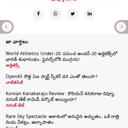
తాజా వార్తలు
World Athletics Under-20: ప్రపంచ అండర్-20 అథ్లెటిక్స్‌లో
భారత్‌ శుభారంభం.. ఫైనల్స్‌లోకి ముగ్గురు!
అథ్లెటిక్స్
OpenAI: కొత్త ఏఐ స్మార్ట్ స్పీకర్ ధర ఎంతో తెలుసా?
చాట్‌జీపీటీ
Korean Kanakaraju Review : కొరియన్ కనకరాజు రివ్యూ..
వరుణ్ తేజ్ కామెడీ వర్కౌట్ అయ్యిందా?
వరుణ్ తేజ్
Rare Sky Spectacle: ఆకాశంలో అరుదైన అద్భుతం.. ఒకే రాత్రి
రెండు చీకట్లు, ఉల్కాపాతం