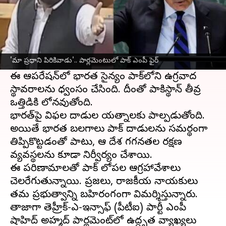
ఈ వార్తాకథనం ఏంటి
పహల్గాం ఉగ్రదాడికి ప్రతీకారంగా భారత్‌ చేపట్టిన
'
ఆపరేషన్‌ సిందూర్‌
' నేపథ్యంలో
పాకిస్థాన్‌
లో కలకలం
'మా ప్రధాని పిరికివాడు'.. పార్లమెంటులో పాక్‌ ఎంపీ ఫైర్‌
రేగింది.
ఈ ఆపరేషన్‌లో భారత సైన్యం పాక్‌లోని ఉగ్రవాద
స్థావరాలను ధ్వంసం చేసింది. దీంతో పాకిస్థాన్‌ తీవ్ర
ఒత్తిడికి లోనవుతోంది.
భారత్‌పై విఫల దాడుల యత్నాలకు పాల్పడుతోంది.
అయితే భారత బలగాలు పాక్‌ దాడులను సమర్థంగా
తిప్పికొట్టడంతో పాటు, ఆ దేశ గగనతల రక్షణ
వ్యవస్థలను కూడా నిర్వీర్యం చేశాయి.
ఈ పరిణామాలతో పాక్‌ లోపల ఆగ్రహావేశాలు
చెలరేగుతున్నాయి. ప్రజలు, రాజకీయ నాయకులు
తమ ప్రభుత్వాన్ని బహిరంగంగా విమర్శిస్తున్నారు.
తాజాగా తెహ్రీక్-ఎ-ఇన్సాఫ్‌ (పీటీఐ) పార్టీ ఎంపీ
షాహిద్ అహ్మద్ పార్లమెంట్‌లో ఉద్ధృత వ్యాఖ్యలు