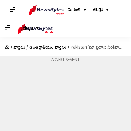
మరింత
Telugu
Telugu
హోమ్
/
వార్తలు
/
అంతర్జాతీయం వార్తలు
/
Pakistan:'మా ప్రధాని పిరికివాడు'.. పార్లమెంటులో పాక్‌ ఎంపీ ఫైర్‌
ADVERTISEMENT