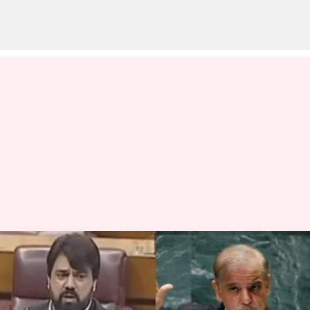
Pakistan:'మా ప్రధాని పిరికివాడు'..
పార్లమెంటులో పాక్‌ ఎంపీ ఫైర్‌
వ్రాసిన వారు
May 09, 2025
05:22 pm
Jayachandra Akuri