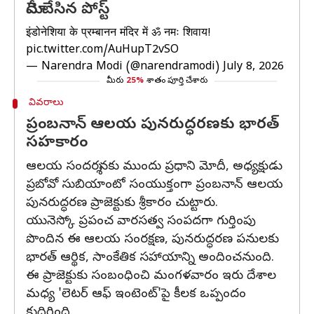
మోదీ చేసిన పోస్ట్
इंडोनेशिया के प्रम्बानन मंदिर में ॐ नमः शिवाय!
pic.twitter.com/AuHupT2vSO
— Narendra Modi (@narendramodi)
July 8, 2026
మీరు
25%
శాతం పూర్తి చేశారు
వివరాలు
ప్రంబనాన్ ఆలయ పునరుద్ధరణకు భారత్
సహకారం
ఆలయ సందర్శనకు ముందు ప్రధాని మోదీ, అధ్యక్షుడు
ప్రబోవో సుబియాంటో సంయుక్తంగా ప్రంబనాన్ ఆలయ
పునరుద్ధరణ ప్రాజెక్టుకు శ్రీకారం చుట్టారు.
యునెస్కో ప్రపంచ వారసత్వ సంపదగా గుర్తింపు
పొందిన ఈ ఆలయ సంరక్షణ, పునరుద్ధరణ పనులకు
భారత్ ఆర్థిక, సాంకేతిక సహాయాన్ని అందించనుంది.
ఈ ప్రాజెక్టుకు సంబంధించి మంగళవారం ఇరు దేశాల
మధ్య 'లెటర్ ఆఫ్ ఇంటెంట్'పై కీలక ఒప్పందం
కుదిరింది.