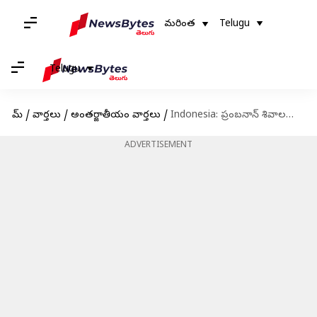
మరింత
Telugu
Telugu
హోమ్
/
వార్తలు
/
అంతర్జాతీయం వార్తలు
/
Indonesia: ప్రంబనాన్ శివాలయంలో ప్రధాని మోదీ పూజలు.. 'ఓం నమః శివాయ'తో మార్మోగిన ప్రాంగణం
ADVERTISEMENT