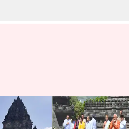
Indonesia: ప్రంబనాన్
శివాలయంలో ప్రధాని మోదీ
పూజలు.. 'ఓం నమః శివాయ'తో