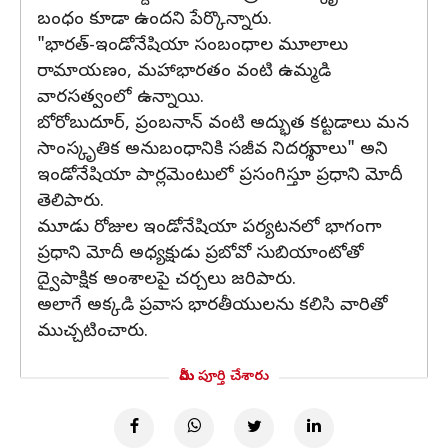
బంధం కూడా ఉందని పేర్కొన్నారు.
"భారత్-ఇండోనేషియా సంబంధాల మూలాలు
రామాయణం, మహాభారతం వంటి ఉమ్మడి
వారసత్వంలో ఉన్నాయి.
బోరోబుదూర్, ప్రంబనాన్ వంటి అద్భుత కట్టడాలు మన
సాంస్కృతిక అనుబంధానికి సజీవ నిదర్శనాలు" అని
ఇండోనేషియా పార్లమెంటులో ప్రసంగిస్తూ ప్రధాని మోదీ
తెలిపారు.
మూడు రోజుల ఇండోనేషియా పర్యటనలో భాగంగా
ప్రధాని మోదీ అధ్యక్షుడు ప్రబోవో సుబియాంటోతో
ద్వైపాక్షిక అంశాలపై చర్చలు జరిపారు.
అలాగే అక్కడి ప్రవాస భారతీయులను కలిసి వారితో
ముచ్చటించారు.
మీరు పూర్తి చేశారు