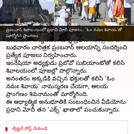
మార్మోగిన ప్రాంగణం
వ్రాసిన వారు
Jul 08, 2026
01:52 pm
Sirish Praharaju
ఈ వార్తాకథనం ఏంటి
ప్రంబనాన్ శివాలయంలో ప్రధాని మోదీ పూజలు.. 'ఓం నమః శివాయ'తో
మార్మోగిన ప్రాంగణం
ఇండోనేషియా
పర్యటనలో ఉన్న ప్రధాని
నరేంద్ర మోదీ
బుధవారం చారిత్రక ప్రంబనాన్ ఆలయాన్ని సందర్శించి
ప్రత్యేక పూజలు నిర్వహించారు.
ఇండోనేషియా అధ్యక్షుడు ప్రబోవో సుబియాంటోతో కలిసి
శివాలయంలో పూజల్లో పాల్గొన్నారు.
అనంతరం అక్కడికి వచ్చిన భక్తులతో కలిసి 'ఓం
నమః శివాయ' నామస్మరణ చేయగా, ఆలయ
ప్రాంగణం శివనామంతో మార్మోగింది.
ఈ ఆధ్యాత్మిక అనుభూతికి సంబంధించిన వీడియోను
ట్విట్టర్ పోస్ట్ చేయండి