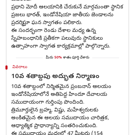
ప్రధాని మోదీ ఆలయానికి చేరుకునే మార్గమంతా స్థానిక
ప్రజలు భారత్, ఇండోనేషియా జాతీయ జెండాలను
ప్రదర్శిస్తూ ఘన స్వాగతం పలికారు.
ఈ సందర్భంగా రెండు దేశాల మధ్య ఉన్న
స్నేహబంధానికి ప్రతీకగా పలువురు స్థానికులు
ఉత్సాహంగా స్వాగత కార్యక్రమాల్లో పాల్గొన్నారు.
మీరు
50%
శాతం పూర్తి చేశారు
వివరాలు
10వ శతాబ్దపు అద్భుత నిర్మాణం
10వ శతాబ్దంలో నిర్మితమైన ప్రంబనాన్ ఆలయం
ఇండోనేషియాలోనే అతిపెద్ద హిందూ దేవాలయ
సముదాయంగా గుర్తింపు పొందింది.
త్రిమూర్తులైన బ్రహ్మ, విష్ణు, మహేశ్వరులకు
అంకితమైన ఈ ఆలయ సముదాయం చారిత్రక,
ఆధ్యాత్మిక ప్రాధాన్యాన్ని సంతరించుకుంది.
ఈ సముదాయం మధ్యలో 47 మీటర్లు (154