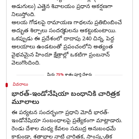
అడుగులు) ఎత్తైన శివాలయం ప్రధాన ఆకర్షణగా
నిలుస్తోంది.
ఆలయ గోడలపై రామాయణ గాథలను ప్రతిబింబించే
అద్భుత శిల్పాలు సందర్శకులను ఆకట్టుకుంటాయి.
ఒకప్పుడు ఈ ప్రదేశంలో దాదాపు 240 చిన్న, పెద్ద
ఆలయాలు ఉండటంతో ప్రపంచంలోని అత్యంత
వైభవమైన హిందూ క్షేత్రాల్లో ఒకటిగా ప్రంబనాన్
వెలుగొందింది.
మీరు
75%
శాతం పూర్తి చేశారు
వివరాలు
భారత్-ఇండోనేషియా బంధానికి చారిత్రక
మూలాలు
ఈ పర్యటన సందర్భంగా ప్రధాని మోదీ భారత్-
ఇండోనేషియా సంబంధాలపై ప్రత్యేకంగా మాట్లాడారు.
రెండు దేశాల మధ్య కేవలం సముద్ర అనుబంధమే
కాకుండా, శతాబ్దాల నాటి చారిత్రక, సాంస్కృతిక