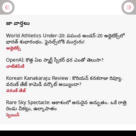
తాజా వార్తలు
World Athletics Under-20: ప్రపంచ అండర్-20 అథ్లెటిక్స్‌లో
భారత్‌ శుభారంభం.. ఫైనల్స్‌లోకి ముగ్గురు!
అథ్లెటిక్స్
OpenAI: కొత్త ఏఐ స్మార్ట్ స్పీకర్ ధర ఎంతో తెలుసా?
చాట్‌జీపీటీ
Korean Kanakaraju Review : కొరియన్ కనకరాజు రివ్యూ..
వరుణ్ తేజ్ కామెడీ వర్కౌట్ అయ్యిందా?
వరుణ్ తేజ్
Rare Sky Spectacle: ఆకాశంలో అరుదైన అద్భుతం.. ఒకే రాత్రి
రెండు చీకట్లు, ఉల్కాపాతం
స్పెయిన్