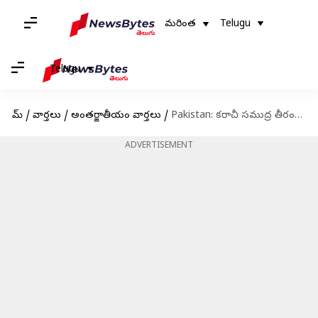
మరింత
Telugu
Telugu
హోమ్
/
వార్తలు
/
అంతర్జాతీయం వార్తలు
/
Pakistan: కరాచీ సముద్ర తీరంలో కనిపించకుండా పోయిన బోయింగ్ 737.. కొనసాగుతున్న గాలింపు
ADVERTISEMENT