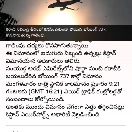
వ్రాసిన వారు
Jul 08, 2026
10:55 am
Sirish Praharaju
ఈ వార్తాకథనం ఏంటి
కరాచీ సముద్ర తీరంలో కనిపించకుండా పోయిన బోయింగ్ 737..
పాకిస్థాన్
దక్షిణాన ఉన్న కరాచీ సముద్ర తీరంలో ఓ కార్గో
కొనసాగుతున్న గాలింపు
విమానం అదృశ్యమవడంతో విస్తృత స్థాయిలో
గాలింపు చర్యలు కొనసాగుతున్నాయి.
ఈ విమానంలో ఐదుగురు సిబ్బంది ఉన్నట్లు పాకిస్థాన్
విమానయాన అధికారులు తెలిపారు.
సంయుక్త అరబ్ ఎమిరేట్స్‌లోని షార్జా నుంచి కరాచీకి
బయలుదేరిన బోయింగ్ 737 కార్గో విమానం
మంగళవారం రాత్రి స్థానిక కాలమానం ప్రకారం 9:21
గంటలకు (GMT 16:21) ఎయిర్ ట్రాఫిక్ కంట్రోలర్లతో
సంబంధాలు కోల్పోయింది.
అంతకు ముందు విమానం వేగంగా ఎత్తు తగ్గించినట్లు