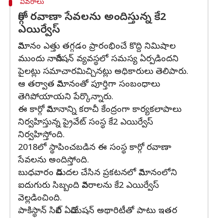
వివరాలు
కార్గో రవాణా సేవలను అందిస్తున్న కే2
ఎయిర్వేస్
విమానం ఎత్తు తగ్గడం ప్రారంభించే కొద్ది నిమిషాల
ముందు నావిగేషన్ వ్యవస్థలో సమస్య ఏర్పడిందని
పైలట్లు సమాచారమిచ్చినట్లు అధికారులు తెలిపారు.
ఆ తర్వాత విమానంతో పూర్తిగా సంబంధాలు
తెగిపోయాయని పేర్కొన్నారు.
ఈ కార్గో విమానాన్ని కరాచీ కేంద్రంగా కార్యకలాపాలు
నిర్వహిస్తున్న ప్రైవేట్ సంస్థ కే2 ఎయిర్వేస్
నిర్వహిస్తోంది.
2018లో స్థాపించబడిన ఈ సంస్థ కార్గో రవాణా
సేవలను అందిస్తోంది.
బుధవారం విడుదల చేసిన ప్రకటనలో విమానంలోని
ఐదుగురు సిబ్బంది వివరాలను కే2 ఎయిర్వేస్
వెల్లడించింది.
పాకిస్థాన్ సివిల్ ఏవియేషన్ అథారిటీతో పాటు ఇతర