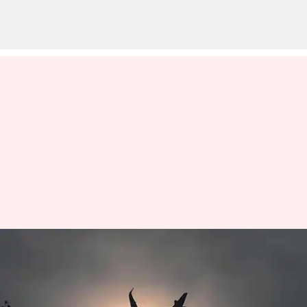
Pakistan: కరాచీ సముద్ర తీరంలో
కనిపించకుండా పోయిన బోయింగ్
737.. కొనసాగుతున్న గాలింపు