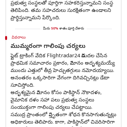
ప్రభుత్వ సంస్థలతో పూర్తిగా సహకరిస్తున్నామని సంస్థ
తెలిపింది. తమ సహచరులు సురక్షితంగా ఉండాలని
ప్రార్థిస్తున్నామని పేర్కొంది.
మీరు
50%
శాతం పూర్తి చేశారు
వివరాలు
ముమ్మరంగా గాలింపు చర్యలు
ఫ్లైట్ ట్రాకింగ్ వేదిక Flightradar24 విడుదల చేసిన
ప్రాథమిక సమాచారం ప్రకారం, విమానం అదృశ్యమయ్యే
ముందు ఎత్తులో తీవ్ర హెచ్చుతగ్గులు నమోదయ్యాయి.
అనంతరం ఒక్కసారిగా వేగంగా దిగివచ్చినట్లు డేటా
సూచిస్తోంది.
అదృశ్యమైన విమానం కోసం పాకిస్థాన్ నౌకాదళం,
వైమానిక దళం సహా పలు ప్రభుత్వ సంస్థలు
సంయుక్తంగా గాలింపు చర్యలు చేపట్టాయి.
సముద్ర ప్రాంతంలో విస్తృతంగా శోధన కొనసాగుతున్నట్లు
అధికారులు తెలిపారు. కాగా, పాకిస్థాన్‌లో చివరిసారిగా