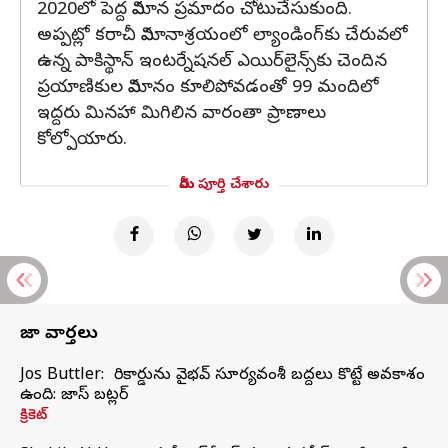
2020లో పెద్ద విమాన ప్రమాదం చోటుచేసుకుంది.
అప్పట్లో కరాచీ విమానాశ్రయంలో ల్యాండింగ్‌కు చేరువలో
ఉన్న పాకిస్థాన్ ఇంటర్నేషనల్ ఎయిర్‌లైన్స్‌కు చెందిన
ప్రయాణికుల విమానం కూలిపోవడంతో 99 మందిలో
ఇద్దరు మినహా మిగిలిన వారంతా ప్రాణాలు
కోల్పోయారు.
మీరు పూర్తి చేశారు
తాజా వార్తలు
Jos Buttler: నా రికార్డును వైభవ్ సూర్యవంశీ బద్దలు కొట్టే అవకాశం
ఉంది: జాస్ బట్లర్
క్రికెట్