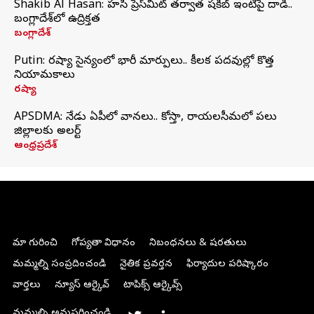
Shakib Al Hasan: హసీనా ప్రెస్‌మీట్‌ తర్వాత షకీబ్‌ ఇంటిపై దాడి..
బంగ్లాదేశ్‌లో ఉద్రిక్తత
బంగ్లాదేశ్
Putin: రష్యా సైన్యంలో భారీ మార్పులు.. కీలక పదవుల్లో కొత్త
నియామకాలు
రష్యా
APSDMA: నేడు ఏపీలో వానలు.. కోస్తా, రాయలసీమలో పలు
జిల్లాలకు అలర్ట్
ఆంధ్రప్రదేశ్
మా గురించి
గోప్యతా విధానం
నిబంధనలు & షరతులు
మమ్మల్ని సంప్రదించండి
నైతిక ప్రవర్తన
ఫిర్యాదుల పరిష్కారం
వార్తలు
న్యూస్ ఆర్కైవ్
టాపిక్స్ ఆర్కైవ్స్
మమ్మల్ని అనుసరించండి