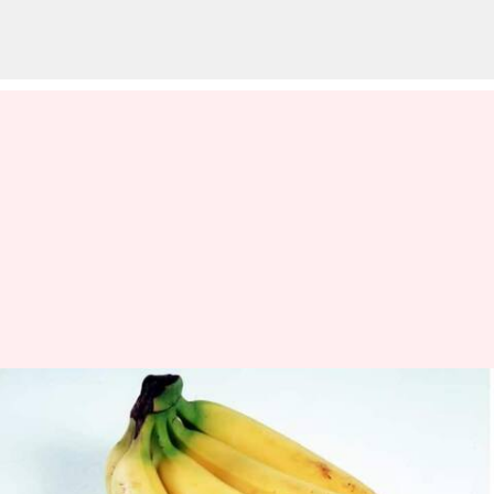
Banana Phobia: స్వీడిష్ మంత్రికి
వింత ఫోబియా.. ఆమె వస్తే
అరటిపండ్లు కన్పించకుండా