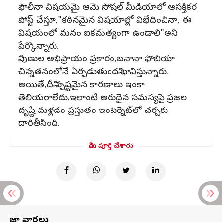
ఫౌలీనా విషయమై ఆమె సోషల్ మీడియాలో ఆసక్తికర
పోస్ట్ చేస్తూ,"కఠినమైన విషయాల్లో విభేదించినా, ఈ
విషయంలో మనం ఐకమత్యంగా ఉండాలి"అని
పేర్కొన్నారు.
నిపుణుల అభిప్రాయం ప్రకారం,బనానా ఫోబియా
చిన్నతనంలోనే ఏర్పడుతుందని భావిస్తున్నారు.
అయితే,దీని స్పష్టమైన కారణాలు ఇంకా
తెలియరాలేదు.ఇలాంటి అరుదైన సమస్యపై ప్రజల
దృష్టి మళ్లడం ప్రస్తుతం ఇంటర్నెట్‌లో చర్చకు
దారితీసింది.
మీరు పూర్తి చేశారు
తాజా వార్తలు