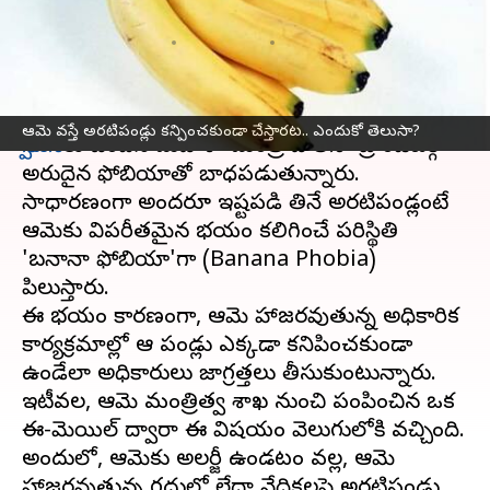
చేస్తారట.. ఎందుకో తెలుసా?
వ్రాసిన వారు
Nov 15, 2024
02:13 pm
Sirish Praharaju
ఈ వార్తాకథనం ఏంటి
ఆమె వస్తే అరటిపండ్లు కన్పించకుండా చేస్తారట.. ఎందుకో తెలుసా?
స్వీడన్‌
కు చెందిన మహిళా మంత్రి పౌలీనా బ్రాండ్‌బర్గ్
అరుదైన ఫోబియాతో బాధపడుతున్నారు.
సాధారణంగా అందరూ ఇష్టపడి తినే అరటిపండ్లంటే
ఆమెకు విపరీతమైన భయం కలిగించే పరిస్థితి
'బనానా ఫోబియా'గా (Banana Phobia)
పిలుస్తారు.
ఈ భయం కారణంగా, ఆమె హాజరవుతున్న అధికారిక
కార్యక్రమాల్లో ఆ పండ్లు ఎక్కడా కనిపించకుండా
ఉండేలా అధికారులు జాగ్రత్తలు తీసుకుంటున్నారు.
ఇటీవల, ఆమె మంత్రిత్వ శాఖ నుంచి పంపించిన ఒక
ఈ-మెయిల్ ద్వారా ఈ విషయం వెలుగులోకి వచ్చింది.
అందులో, ఆమెకు అలర్జీ ఉండటం వల్ల, ఆమె
హాజరవుతున్న గదుల్లో లేదా వేదికలపై అరటిపండ్లు