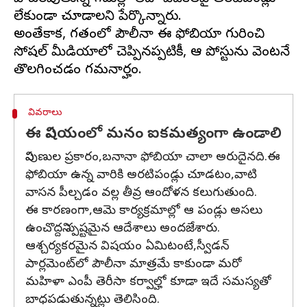
లేకుండా చూడాలని పేర్కొన్నారు.
అంతేకాక, గతంలో పౌలీనా ఈ ఫోబియా గురించి
సోషల్ మీడియాలో చెప్పినప్పటికీ, ఆ పోస్టును వెంటనే
వివరాలు
ఈ విషయంలో మనం ఐకమత్యంగా ఉండాలి
నిపుణుల ప్రకారం,బనానా ఫోబియా చాలా అరుదైనది.ఈ
ఫోబియా ఉన్న వారికి అరటిపండ్లు చూడటం,వాటి
వాసన పీల్చడం వల్ల తీవ్ర ఆందోళన కలుగుతుంది.
ఈ కారణంగా,ఆమె కార్యక్రమాల్లో ఆ పండ్లు అసలు
ఉంచొద్దని స్పష్టమైన ఆదేశాలు అందజేశారు.
ఆశ్చర్యకరమైన విషయం ఏమిటంటే,స్వీడన్
పార్లమెంట్‌లో పౌలీనా మాత్రమే కాకుండా మరో
మహిళా ఎంపీ తెరీసా కర్వాల్హో కూడా ఇదే సమస్యతో
బాధపడుతున్నట్లు తెలిసింది.