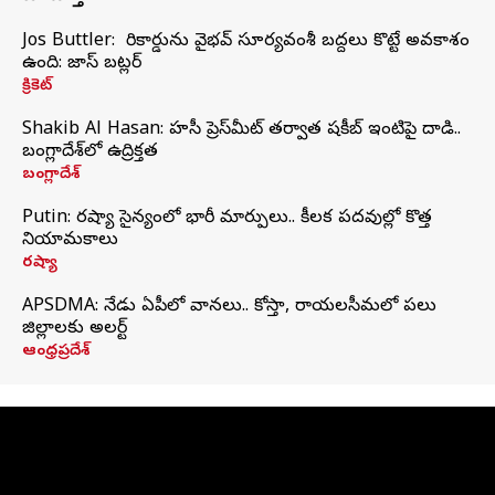
Jos Buttler: నా రికార్డును వైభవ్ సూర్యవంశీ బద్దలు కొట్టే అవకాశం
ఉంది: జాస్ బట్లర్
క్రికెట్
Shakib Al Hasan: హసీనా ప్రెస్‌మీట్‌ తర్వాత షకీబ్‌ ఇంటిపై దాడి..
బంగ్లాదేశ్‌లో ఉద్రిక్తత
బంగ్లాదేశ్
Putin: రష్యా సైన్యంలో భారీ మార్పులు.. కీలక పదవుల్లో కొత్త
నియామకాలు
రష్యా
APSDMA: నేడు ఏపీలో వానలు.. కోస్తా, రాయలసీమలో పలు
జిల్లాలకు అలర్ట్
ఆంధ్రప్రదేశ్