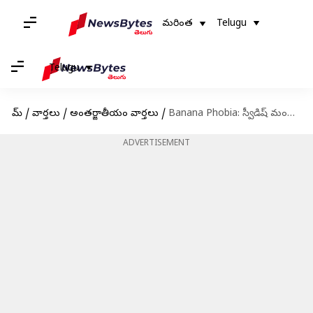
మరింత
Telugu
Telugu
హోమ్
/
వార్తలు
/
అంతర్జాతీయం వార్తలు
/
Banana Phobia: స్వీడిష్ మంత్రికి వింత ఫోబియా.. ఆమె వస్తే అరటిపండ్లు కన్పించకుండా చేస్తారట.. ఎందుకో తెలుసా?
ADVERTISEMENT