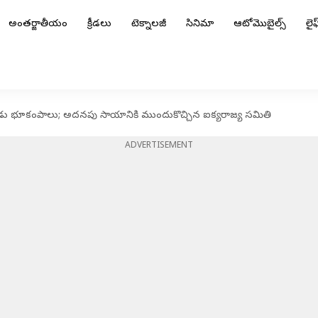
అంతర్జాతీయం
క్రీడలు
టెక్నాలజీ
సినిమా
ఆటోమొబైల్స్
లైఫ్
ండు భూకంపాలు; అదనపు సాయానికి ముందుకొచ్చిన ఐక్యరాజ్య సమితి
ADVERTISEMENT