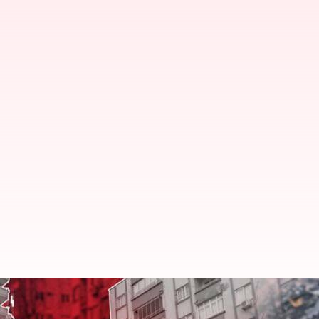
టర్కీలో మరోసారి వరసుగా రెండు భూ