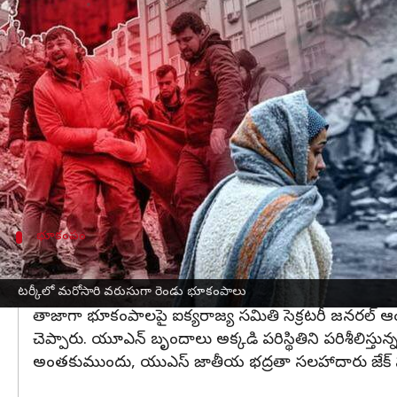
వ్రాసిన వారు
Feb 21, 2023
09:13 am
Stalin
ఈ వార్తాకథనం ఏంటి
టర్కీ
లోని దక్షిణ హటే ప్రావిన్స్‌లో రెండు భారీ
భూకంపాలు
స
సులేమాన్ వెల్లడించారు. భూకంప ప్రభావిత ప్రాంతాల్లో 
టర్కీలో తాజాగా సంభవించిన భూకంపాల తీవ్రత రిక్టర్ స్కేలు
రెండు వారాల క్రితం
టర్కీ, సిరియా
లో వరుసగా 40కిపైగా 
భూకంపం
దెబ్బతిన్న భవనాలకు ప్రజలు దూరంగా ఉండండి: టర్
భూకంప ప్రభావిత ప్రాంతాలను అధికారులు పరిశీలిస్తున్న నేపథ
టర్కీలో మరోసారి వరుసుగా రెండు భూకంపాలు
తాజాగా భూకంపాలపై ఐక్యరాజ్య సమితి సెక్రటరీ జనరల్ ఆం
చెప్పారు. యూఎన్ బృందాలు అక్కడి పరిస్థితిని పరిశీలిస్తున్న
అంతకుముందు, యుఎస్ జాతీయ భద్రతా సలహాదారు జేక్ సుల