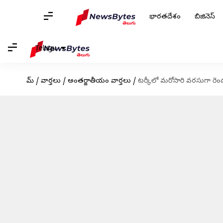
భారతదేశం
బిజినెస్
Telugu
హోమ్
/
వార్తలు
/
అంతర్జాతీయం వార్తలు
/
టర్కీలో మరోసారి వరసుగా రె