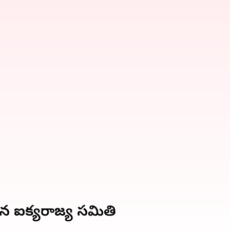
న ఐక్యరాజ్య సమితి