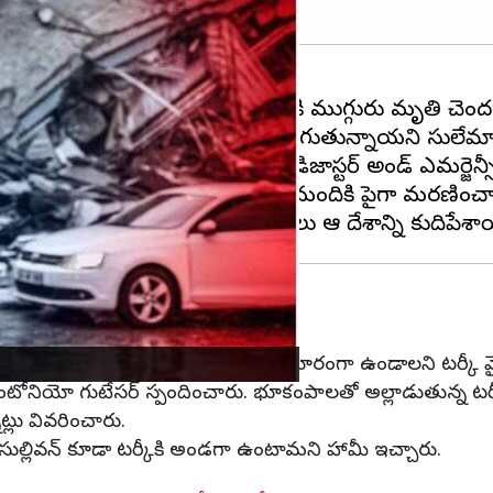
ంభవించాయి. ఈ భూకంపాల ధాటికి ముగ్గురు మృతి చెందగా
సెర్చ్ అండ్ రెస్క్యూ ఆపరేషన్స్ కొనసాగుతున్నాయని సులేమా
పై 6.4, 5.8 తీవ్రత నమోదైనట్లు డిజాస్టర్ అండ్ ఎమర్జెన్సీ మ
భూకంపాలు సంభవించగా, 46,000 మందికి పైగా మరణించారు
కీ వైస్ ప్రెసిడెంట్
్యంలో దెబ్బతిన్న భవనాలకు ప్రజలు దూరంగా ఉండాలని టర్కీ వైస్ ప్
టోనియో గుటేసర్ స్పందించారు. భూకంపాలతో అల్లాడుతున్న టర్కీ
ట్లు వివరించారు.
్లివన్ కూడా టర్కీకి అండగా ఉంటామని హామీ ఇచ్చారు.