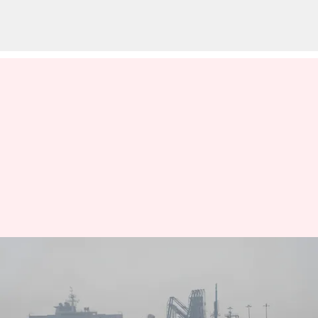
US-Iran: ఇరాన్‌పై అమెరికా భారీ
ప్రతీకారం.. వైమానిక దాడులతో
పాటు చమురు ఆంక్షలు మళ్లీ అమలు