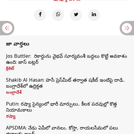
తాజా వార్తలు
Jos Buttler: నా రికార్డును వైభవ్ సూర్యవంశీ బద్దలు కొట్టే అవకాశం
ఉంది: జాస్ బట్లర్
క్రికెట్
Shakib Al Hasan: హసీనా ప్రెస్‌మీట్‌ తర్వాత షకీబ్‌ ఇంటిపై దాడి..
బంగ్లాదేశ్‌లో ఉద్రిక్తత
బంగ్లాదేశ్
Putin: రష్యా సైన్యంలో భారీ మార్పులు.. కీలక పదవుల్లో కొత్త
నియామకాలు
రష్యా
APSDMA: నేడు ఏపీలో వానలు.. కోస్తా, రాయలసీమలో పలు