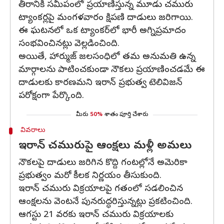
తీరానికి సమీపంలో ప్రయాణిస్తున్న మూడు చమురు
ట్యాంకర్లపై మంగళవారం క్షిపణి దాడులు జరిగాయి.
ఈ ఘటనలో ఒక ట్యాంకర్‌లో భారీ అగ్నిప్రమాదం
సంభవించినట్లు వెల్లడించింది.
అయితే, హార్ముజ్ జలసంధిలో తమ అనుమతి ఉన్న
మార్గాలను పాటించకుండా నౌకలు ప్రయాణించడమే ఈ
దాడులకు కారణమని ఇరాన్ ప్రభుత్వ టెలివిజన్
పరోక్షంగా పేర్కొంది.
మీరు
50%
శాతం పూర్తి చేశారు
వివరాలు
ఇరాన్ చమురుపై ఆంక్షలు మళ్లీ అమలు
నౌకలపై దాడులు జరిగిన కొద్ది గంటల్లోనే అమెరికా
ప్రభుత్వం మరో కీలక నిర్ణయం తీసుకుంది.
ఇరాన్ చమురు విక్రయాలపై గతంలో సడలించిన
ఆంక్షలను వెంటనే పునరుద్ధరిస్తున్నట్లు ప్రకటించింది.
ఆగస్టు 21 వరకు ఇరాన్ చమురు విక్రయాలకు