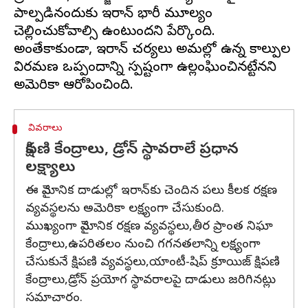
పాల్పడినందుకు ఇరాన్ భారీ మూల్యం
చెల్లించుకోవాల్సి ఉంటుందని పేర్కొంది.
అంతేకాకుండా, ఇరాన్ చర్యలు అమల్లో ఉన్న కాల్పుల
విరమణ ఒప్పందాన్ని స్పష్టంగా ఉల్లంఘించినట్టేనని
వివరాలు
క్షిపణి కేంద్రాలు, డ్రోన్ స్థావరాలే ప్రధాన
లక్ష్యాలు
ఈ వైమానిక దాడుల్లో ఇరాన్‌కు చెందిన పలు కీలక రక్షణ
వ్యవస్థలను అమెరికా లక్ష్యంగా చేసుకుంది.
ముఖ్యంగా వైమానిక రక్షణ వ్యవస్థలు,తీర ప్రాంత నిఘా
కేంద్రాలు,ఉపరితలం నుంచి గగనతలాన్ని లక్ష్యంగా
చేసుకునే క్షిపణి వ్యవస్థలు,యాంటీ-షిప్ క్రూయిజ్ క్షిపణి
కేంద్రాలు,డ్రోన్ ప్రయోగ స్థావరాలపై దాడులు జరిగినట్లు
సమాచారం.