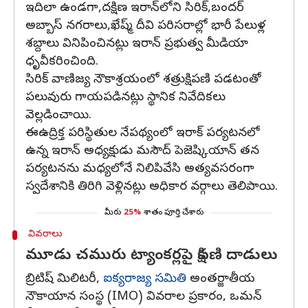
ఇదిలా ఉండగా,దక్షిణ ఇరాన్‌లోని సిరిక్,బందర్
అబ్బాస్ నగరాలు,ఖేష్మ్ దీవి పరిసరాల్లో భారీ పేలుళ్ల
శబ్దాలు వినిపించినట్లు ఇరాన్ ప్రభుత్వ మీడియా
ధృవీకరించింది.
సిరిక్ వాణిజ్య నౌకాశ్రయంలో శత్రుక్షిపణి పడటంతో
పలువురు గాయపడినట్లు స్థానిక నివేదికలు
వెల్లడించాయి.
ఈఉద్రిక్త పరిస్థితుల నేపథ్యంలో ఇరాక్ పర్యటనలో
ఉన్న ఇరాన్ అధ్యక్షుడు మసౌద్ పెజెష్కియాన్ తన
పర్యటనను మధ్యలోనే నిలిపివేసి అత్యవసరంగా
స్వదేశానికి తిరిగి వెళ్లినట్లు అధికార వర్గాలు తెలిపాయి.
మీరు
25%
శాతం పూర్తి చేశారు
వివరాలు
మూడు చమురు ట్యాంకర్లపై క్షిపణి దాడులు
బ్రిటిష్ మిలిటరీ,
ఐక్యరాజ్య సమితి
అంతర్జాతీయ
నౌకాయాన సంస్థ (IMO) వివరాల ప్రకారం, ఒమన్