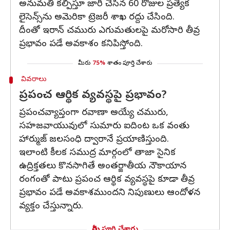
అనుమతి కల్పిస్తూ జారీ చేసిన 60 రోజుల ప్రత్యేక
లైసెన్స్‌ను అమెరికా ట్రెజరీ శాఖ రద్దు చేసింది.
దీంతో ఇరాన్ చమురు ఎగుమతులపై మరోసారి తీవ్ర
ప్రభావం పడే అవకాశం కనిపిస్తోంది.
మీరు
75%
శాతం పూర్తి చేశారు
వివరాలు
ప్రపంచ ఆర్థిక వ్యవస్థపై ప్రభావం?
ప్రపంచవ్యాప్తంగా రవాణా అయ్యే చమురు,
సహజవాయువులో సుమారు ఐదింట ఒక వంతు
హార్ముజ్ జలసంధి ద్వారానే ప్రయాణిస్తుంది.
ఇలాంటి కీలక సముద్ర మార్గంలో తాజా సైనిక
ఉద్రిక్తతలు కొనసాగితే అంతర్జాతీయ నౌకాయాన
రంగంతో పాటు ప్రపంచ ఆర్థిక వ్యవస్థపై కూడా తీవ్ర
ప్రభావం పడే అవకాశముందని నిపుణులు ఆందోళన
వ్యక్తం చేస్తున్నారు.
మీరు పూర్తి చేశారు