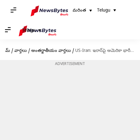
మరింత
Telugu
Telugu
హోమ్
/
వార్తలు
/
అంతర్జాతీయం వార్తలు
/
US-Iran: ఇరాన్‌పై అమెరికా భారీ ప్రతీకారం.. వైమానిక దాడులతో పాటు చమురు ఆంక్షలు మళ్లీ అమలు
ADVERTISEMENT