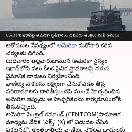
వ్రాసిన వారు
Jul 08, 2026
08:00 am
Sirish Praharaju
ఈ వార్తాకథనం ఏంటి
హార్ముజ్ జలసంధి గుండా ప్రయాణిస్తున్న మూడు
US-Iran: ఇరాన్‌పై అమెరికా ప్రతీకారం.. చమురు ఆంక్షలు మళ్లీ అమలు
వాణిజ్య నౌకలపై
ఇరాన్
క్షిపణి దాడులు జరిపిందనే
ఆరోపణల నేపథ్యంలో
అమెరికా
మరోసారి కఠిన
చర్యలకు దిగింది.
బుధవారం తెల్లవారుజామున అమెరికా సైన్యం
ఇరాన్‌లోని పలు కీలక సైనిక స్థావరాలపై వరుస
వైమానిక దాడులు నిర్వహించింది.
వాణిజ్య నౌకలను లక్ష్యంగా చేసుకోవడం తీవ్ర
పరిణామాలకు దారితీస్తుందని ముందే హెచ్చరించిన
అమెరికా,ఇప్పుడు ఆ హెచ్చరికలను కార్యరూపంలోకి
తీసుకొచ్చింది.
అమెరికా సెంట్రల్ కమాండ్ (CENTCOM)సామాజిక
మాధ్యమ వేదిక 'ఎక్స్' (X) లో విడుదల చేసిన
ప్రకటనలో, అంతర్జాతీయ వాణిజ్య నౌకలపై దాడులకు