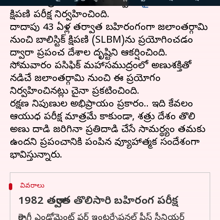
మరోసారి ప్రపంచానికి చాటిచెప్పేలా
చైనా
కీలక అణు
క్షిపణి పరీక్ష నిర్వహించింది.
దాదాపు 43 ఏళ్ల తర్వాత బహిరంగంగా జలాంతర్గామి
నుంచి బాలిస్టిక్ క్షిపణి (SLBM)ను ప్రయోగించడం
ద్వారా ప్రపంచ దేశాల దృష్టిని ఆకర్షించింది.
సోమవారం పసిఫిక్ మహాసముద్రంలో అణుశక్తితో
నడిచే జలాంతర్గామి నుంచి ఈ ప్రయోగం
నిర్వహించినట్లు చైనా ప్రకటించింది.
రక్షణ నిపుణుల అభిప్రాయం ప్రకారం.. ఇది కేవలం
ఆయుధ పరీక్ష మాత్రమే కాకుండా, శత్రు దేశం తొలి
అణు దాడి జరిగినా ప్రతిదాడి చేసే సామర్థ్యం తమకు
ఉందని ప్రపంచానికి పంపిన వ్యూహాత్మక సందేశంగా
వివరాలు
1982 తర్వాత తొలిసారి బహిరంగ పరీక్ష
కార్నెగీ ఎండోమెంట్ ఫర్ ఇంటర్నేషనల్ పీస్ సీనియర్