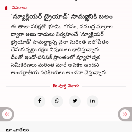
వివరాలు
'న్యూక్లియర్ ట్రైయాడ్' సామర్థ్యానికి బలం
ఈ తాజా పరీక్షతో భూమి, గగనం, సముద్ర మార్గాల
ద్వారా అణు దాడులు నిర్వహించే 'న్యూక్లియర్
ట్రైయాడ్' సామర్థ్యాన్ని చైనా మరింత బలోపేతం
చేసుకున్నట్లు రక్షణ నిపుణులు భావిస్తున్నారు.
దీంతో ఇండో-పసిఫిక్ ప్రాంతంలో వ్యూహాత్మక
సమీకరణలు మరింత మారే అవకాశం ఉందని
అంతర్జాతీయ పరిశీలకులు అంచనా వేస్తున్నారు.
మీరు పూర్తి చేశారు
తాజా వార్తలు