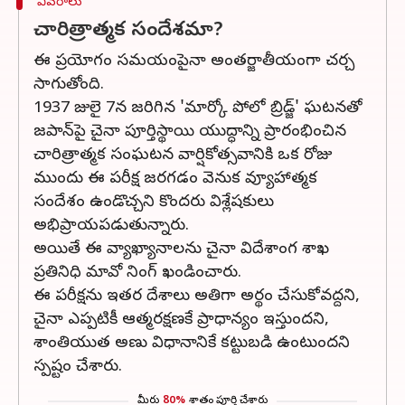
వివరాలు
చారిత్రాత్మక సందేశమా?
ఈ ప్రయోగం సమయంపైనా అంతర్జాతీయంగా చర్చ
సాగుతోంది.
1937 జులై 7న జరిగిన 'మార్కో పోలో బ్రిడ్జ్' ఘటనతో
జపాన్‌పై చైనా పూర్తిస్థాయి యుద్ధాన్ని ప్రారంభించిన
చారిత్రాత్మక సంఘటన వార్షికోత్సవానికి ఒక రోజు
ముందు ఈ పరీక్ష జరగడం వెనుక వ్యూహాత్మక
సందేశం ఉండొచ్చని కొందరు విశ్లేషకులు
అభిప్రాయపడుతున్నారు.
అయితే ఈ వ్యాఖ్యానాలను చైనా విదేశాంగ శాఖ
ప్రతినిధి మావో నింగ్ ఖండించారు.
ఈ పరీక్షను ఇతర దేశాలు అతిగా అర్థం చేసుకోవద్దని,
చైనా ఎప్పటికీ ఆత్మరక్షణకే ప్రాధాన్యం ఇస్తుందని,
శాంతియుత అణు విధానానికే కట్టుబడి ఉంటుందని
స్పష్టం చేశారు.
మీరు
80%
శాతం పూర్తి చేశారు