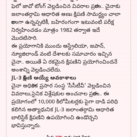
ఫెలో జావో టోంగ్ వెల్లడించిన వివరాల ప్రకారం.. చైనాకు
జలాంతర్గామి ఆధారిత అణు క్షిపణి సామర్థ్యం చాలా
కాలంగా ఉన్నప్పటికీ, బహిరంగంగా ఇటువంటి పరీక్ష
నిర్వహించడం మాత్రం 1982 తర్వాత ఇదే
మొదటిసారి.
ఈ ప్రయోగానికి ముందు ఆస్ట్రేలియా, జపాన్,
న్యూజిలాండ్ వంటి దేశాలకు సమాచారం ఇచ్చిన
చైనా.. అయితే ఏ రకమైన క్షిపణిని ప్రయోగించిందనే
అంశాన్ని వెల్లడించలేదు.
JL-3 క్షిపణి అయ్యే అవకాశాలు
చైనా అధికారిక ప్రసార సంస్థ 'సీసీటీవీ' వెల్లడించిన
వివరాలు,సైనిక విశ్లేషకుల అంచనాల ప్రకారం.. ఈ
ప్రయోగంలో 10,000 కిలోమీటర్లకు పైగా దాడి పరిధి
కలిగిన అత్యాధునిక JL-3 జలాంతర్గామి ఆధారిత
బాలిస్టిక్ క్షిపణిని ఉపయోగించి ఉండొచ్చని
భావిస్తున్నారు.