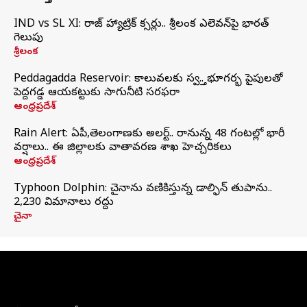
IND vs SL XI: సిరాజ్‌ హ్యాట్రిక్‌ సిక్సర్లు.. శ్రీలంక ఎలెవన్‌పై భారత్‌
గెలుపు
శ్రీలంక
Peddagadda Reservoir: కాలువలకు స్వస్తి.. భూగర్భ పైపులతో
పెద్దగడ్డ ఆయకట్టుకు సాగునీటి సరఫరా
ఆంధ్రప్రదేశ్
Rain Alert: ఏపీ,తెలంగాణకు అలర్ట్.. రానున్న 48 గంటల్లో భారీ
వర్షాలు.. ఈ జిల్లాలకు వాతావరణ శాఖ హెచ్చరికలు
ఆంధ్రప్రదేశ్
Typhoon Dolphin: చైనాను వణికిస్తున్న డాల్ఫిన్‌ తుపాను..
2,230 విమానాలు రద్దు
చైనా