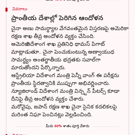
మీరు
40%
శాతం పూర్తి చేశారు
వివరాలు
ప్రాంతీయ దేశాల్లో పెరిగిన ఆందోళన
చైనా అణు సామర్థ్యాల వేగవంతమైన విస్తరణపై అమెరికా
రక్షణ శాఖ తీవ్ర ఆందోళన వ్యక్తం చేసింది.
అమెరికా విదేశాంగ శాఖ ప్రతినిధి థామస్ పిగాట్
మాట్లాడుతూ.. చైనా పెంచుకుంటున్న అణ్వాయుధ
సామర్థ్యం అంతర్జాతీయ భద్రతకు సవాల్‌గా
మారుతోందని పేర్కొన్నారు.
ఆస్ట్రేలియా విదేశాంగ మంత్రి పెన్నీ వాంగ్ ఈ పరీక్షను
ప్రాంతీయ స్థిరత్వానికి ముప్పుగా అభివర్ణించారు.
న్యూజిలాండ్ విదేశాంగ మంత్రి విన్స్టన్ పీటర్స్ కూడా
దీనిపై తీవ్ర ఆందోళన వ్యక్తం చేశారు.
మరోవైపు, జపాన్ రక్షణ శాఖ చైనా సైనిక కదలికలపై
మరింత నిఘా పెంచినట్లు వెల్లడించింది.
మీరు
60%
శాతం పూర్తి చేశారు