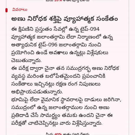
మీరు
20%
శాతం పూర్తి చేశారు
వివరాలు
అణు నిరోధక శక్తిపై వ్యూహాత్మక సంకేతం
ఈ క్షిపణిని ప్రస్తుతం సేవల్లో ఉన్న టైప్-094
వ్యూహాత్మక జలాంతర్గామి లేదా నిర్మాణంలో ఉన్న
అత్యాధునిక టైప్-096 జలాంతర్గామి నుంచి
ప్రయోగించి ఉండే అవకాశాలు ఉన్నట్లు విశ్లేషకులు
చెబుతున్నారు.
ఈ పరీక్ష ద్వారా చైనా తన సముద్రగర్భ అణు నిరోధక
వ్యవస్థ మరింత బలోపేతమైందని ప్రపంచానికి
సంకేతాలు ఇచ్చినట్లు రక్షణ రంగ నిపుణులు
అభిప్రాయపడుతున్నారు.
భూమిపై లేదా వైమానిక స్థావరాలపై దాడులు జరిగినా,
సముద్రంలో ఉన్న జలాంతర్గాముల నుంచి అణు
ప్రతిదాడి చేసే సామర్థ్యం తమకు ఉందని చైనా ఈ
పరీక్షతో చాటిచెప్పినట్లు వారు విశ్లేషిస్తున్నారు.