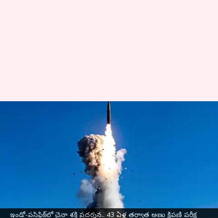
China: ఇండో-పసిఫిక్‌లో చైనా శక్తి
ప్రదర్శన.. 43 ఏళ్ల తర్వాత అణు
క్షిపణి పరీక్ష
వ్రాసిన వారు
Jul 08, 2026
12:18 pm
Sirish Praharaju
ఈ వార్తాకథనం ఏంటి
ఇండో-పసిఫిక్ ప్రాంతంలో తన సైనిక సామర్థ్యాన్ని
ఇండో-పసిఫిక్‌లో చైనా శక్తి ప్రదర్శన.. 43 ఏళ్ల తర్వాత అణు క్షిపణి పరీక్ష