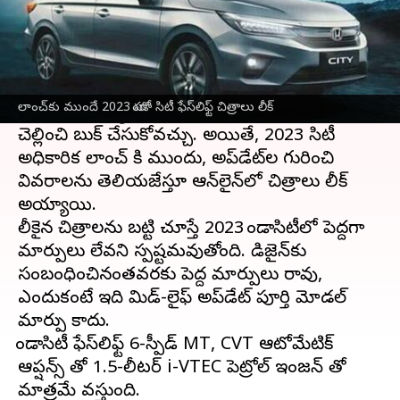
ఈ వార్తాకథనం ఏంటి
హోండా కార్స్ ఇండియా 2023
హోండా సిటీ ఫేస్‌లిఫ్ట్
లాంచ్
కోసం సిద్ధమవుతోంది. ఇప్పటికే బుకింగ్‌లు
లాంచ్‌కు ముందే 2023 హోండా సిటీ ఫేస్‌లిఫ్ట్ చిత్రాలు లీక్
ప్రారంభమయ్యాయి రూ. 21,000 టోకెన్ మొత్తం
చెల్లించి బుక్ చేసుకోవచ్చు. అయితే, 2023 సిటీ
అధికారిక లాంచ్ కి ముందు, అప్‌డేట్‌ల గురించి
వివరాలను తెలియజేస్తూ ఆన్‌లైన్‌లో చిత్రాలు లీక్
అయ్యాయి.
లీకైన చిత్రాలను బట్టి చూస్తే 2023 హోండాసిటీలో పెద్దగా
మార్పులు లేవని స్పష్టమవుతోంది. డిజైన్‌కు
సంబంధించినంతవరకు పెద్ద మార్పులు రావు,
ఎందుకంటే ఇది మిడ్-లైఫ్ అప్‌డేట్ పూర్తి మోడల్
మార్పు కాదు.
హోండాసిటీ ఫేస్‌లిఫ్ట్ 6-స్పీడ్ MT, CVT ఆటోమేటిక్
ఆప్షన్స్ తో 1.5-లీటర్ i-VTEC పెట్రోల్ ఇంజన్‌ తో