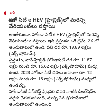
కార్
హోండా సిటీ e:HEV (హైబ్రిడ్)లో మరిన్ని
వేరియంట్‌లు వస్తాయి
అంతేకాకుండా, హోండా సిటీ e:HEV (హైబ్రిడ్)లో మరిన్ని
వేరియంట్‌లు వస్తాయి. ఇది ప్రస్తుతం ఒకే ట్రిమ్, ZX లో
అందుబాటులో ఉంది, దీని ధర రూ. 19.89 లక్షలు
(ఎక్స్-షోరూమ్).
ప్రస్తుతం, నాన్-హైబ్రిడ్ హోండాసిటీ ధర రూ. 11.87
లక్షల నుంచి రూ. 15.62 లక్షల (ఎక్స్-షోరూమ్) మధ్య
ఉంది. 2023 హోండా సిటీ ధరలు బహుశా రూ. 12
లక్షల నుండి రూ. 16 లక్షల (ఎక్స్-షోరూమ్) మధ్యలో
ఉండచ్చు.
హోండాసిటీ ఫేస్‌లిఫ్ట్ ఫిబ్రవరి చివరి నాటికి డీలర్‌షిప్‌ల
వద్దకు చేరుకుంటుంది, మార్చి 2న షోరూమ్‌లలో
అందుబాటులో ఉంటుంది.