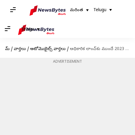
మరింత
Telugu
Telugu
హోమ్
/
వార్తలు
/
ఆటోమొబైల్స్ వార్తలు
/
అధికారిక లాంచ్‌కు ముందే 2023 హోండా సిటీ ఫేస్‌లిఫ్ట్ చిత్రాలు లీక్
ADVERTISEMENT