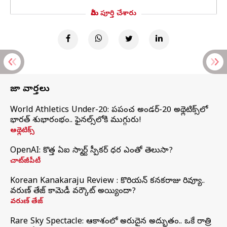
మీరు పూర్తి చేశారు
తాజా వార్తలు
World Athletics Under-20: ప్రపంచ అండర్-20 అథ్లెటిక్స్‌లో
భారత్‌ శుభారంభం.. ఫైనల్స్‌లోకి ముగ్గురు!
అథ్లెటిక్స్
OpenAI: కొత్త ఏఐ స్మార్ట్ స్పీకర్ ధర ఎంతో తెలుసా?
చాట్‌జీపీటీ
Korean Kanakaraju Review : కొరియన్ కనకరాజు రివ్యూ..
వరుణ్ తేజ్ కామెడీ వర్కౌట్ అయ్యిందా?
వరుణ్ తేజ్
Rare Sky Spectacle: ఆకాశంలో అరుదైన అద్భుతం.. ఒకే రాత్రి