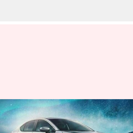
అధికారిక లాంచ్‌కు ముందే 2023
హోండా సిటీ ఫేస్‌లిఫ్ట్ చిత్రాలు లీక్
వ్రాసిన వారు
Feb 21, 2023
12:00 pm
Nishkala Sathivada