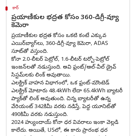
కార్
ప్రయాణీకుల భద్రత కోసం 360-డిగ్రీ-వ్యూ
కెమెరా
ప్రయాణీకుల భద్రత కోసం ఒకటి కంటే ఎక్కువ
ఎయిర్‌బ్యాగ్‌లు, 360-డిగ్రీ-వ్యూ కెమెరా, ADAS
సూట్‌తో వస్తుంది.
కోనా 2.0-లీటర్ పెట్రోల్, 1.6-లీటర్ టర్బో-పెట్రోల్
ఇంజన్‌లతో నడుస్తుంది. అవి ఫ్రంట్/ఆల్-వీల్ డ్రైవ్
సిస్టమ్‌లకు లింక్ అవుతాయి.
ఎలక్ట్రిక్ వాహన విభాగంలో, ఒక ఫ్రంట్-మౌంటెడ్
ఎలక్ట్రిక్ మోటారు 48.4kWh లేదా 65.4kWh బ్యాటరీ
ప్యాక్‌తో లింక్ అవుతుంది. చిన్న బ్యాటరీతో ఉన్న
వేరియంట్ 342కిమీ వరకు నడిస్తే, పెద్ద యూనిట్‌తో
490కిమీ వరకు నడుస్తుంది.
2024 హ్యుందాయ్ కోనా ధర వివరాలు ఇంకా వెల్లడి
కాలేదు. అయితే, USలో, ఈ కారు ప్రారంభ ధర