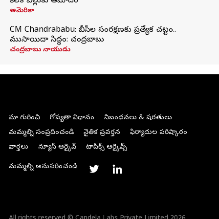
కీలక బిల్లుకు ఆమోదం
అమెరికా
CM Chandrababu: బీసీల సంరక్షణకు ప్రత్యేక చట్టం..
ముసాయిదా సిద్ధం: చంద్రబాబు
చంద్రబాబు నాయుడు
మా గురించి
గోప్యతా విధానం
నిబంధనలు & షరతులు
మమ్మల్ని సంప్రదించండి
నైతిక ప్రవర్తన
ఫిర్యాదుల పరిష్కారం
వార్తలు
న్యూస్ ఆర్కైవ్
టాపిక్స్ ఆర్కైవ్స్
మమ్మల్ని అనుసరించండి
All rights reserved © Candela Labs Private Limited 2026