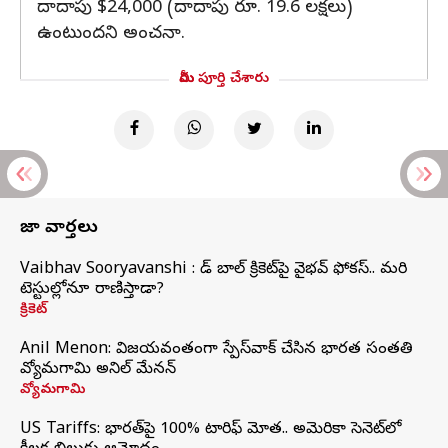
దాదాపు $24,000 (దాదాపు రూ. 19.6 లక్షలు)
ఉంటుందని అంచనా.
మీరు పూర్తి చేశారు
తాజా వార్తలు
Vaibhav Sooryavanshi : రెడ్ బాల్ క్రికెట్‌పై వైభవ్ ఫోకస్.. మరి
టెస్టుల్లోనూ రాణిస్తాడా?
క్రికెట్
Anil Menon: విజయవంతంగా స్పేస్‌వాక్‌ చేసిన భారత సంతతి
వ్యోమగామి అనిల్‌ మేనన్
వ్యోమగామి
US Tariffs: భారత్‌పై 100% టారిఫ్‌ మోత.. అమెరికా సెనెట్‌లో