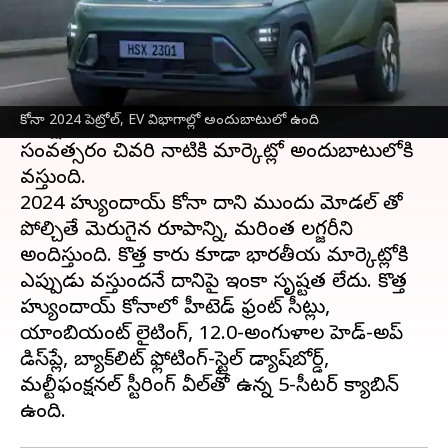
ఈ వార్తాకథనం ఏంటి
దక్షిణ కొరియా తయారీసంస్థ
హ్యుందాయ్
తన కోనా
SUV 2024 వెర్షన్‌ను వెల్లడించింది. ఇది పెట్రోల్,
కోనా 2024 పెట్రోల్, EV విభాగాల్లో అందుబాటులో ఉంది
ఎలక్ట్రిక్ వాహన విభాగాల్లో అందుబాటులో ఉంది. ఈ
సంవత్సరం చివరి నాటికి మార్కెట్లో అందుబాటులోకి
వస్తుంది.
2024 హ్యుందాయ్ కోనా దాని ముందు మోడల్ తో
పోల్చితే మెరుగైన రూపాన్ని, మరింత లగ్జరీని
అందిస్తుంది. కొత్త కారు కూడా భారతీయ మార్కెట్లోకి
ఎప్పుడు వస్తుందనే దానిపై ఇంకా సృష్టత లేదు. కొత్త
హ్యుందాయ్ కోనాలో హీటెడ్ ఫ్రంట్ సీట్లు,
యాంబియంట్ లైటింగ్, 12.0-అంగుళాల హెడ్-అప్
డిస్‌ప్లే, బ్యాక్‌లిట్ ఫ్లోటింగ్-స్టైల్ డ్యాష్‌బోర్డ్,
మల్టీఫంక్షనల్ స్టీరింగ్ వీల్‌తో ఉన్న 5-సీటర్ క్యాబిన్