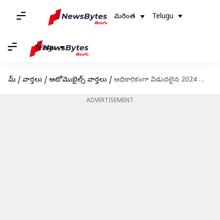
మరింత
Telugu
Telugu
హోమ్
/
వార్తలు
/
ఆటోమొబైల్స్ వార్తలు
/
అధికారికంగా విడుదలైన 2024 హ్యుందాయ్ కోనా SUV
ADVERTISEMENT