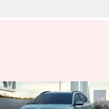
అధికారికంగా విడుదలైన 2024
హ్యుందాయ్ కోనా SUV
వ్రాసిన వారు
Mar 07, 2023
08:42 pm
Nishkala Sathivada