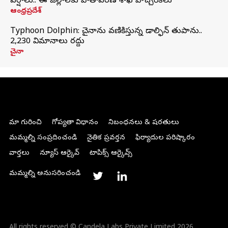
వర్షాలు.. ఈ జిల్లాలకు వాతావరణ శాఖ హెచ్చరికలు
ఆంధ్రప్రదేశ్
Typhoon Dolphin: చైనాను వణికిస్తున్న డాల్ఫిన్‌ తుపాను..
2,230 విమానాలు రద్దు
చైనా
మా గురించి
గోప్యతా విధానం
నిబంధనలు & షరతులు
మమ్మల్ని సంప్రదించండి
నైతిక ప్రవర్తన
ఫిర్యాదుల పరిష్కారం
వార్తలు
న్యూస్ ఆర్కైవ్
టాపిక్స్ ఆర్కైవ్స్
మమ్మల్ని అనుసరించండి
All rights reserved © Candela Labs Private Limited 2026