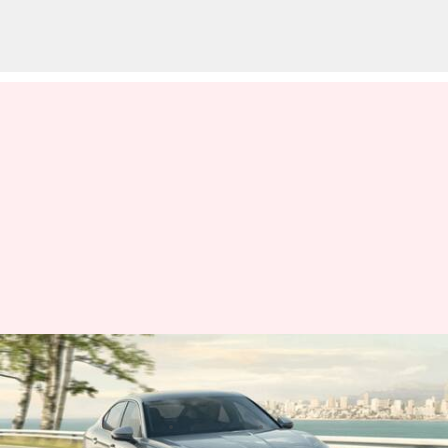
2024 స్కోడా సూపర్బ్ వర్సెస్ టయోటా
క్యామీ.. ఏదీ బెటర్..?
వ్రాసిన వారు
Nov 06, 2023
10:25 am
Jayachandra Akuri