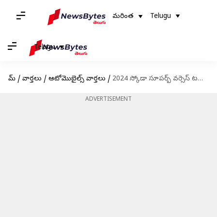
మరింత
Telugu
Telugu
హోమ్
/
వార్తలు
/
ఆటోమొబైల్స్ వార్తలు
/
2024 స్కోడా సూపర్బ్ వర్సెస్ టయోటా క్యామీ.. ఏదీ బెటర్..?
ADVERTISEMENT