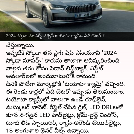
ఈ వార్తాకథనం ఏంటి
ఇండియాలో
ఆటో మొబైల్
మార్కెట్లు
కళకళలాడుతున్నాయి. వివిధ కార్ల కంపెనీలు తమ
2024 స్కోడా సూపర్బ్ వర్సెస్ టయోటా క్యామీ.. ఏదీ బెటర్..?
మోడల్స్ ఫీచర్స్, లాంచ్ తేదీ వివరాలను రివీల్
చేస్తున్నాయి.
ఇప్పటికే స్కోడా తన ప్లాగ్ షిప్ ఎస్‌యూవీ '2024
స్కోడా సూపర్బ్' కారును తాజాగా ఆవిష్కరించింది.
నాల్గవ తరం కోసం సెడాన్ లిఫ్ట్‌బ్యాక్, ఎస్టేట్
అవతార్‌లలో అందుబాటులోకి రానుంది.
దీనికి పోటీగా మార్కెట్లోకి 'టయోటా క్యామ్రీ' వచ్చింది.
ఈ రెండు కార్లలో ఏది బెటరో ఇప్పుడు తెలుసుందాం.
టయోటా క్యామ్రీలో వాలుగా ఉండే రూఫ్‌లైన్,
మస్కులర్ బానెట్, రీస్టైల్ చేసిన గ్రిల్, LED DRLలతో
కూడిన సొగసైన LED హెడ్‌లైట్లు, క్రోమ్-లైన్డ్ విండోస్,
బూట్ లిడ్ స్పాయిలర్, ర్యాప్-అరౌండ్ టెయిల్‌లైట్లు,