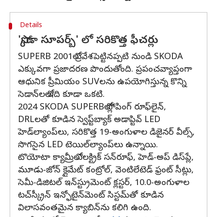
Details
'స్కోడా సూపర్బ్' లో సరికొత్త ఫీచర్లు
SUPERB 2001లో ప్రవేశపెట్టినప్పటి నుండి SKODA
ఎక్కువగా ప్రజాదరణ పొందుతోంది. ప్రపంచవ్యాప్తంగా
ఆధునిక ప్రీమియం SUVలను ఉపయోగిస్తున్న కొన్ని
సెడాన్‌లలో ఇది కూడా ఒకటి.
2024 SKODA SUPERBలో స్లోపింగ్ రూఫ్‌లైన్,
DRLలతో కూడిన స్వెప్ట్‌బ్యాక్ అడాప్టివ్ LED
హెడ్‌ల్యాంప్‌లు, సరికొత్త 19-అంగుళాల డిజైనర్ వీల్స్,
సొగసైన LED టెయిల్‌ల్యాంప్‌లు ఉన్నాయి.
టొయోటా క్యామ్రీలో ఎలక్ట్రిక్ సన్‌రూఫ్, హెడ్-అప్ డిస్‌ప్లే,
మూడు-జోన్ క్లైమేట్ కంట్రోల్, వెంటిలేటెడ్ ఫ్రంట్ సీట్లు,
సెమీ-డిజిటల్ ఇన్‌స్ట్రుమెంట్ క్లస్టర్, 10.0-అంగుళాల
టచ్‌స్క్రీన్ ఇన్ఫోటైన్‌మెంట్ సిస్టమ్‌తో కూడిన
విలాసవంతమైన క్యాబిన్‌ను కలిగి ఉంది.