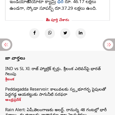
ఇండియాలో టయోటా క్యామ్రీ
ధర
రూ. 46.17 లక్షలు
ఉండగా, స్కోడా సూపర్బ్ రూ.37.29 లక్షలు ఉంది.
మీరు పూర్తి చేశారు
తాజా వార్తలు
IND vs SL XI: సిరాజ్‌ హ్యాట్రిక్‌ సిక్సర్లు.. శ్రీలంక ఎలెవన్‌పై భారత్‌
గెలుపు
శ్రీలంక
Peddagadda Reservoir: కాలువలకు స్వస్తి.. భూగర్భ పైపులతో
పెద్దగడ్డ ఆయకట్టుకు సాగునీటి సరఫరా
ఆంధ్రప్రదేశ్
Rain Alert: ఏపీ,తెలంగాణకు అలర్ట్.. రానున్న 48 గంటల్లో భారీ