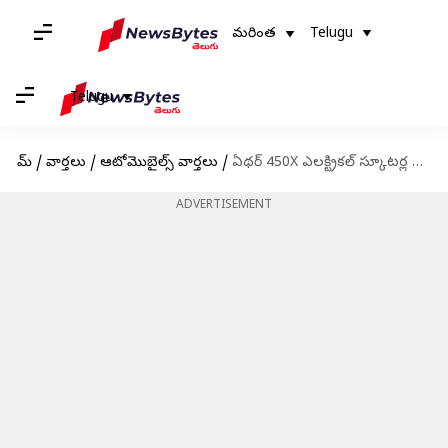
మరింత
Telugu
Telugu
హోమ్
/
వార్తలు
/
ఆటోమొబైల్స్ వార్తలు
/
ఏథర్ 450X ఎలక్ట్రికల్ స్కూటర్ల ధరల పెంపు.. ధ్రువీకరించిన సంస్థ
ADVERTISEMENT