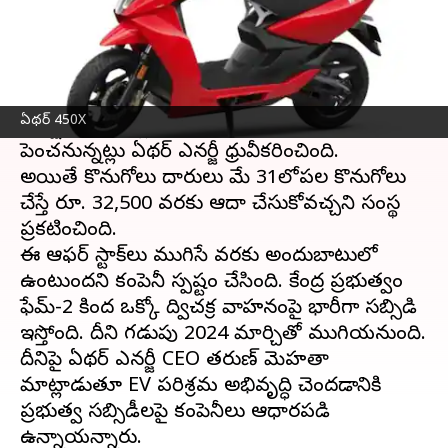
ఈ వార్తాకథనం ఏంటి
ఇటీవల కేంద్ర ప్రభుత్రం
ఎలక్ట్రిక్ ద్విచక్ర వాహనాల
కు
సబ్సిడీలను తగ్గించాలని నిర్ణయించింది. దీంతో 450X
ఏథర్ 450X
ఎలక్ట్రిక్ స్కూటర్ల ధరలను జూన్ 1, 2023 నుండి
పెంచనున్నట్లు ఏథర్ ఎనర్జీ ధ్రువీకరించింది.
అయితే కొనుగోలు దారులు మే 31లోపల కొనుగోలు
చేస్తే రూ. 32,500 వరకు ఆదా చేసుకోవచ్చని సంస్థ
ప్రకటించింది.
ఈ ఆఫర్ స్టాక్‌లు ముగిసే వరకు అందుబాటులో
ఉంటుందని కంపెనీ స్పష్టం చేసింది. కేంద్ర ప్రభుత్వం
ఫేమ్-2 కింద ఒక్కో ద్విచక్ర వాహనంపై భారీగా సబ్సిడి
ఇస్తోంది. దీని గడుపు 2024 మార్చితో ముగియనుంది.
దీనిపై ఏథర్ ఎనర్జీ CEO తరుణ్ మెహతా
మాట్లాడుతూ EV పరిశ్రమ అభివృద్ధి చెందడానికి
ప్రభుత్వ సబ్సిడీలపై కంపెనీలు ఆధారపడి