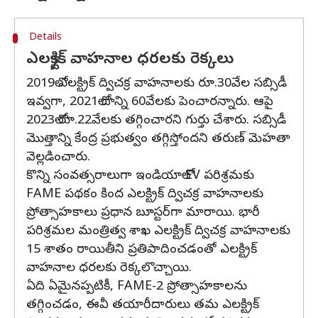
Details
ఎలక్ట్రిక్ వాహనాల ధరలకు రెక్కలు
2019లో ఎలక్ట్రిక్ ద్విచక్ర వాహనాలకు రూ.30వేల సబ్సిడీ
ఇవ్వగా, 2021లో దాన్ని 60వేలకు పెంచారన్నారు. ఆపై
2023లో రూ.22వేలకు తగ్గించారని గుర్తు చేశారు. సబ్సిడీ
మొత్తాన్ని కేంద్ర ప్రభుత్వం తగ్గిస్తోందని తరుణ్ మెహతా
వెల్లడించారు.
కొన్ని సంవత్సరాలుగా ఇండియాలో EV పరిశ్రమకు
FAME పథకం కింద ఎలక్ట్రిక్ ద్విచక్ర వాహనాలకు
ప్రోత్సాహకాలు ప్రధాన బూస్టర్‌గా మారాయి. భారీ
పరిశ్రమల మంత్రిత్వ శాఖ ఎలక్ట్రిక్ ద్విచక్ర వాహనాలకు
15 శాతం రాయితీని ప్రతిపాదించడంతో ఎలక్ట్రిక్
వాహనాల ధరలకు రెక్కలొచ్చాయి.
ఏది ఏమైనప్పటికీ, FAME-2 ప్రోత్సాహకాలను
తగ్గించడం, ఈవీ తయారీదారులు తమ ఎలక్ట్రిక్