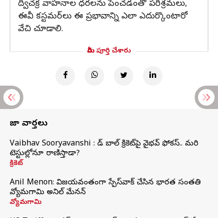
ద్విచక్ర వాహనాల ధరలను పెంచడంతో పరిశ్రమలు,
ఈవీ కస్టమర్‌లు ఈ ప్రభావాన్ని ఎలా ఎదుర్కొంటారో
వేచి చూడాలి.
మీరు పూర్తి చేశారు
తాజా వార్తలు
Vaibhav Sooryavanshi : రెడ్ బాల్ క్రికెట్‌పై వైభవ్ ఫోకస్.. మరి
టెస్టుల్లోనూ రాణిస్తాడా?
క్రికెట్
Anil Menon: విజయవంతంగా స్పేస్‌వాక్‌ చేసిన భారత సంతతి
వ్యోమగామి అనిల్‌ మేనన్
వ్యోమగామి