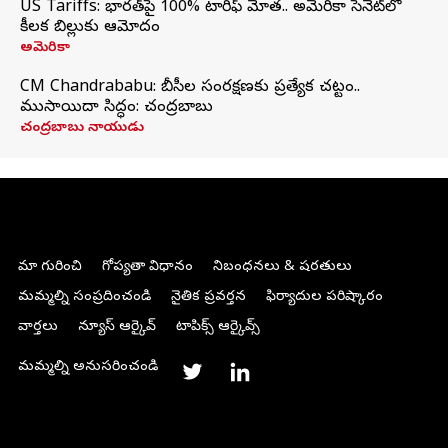
US Tariffs: భారత్‌పై 100% టారిఫ్‌ మోత.. అమెరికా సెనెట్‌లో
కీలక బిల్లుకు ఆమోదం
అమెరికా
CM Chandrababu: బీసీల సంరక్షణకు ప్రత్యేక చట్టం..
ముసాయిదా సిద్ధం: చంద్రబాబు
చంద్రబాబు నాయుడు
మా గురించి
గోప్యతా విధానం
నిబంధనలు & షరతులు
మమ్మల్ని సంప్రదించండి
నైతిక ప్రవర్తన
ఫిర్యాదుల పరిష్కారం
వార్తలు
న్యూస్ ఆర్కైవ్
టాపిక్స్ ఆర్కైవ్స్
మమ్మల్ని అనుసరించండి