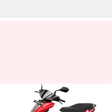
ఏథర్ 450X ఎలక్ట్రికల్ స్కూటర్ల ధరల
పెంపు.. ధ్రువీకరించిన సంస్థ
వ్రాసిన వారు
May 22, 2023
11:39 am
Jayachandra Akuri