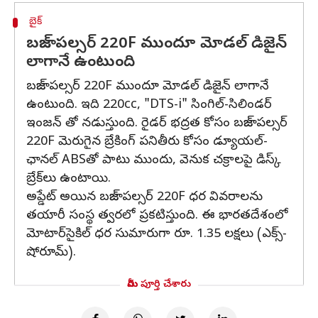
బైక్
బజాజ్ పల్సర్ 220F ముందూ మోడల్ డిజైన్‌
లాగానే ఉంటుంది
బజాజ్ పల్సర్ 220F ముందూ మోడల్ డిజైన్‌ లాగానే
ఉంటుంది. ఇది 220cc, "DTS-i" సింగిల్-సిలిండర్
ఇంజన్ తో నడుస్తుంది. రైడర్ భద్రత కోసం బజాజ్ పల్సర్
220F మెరుగైన బ్రేకింగ్ పనితీరు కోసం డ్యూయల్-
ఛానల్ ABSతో పాటు ముందు, వెనుక చక్రాలపై డిస్క్
బ్రేక్‌లు ఉంటాయి.
అప్డేట్ అయిన బజాజ్ పల్సర్ 220F ధర వివరాలను
తయారీ సంస్థ త్వరలో ప్రకటిస్తుంది. ఈ భారతదేశంలో
మోటార్‌సైకిల్ ధర సుమారుగా రూ. 1.35 లక్షలు (ఎక్స్-
షోరూమ్).
మీరు పూర్తి చేశారు