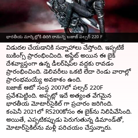
వ్రాసిన వారు
Feb 17, 2023
06:36 pm
Nishkala Sathivada
ఈ వార్తాకథనం ఏంటి
స్వదేశీ బైక్‌తయారీ సంస్థ
బజాజ్
త్వరలో భారతదేశంలో
భారతీయ మార్కెట్లోకి తిరిగి రానున్న బజాజ్ పల్సర్ 220 F
లెజెండరీ పల్సర్ 220F మోడల్‌ బైక్ ను తిరిగి
విడుదల చేయడానికి సన్నాహాలు చేస్తోంది. ఇప్పటికే
బుకింగ్స్ ప్రారంభించింది. అప్డేట్ అయిన ఈ బైక్
దేశవ్యాప్తంగా ఉన్న డీలర్‌షిప్‌ల వద్దకు రావడం
ప్రారంభించింది. డెలివరీలు ఒకటి లేదా రెండు వారాల్లో
ప్రారంభమయ్యే అవకాశం ఉంది.
బజాజ్ ఆటో సంస్థ 2007లో పల్సర్ 220F
ప్రవేశపెట్టింది. అప్పట్లో ఇదే అత్యంత వేగమైన
భారతీయ మోటార్‌సైకిల్ గా ప్రచారం జరిగింది.
కంపెనీ 2021లో RS200కోసం ఈ బైక్‌ను నిలిపివేసింది.
అయితే, ఎప్పటికప్పుడు పెరుగుతున్న డిమాండ్‌తో,