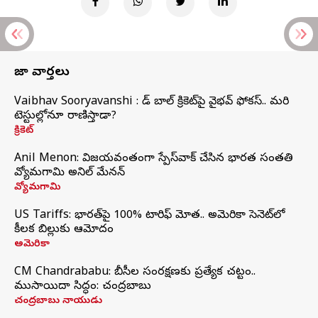
తాజా వార్తలు
Vaibhav Sooryavanshi : రెడ్ బాల్ క్రికెట్‌పై వైభవ్ ఫోకస్.. మరి
టెస్టుల్లోనూ రాణిస్తాడా?
క్రికెట్
Anil Menon: విజయవంతంగా స్పేస్‌వాక్‌ చేసిన భారత సంతతి
వ్యోమగామి అనిల్‌ మేనన్
వ్యోమగామి
US Tariffs: భారత్‌పై 100% టారిఫ్‌ మోత.. అమెరికా సెనెట్‌లో
కీలక బిల్లుకు ఆమోదం
అమెరికా
CM Chandrababu: బీసీల సంరక్షణకు ప్రత్యేక చట్టం..
ముసాయిదా సిద్ధం: చంద్రబాబు
చంద్రబాబు నాయుడు