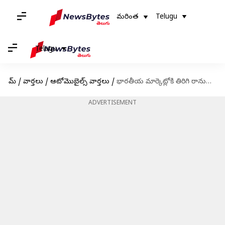
మరింత
Telugu
Telugu
హోమ్
/
వార్తలు
/
ఆటోమొబైల్స్ వార్తలు
/
భారతీయ మార్కెట్లోకి తిరిగి రానున్న బజాజ్ పల్సర్ 220 F ప్రారంభమైన బుకింగ్స్
ADVERTISEMENT