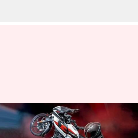
భారతీయ మార్కెట్లోకి తిరిగి రానున్న
బజాజ్ పల్సర్ 220 F ప్రారంభమైన
బుకింగ్స్