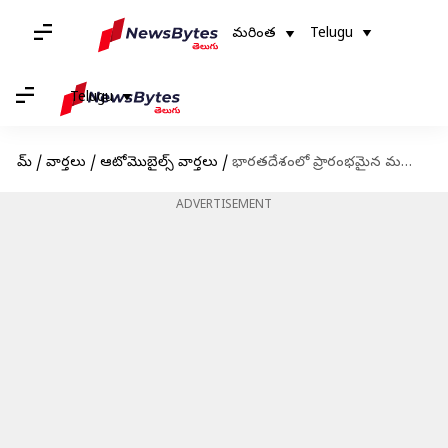
మరింత
Telugu
Telugu
హోమ్
/
వార్తలు
/
ఆటోమొబైల్స్ వార్తలు
/
భారతదేశంలో ప్రారంభమైన మహీంద్రా XUV400 EV బుకింగ్స్
ADVERTISEMENT