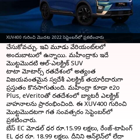
ఈ వార్తాకథనం ఏంటి
భారతదేశానికి చెందిన SUV స్పెషలిస్ట్
మహీంద్రా
XUV400
కోసం బుకింగ్స్ ఓపెన్ అయ్యాయి. రూ.
XUV400 గురించి మొదట 2022 సెప్టెంబర్‌లో ప్రకటించారు
21,000 టోకెన్ అమౌంట్ తో XUV400ను బుక్
చేసుకోవచ్చు. ఇవి మూడు వేరియంట్‌లలో
అందుబాటులో ఉన్నాయి. మహీంద్రాకు ఇదే
మొట్టమొదటి ఆల్-ఎలక్ట్రిక్ SUV
టాటా మోటార్స్ భారతదేశంలో అత్యంత
విజయవంతమైన స్వదేశీ ఎలక్ట్రిక్ తయారీదారుగా
ప్రస్తుతం కొనసాగుతుంది. మహీంద్రా కూడా e2o
Plus, eVeritoతో భారతదేశంలో బ్యాటరీ ఎలక్ట్రిక్
వాహనాలను ప్రారంభించింది. ఈ XUV400 గురించి
మొట్టమొదటగా గత సంవత్సరం సెప్టెంబర్‌లో
ప్రకటించారు.
బేస్ EC మోడల్ ధర రూ.15.99 లక్షలు, రేంజ్-టాపింగ్
EL ధర రూ. 18.99 లక్షలు. దీనిని ఆన్‌లైన్‌లో లేదా