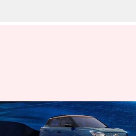
భారతదేశంలో ప్రారంభమైన మహీంద్రా
XUV400 EV బుకింగ్స్
వ్రాసిన వారు
Jan 27, 2023
10:52 am
Nishkala Sathivada