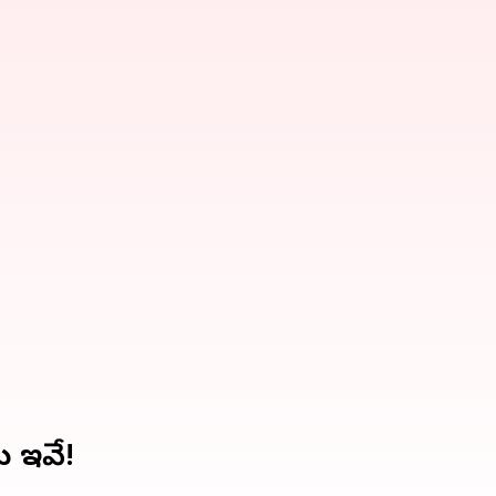
లు ఇవే!