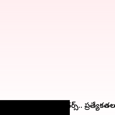
్స్ కారులో అదిరిపోయే ఫీచర్స్.. ప్రత్యేకత