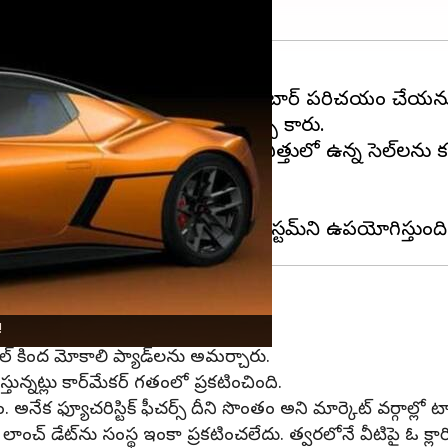
 దిగ్గజ
ఆటో మొబైల్
టాయోటా మోటార్ పరిచయం చేయను
ేరు టయోటా FT-se ఎలక్ట్రిక్ స్పోర్ట్స్ కారు.
రు. ఇది 100mm కంటే తక్కువ ఎత్తులో ఉన్న సెల్‌లను కలిగి ఉ
ండి ప్రేరణ పొందింది.
రకు విస్తరించింది.
!
నెల్ కింద మోకాలి ప్యాడ్‌లను అమర్చారు.
పనిచేస్తున్నట్లు కార్‌మేకర్ గతంలో ప్రకటించింది.
క ఫ్యూచరిస్టిక్​ ఫీచర్స్​ దీని సొంతం అని మార్కెట్ వర్గాల్లో టా
ంచ్​ డేట్​ను సంస్థ ఇంకా ప్రకటించలేదు. త్వరలోనే వీటిపై ఓ క్లారి