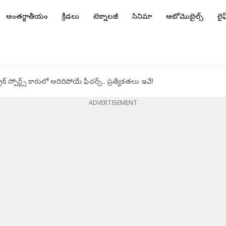
అంతర్జాతీయం
క్రీడలు
టెక్నాలజీ
సినిమా
ఆటోమొబైల్స్
లైఫ్
స్పోర్ట్స్ కారులో అదిరిపోయే ఫీచర్స్.. ప్రత్యేకతలు ఇవే!
ADVERTISEMENT