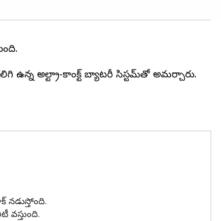
ంది.
న్న అల్ట్రా-కాంపాక్ట్ బ్యాటరీ సిస్టమ్‌తో అమర్చారు.
క్ నడుస్తోంది.
టీ వస్తుంది.