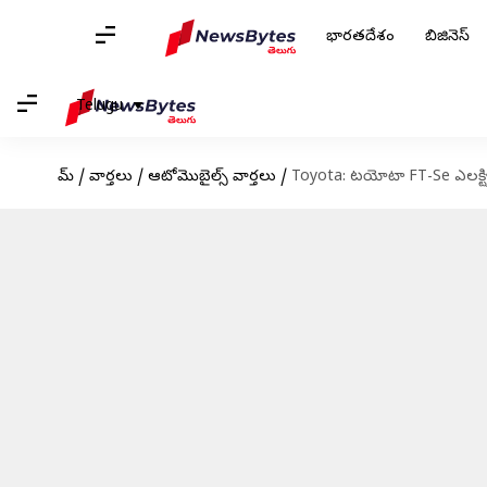
భారతదేశం
బిజినెస్
Telugu
హోమ్
/
వార్తలు
/
ఆటోమొబైల్స్ వార్తలు
/
Toyota: టయోటా FT-Se ఎలక్ట్రిక్ 