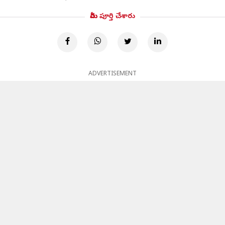
మీరు పూర్తి చేశారు
ADVERTISEMENT