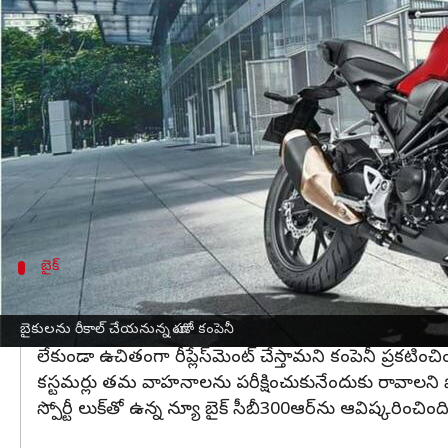
వ్రాసిన వారు
Apr 10, 2023
02:59 pm
Jayachandra Akuri
ఈ వార్తాకథనం ఏంటి
ఇంజిన్‌లో లోపాల కారణంగా హోండా
మోటర్ సైకిల్
అండ్ స
బైకులను కూడా రీకాల్ చేస్తున్నట్లు స్పష్టం చేసింది.
ఇంజిన్ కుడి క్రాంక్ కేస్ కవల్ లో తయారీ సరైన పద్ధతిలో జరగల
అవకాశాలున్నాయని తెలిపింది.
బైక్
ఏప్రిల్ 15 నుంచి ఉచితంగా రీప్లేస్‌మెంట్
వేడి ఉష్ణోగ్రతల వల్ల టైర్లు స్లిప్ అయి, దానిపై ప్రయాణి
బైకులను రీకాల్ చేయనున్న హోండా కంపెనీ
లేకుండా ఉచితంగా రీప్లేస్‌మెంట్ చేస్తామని కంపెనీ ప్రకటించిం
క‌స్ట‌మ‌ర్లు త‌మ వాహ‌నాల‌ను ప‌రీక్షించుకునేందుకు రావాల‌ని 
స్పోర్టీ లుక్‌తో ఉన్న న్యూ బైక్ సీబీ300ఆర్‌ను ఆవిష్క‌రించింది