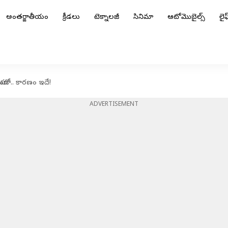
అంతర్జాతీయం
క్రీడలు
టెక్నాలజీ
సినిమా
ఆటోమొబైల్స్
లైఫ్
ోండా.. కారణం ఇదే!
ADVERTISEMENT