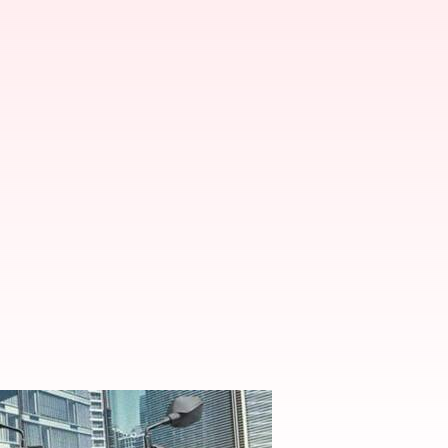
.. కారణం ఇదే!