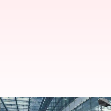
CB300R బైకులను రీకాల్ చేసిన హోండా