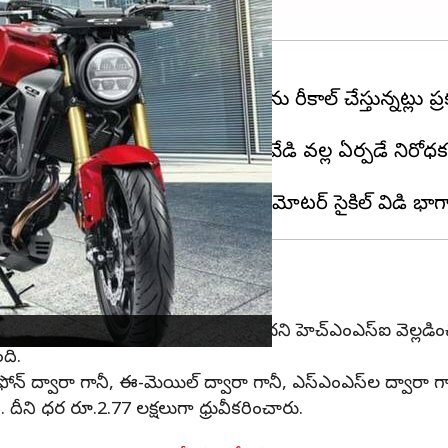
్కూటర్ ఇండియా CB300R బైకులను రీకాల్ చేస్తున్నట్లు ప్రక
ేదని కంపెనీ గుర్తించింది. ఇంజిన్ వేడి వల్ల ఏర్పడే నిరోధక శక్
స్తున్న వ్యక్తులు తీవ్రంగా గాయపడే అవకాశం ఉందని హెచ్ఎంఎస్ఐ వె
ది.
ఫోన్ ద్వారా గానీ, ఈ-మెయిల్ ద్వారా గానీ, ఎస్ఎంఎస్‌ల ద్వారా గానీ బ
. దీని ధ‌ర రూ.2.77 ల‌క్ష‌లుగా ధ్రువీకరించారు.