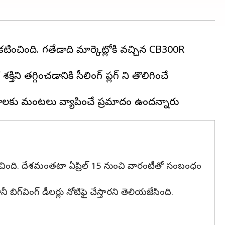
టించింది. గతేడాది మార్కెట్లోకి వచ్చిన CB300R
తిని తగ్గించడానికి సీలింగ్ ప్లగ్ ని తొలిగించే
ల్లడించింది. దేశమంతటా ఏప్రిల్ 15 నుంచి వారంటీతో సంబంధం
ిగ్‌వింగ్ డీల‌ర్లు నోటిఫై చేస్తార‌ని తెలియజేసింది.