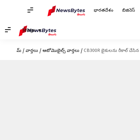
భారతదేశం
బిజినెస్
Telugu
హోమ్
/
వార్తలు
/
ఆటోమొబైల్స్ వార్తలు
/
CB300R బైకులను రీకాల్ చేసిన హ