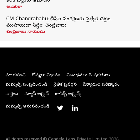
కీలక బిల్లుకు ఆమోదం
అమెరికా
CM Chandrababu: బీసీల సంరక్షణకు ప్రత్యేక చట్టం..
ముసాయిదా సిద్ధం: చంద్రబాబు
చంద్రబాబు నాయుడు
మా గురించి
గోప్యతా విధానం
నిబంధనలు & షరతులు
మమ్మల్ని సంప్రదించండి
నైతిక ప్రవర్తన
ఫిర్యాదుల పరిష్కారం
వార్తలు
న్యూస్ ఆర్కైవ్
టాపిక్స్ ఆర్కైవ్స్
మమ్మల్ని అనుసరించండి
All rights reserved © Candela Labs Private Limited 2026