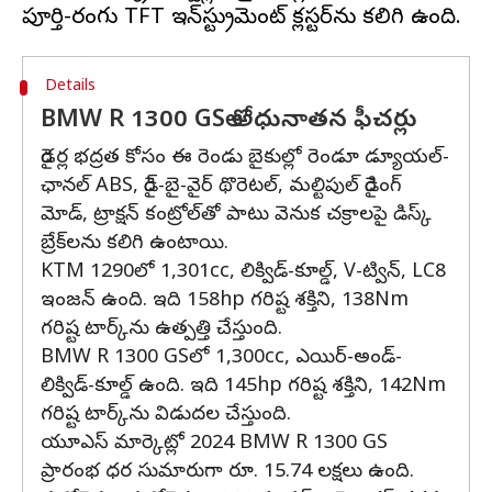
Details
BMW R 1300 GSలో అధునాతన ఫీచర్లు
రైడర్ల భద్రత కోసం ఈ రెండు బైకుల్లో రెండూ డ్యూయల్-
ఛానల్ ABS, రైడ్-బై-వైర్ థొరెటల్, మల్టిపుల్ రైడింగ్
మోడ్‌, ట్రాక్షన్ కంట్రోల్‌తో పాటు వెనుక చక్రాలపై డిస్క్
బ్రేక్‌లను కలిగి ఉంటాయి.
KTM 1290లో 1,301cc, లిక్విడ్-కూల్డ్, V-ట్విన్, LC8
ఇంజన్ ఉంది. ఇది 158hp గరిష్ట శక్తిని, 138Nm
గరిష్ట టార్క్‌ను ఉత్పత్తి చేస్తుంది.
BMW R 1300 GSలో 1,300cc, ఎయిర్-అండ్-
లిక్విడ్-కూల్డ్ ఉంది. ఇది 145hp గరిష్ట శక్తిని, 142Nm
గరిష్ట టార్క్‌ను విడుదల చేస్తుంది.
యూఎస్ మార్కెట్లో 2024 BMW R 1300 GS
ప్రారంభ ధర సుమారుగా రూ. 15.74 లక్షలు ఉంది.