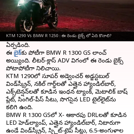
ఈ వార్తాకథనం ఏంటి
భారత మార్కెట్లో లేటెస్ట్‌గా కేటీఎం 1290 అడ్వెంచర్
2024ను ఆవిష్కరించనుంది.
KTM 1290 Vs BMW R 1250 : ఈ రెండు బైక్స్ లో ఏది కొనాలి?
గ్లోబెల్ మార్కెట్లో ఇప్పటికే దీనిపై విపరీతమైన క్రేజ్
ఏర్పడింది.
ఈ
బైక్‌
కు పోటీగా BMW R 1300 GS లాంచ్
అయ్యింది. లీటర్-క్లాస్ ADV విభాగంలో ఈ రెండు బైక్స్
పోటాపోటీగా నిలిచాయి.
KTM 1290లో సూపర్ అడ్వెంచర్ అడ్జస్టబుల్
విండ్‌స్క్రీన్, నకిల్ గార్డ్‌లతో ఎత్తైన హ్యాండిల్‌బార్,
ఎక్స్‌టెన్షన్‌లతో కూడిన ఇంధన ట్యాంక్, మెటాలిక్ బాష్
ప్లేట్, సింగిల్-పీస్ సీటు, సొగసైన LED టైల్‌లైట్‌ను
కలిగి ఉంది.
BMW R 1300 GSలో X- ఆకారపు DRLలతో కూడిన
LED హెడ్‌ల్యాంప్, ఎత్తైన హ్యాండిల్‌బార్, నిటారుగా
ఉండే విండ్‌స్క్రీన్, స్ప్లిట్-టైప్ సీట్లు, 6.5-అంగుళాల