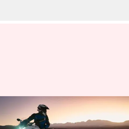
KTM 1290 Vs BMW R 1250 : ఈ
రెండు బైక్స్ లో ఏది కొనాలి?
వ్రాసిన వారు
Nov 27, 2023
10:53 am
Jayachandra Akuri