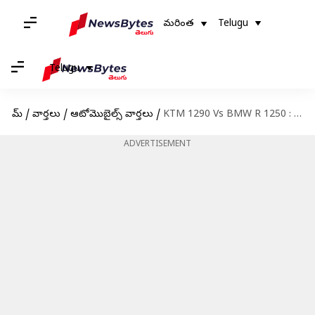
మరింత
Telugu
Telugu
హోమ్
/
వార్తలు
/
ఆటోమొబైల్స్ వార్తలు
/
KTM 1290 Vs BMW R 1250 : ఈ రెండు బైక్స్ లో ఏది కొనాలి?
ADVERTISEMENT