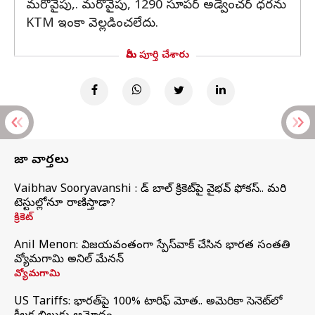
మరోవైపు,. మరోవైపు, 1290 సూపర్ అడ్వెంచర్ ధరను
KTM ఇంకా వెల్లడించలేదు.
మీరు పూర్తి చేశారు
తాజా వార్తలు
Vaibhav Sooryavanshi : రెడ్ బాల్ క్రికెట్‌పై వైభవ్ ఫోకస్.. మరి
టెస్టుల్లోనూ రాణిస్తాడా?
క్రికెట్
Anil Menon: విజయవంతంగా స్పేస్‌వాక్‌ చేసిన భారత సంతతి
వ్యోమగామి అనిల్‌ మేనన్
వ్యోమగామి
US Tariffs: భారత్‌పై 100% టారిఫ్‌ మోత.. అమెరికా సెనెట్‌లో