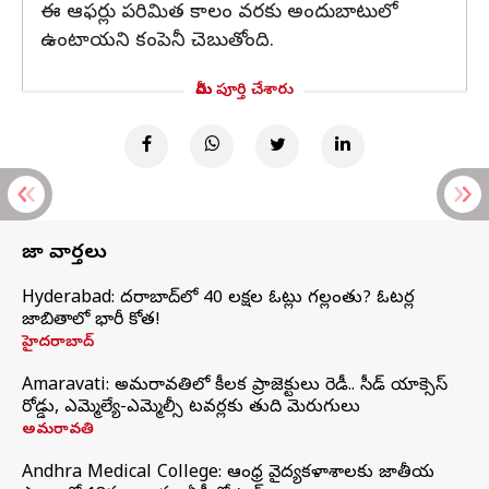
ఈ ఆఫర్లు పరిమిత కాలం వరకు అందుబాటులో
ఉంటాయని కంపెనీ చెబుతోంది.
మీరు పూర్తి చేశారు
తాజా వార్తలు
Hyderabad: హైదరాబాద్‌లో 40 లక్షల ఓట్లు గల్లంతు? ఓటర్ల
జాబితాలో భారీ కోత!
హైదరాబాద్
Amaravati: అమరావతిలో కీలక ప్రాజెక్టులు రెడీ.. సీడ్‌ యాక్సెస్‌
రోడ్డు, ఎమ్మెల్యే-ఎమ్మెల్సీ టవర్లకు తుది మెరుగులు
అమరావతి
Andhra Medical College: ఆంధ్ర వైద్యకళాశాలకు జాతీయ