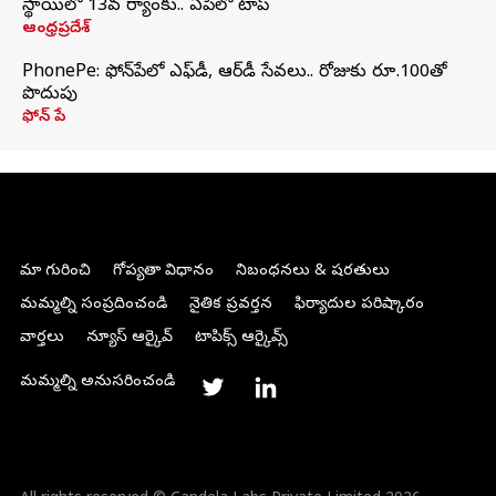
స్థాయిలో 13వ ర్యాంకు.. ఏపీలో టాప్
ఆంధ్రప్రదేశ్
PhonePe: ఫోన్‌పేలో ఎఫ్‌డీ, ఆర్‌డీ సేవలు.. రోజుకు రూ.100తో
పొదుపు
ఫోన్‌ పే
మా గురించి
గోప్యతా విధానం
నిబంధనలు & షరతులు
మమ్మల్ని సంప్రదించండి
నైతిక ప్రవర్తన
ఫిర్యాదుల పరిష్కారం
వార్తలు
న్యూస్ ఆర్కైవ్
టాపిక్స్ ఆర్కైవ్స్
మమ్మల్ని అనుసరించండి