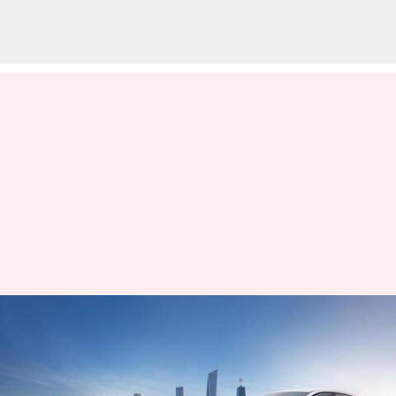
Hyundai AURA: దసరా వేళ..
హ్యుందాయ్ వాహనాలపై భారీ
డిస్కౌంట్