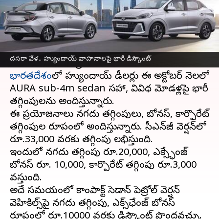
వ్రాసిన వారు
Oct 15, 2023
04:37 pm
Stalin
ఈ వార్తాకథనం ఏంటి
దక్షిణ కొరియా మోటార్ కంపెనీ '
హ్యుందాయ్
'.. దసరా
దసరా వేళ.. హ్యుందాయ్ వాహనాలపై భారీ డిస్కౌంట్
భారతదేశం
లో హ్యుందాయ్ డీలర్లు ఈ అక్టోబర్ నెలలో
AURA sub-4m sedan సహా, వివిధ మోడళ్లపై భారీ
తగ్గింపులను అందిస్తున్నారు.
ఈ ప్రయోజనాలు నగదు తగ్గింపులు, బోనస్‌, కార్పొరేట్
తగ్గింపుల రూపంలో అందిస్తున్నారు. సీఎన్‌జీ వెర్షన్‌లో
రూ.33,000 వరకు తగ్గింపు లభిస్తుంది.
ఇందులో నగదు తగ్గింపు రూ.20,000, ఎక్స్ఛేంజ్
బోనస్ రూ. 10,000, కార్పొరేట్ తగ్గింపు రూ.3,000
వస్తుంది.
అదే సమయంలో కాంపాక్ట్ సెడాన్ పెట్రోల్ వెర్షన్‌
వెహికిల్స్‌పై నగదు తగ్గింపు, ఎక్స్‌ఛేంజ్ బోనస్‌