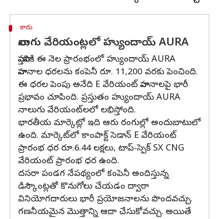
కారు
నాలుగు వేరియంట్లలో హ్యుందాయ్ AURA
వాస్తవానికి ఈ నెల ప్రారంభంలో హ్యుందాయ్ AURA
వాహనాల ధరలను కంపెనీ రూ. 11,200 వరకు పెంచింది.
ఈ ధరల పెంపు అనేది E వేరియంట్‌ వాహనాలపై భారీ
ప్రభావం చూపింది. ప్రస్తుతం హ్యుందాయ్ AURA
నాలుగు వేరియంట్‌లలో లభిస్తోంది.
భారతీయ మార్కెట్లో ఇది ఆరు రంగుల్లో అందుబాటులో
ఉంది. మార్కెట్‌లో కాంపాక్ట్ సెడాన్ E వేరియంట్
ప్రారంభ ధర రూ.6.44 లక్షలు, టాప్-స్పెక్ SX CNG
వేరియంట్ ప్రారంభ ధర ఉంది.
దసరా పండగ నేపథ్యంలో కంపెనీ అందిస్తున్న
డిస్కౌంట్లతో కొనుగోలు చేయడం ద్వారా
వినియోగదారులు భారీ ప్రయోజనాలను పొందవచ్చు.
గణనీయమైన మొత్తాన్ని ఆదా చేసుకోవచ్చు. అయితే