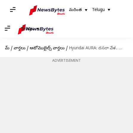
మరింత
Telugu
Telugu
హోమ్
/
వార్తలు
/
ఆటోమొబైల్స్ వార్తలు
/
Hyundai AURA: దసరా వేళ.. హ్యుందాయ్ వాహనాలపై భారీ డిస్కౌంట్
ADVERTISEMENT