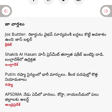
తాజా వార్తలు
Jos Buttler: నా రికార్డును వైభవ్ సూర్యవంశీ బద్దలు కొట్టే అవకాశం
ఉంది: జాస్ బట్లర్
క్రికెట్
Shakib Al Hasan: హసీనా ప్రెస్‌మీట్‌ తర్వాత షకీబ్‌ ఇంటిపై దాడి..
బంగ్లాదేశ్‌లో ఉద్రిక్తత
బంగ్లాదేశ్
Putin: రష్యా సైన్యంలో భారీ మార్పులు.. కీలక పదవుల్లో కొత్త
నియామకాలు
రష్యా
APSDMA: నేడు ఏపీలో వానలు.. కోస్తా, రాయలసీమలో పలు
జిల్లాలకు అలర్ట్
ఆంధ్రప్రదేశ్