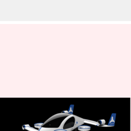
హెలికాప్టర్ కంటే వేగంగా ఎగిరే ఎలక్ట్రిక్
టాక్సీ వచ్చేసింది..!
వ్రాసిన వారు
Feb 18, 2023
04:59 pm
Jayachandra Akuri