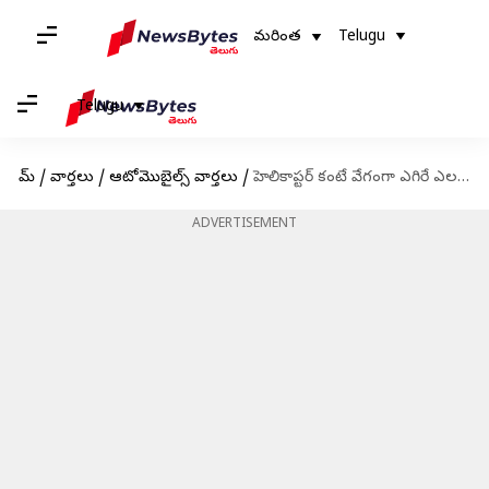
మరింత
Telugu
Telugu
హోమ్
/
వార్తలు
/
ఆటోమొబైల్స్ వార్తలు
/
హెలికాప్టర్ కంటే వేగంగా ఎగిరే ఎలక్ట్రిక్ టాక్సీ వచ్చేసింది..!
ADVERTISEMENT