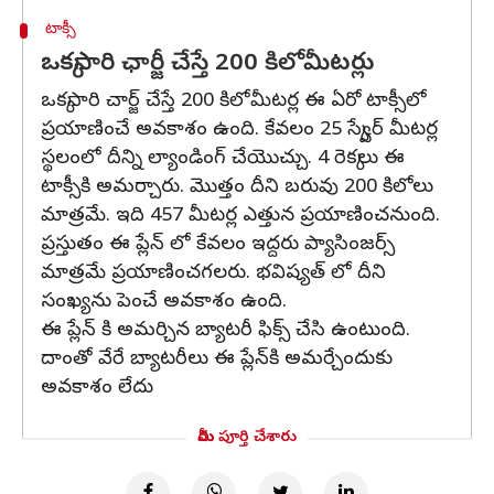
టాక్సీ
ఒక్కసారి ఛార్జీ చేస్తే 200 కిలోమీటర్లు
ఒక్కసారి చార్జ్ చేస్తే 200 కిలోమీటర్ల ఈ ఏరో టాక్సీలో
ప్రయాణించే అవకాశం ఉంది. కేవలం 25 స్క్వేర్ మీటర్ల
స్థలంలో దీన్ని ల్యాండింగ్ చేయొచ్చు. 4 రెక్కలు ఈ
టాక్సీకి అమర్చారు. మొత్తం దీని బరువు 200 కిలోలు
మాత్రమే. ఇది 457 మీటర్ల ఎత్తున ప్రయాణించనుంది.
ప్రస్తుతం ఈ ప్లేన్ లో కేవలం ఇద్దరు ప్యాసింజర్స్
మాత్రమే ప్రయాణించగలరు. భవిష్యత్ లో దీని
సంఖ్యను పెంచే అవకాశం ఉంది.
ఈ ప్లేన్ కి అమర్చిన బ్యాటరీ ఫిక్స్ చేసి ఉంటుంది.
దాంతో వేరే బ్యాటరీలు ఈ ప్లేన్‌కి అమర్చేందుకు
అవకాశం లేదు
మీరు పూర్తి చేశారు