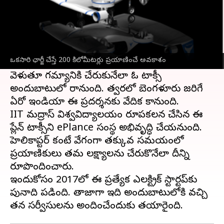
ఈ వార్తాకథనం ఏంటి
మనం ఇప్పటివరకు చాలా టాక్సీలను చూసి ఉంటాం.
కానీ ఇది సరికొత్త
ఎలక్ట్రిక్ టాక్సీ
. ఇది వరకు ఎన్నడూ
ఒకసారి ఛార్జీ చేస్తే 200 కిలోమీటర్లు ప్రయాణించే అవకాశం
లేనట్లుగా ఆకాశంలో ఎగిరే టాక్సీ, త్వరలో ఆకాశంలో
వెళుతూ గమ్యానికి చేరుకునేలా ఓ టాక్సీ
అందుబాటులో రానుంది. త్వరలో బెంగళూరు జరిగే
ఏరో ఇండియా ఈ ప్రదర్శనకు వేదిక కానుంది.
IIT మద్రాస్ విశ్వవిద్యాలయం రూపకల్పన చేసిన ఈ
ప్లేన్ టాక్సీని ePlance సంస్థ అభివృద్ధి చేయనుంది.
హెలికాప్టర్ కంటే వేగంగా తక్కువ సమయంలో
ప్రయాణికులు తమ లక్ష్యాలను చేరుకొనేలా దీన్ని
రూపొందించారు.
ఇందుకోసం 2017లో ఈ ప్రత్యేక ఎలక్ట్రిక్ స్టార్టప్‌కు
పునాది పడింది. తాజాగా ఇది అందుబాటులోకి వచ్చి