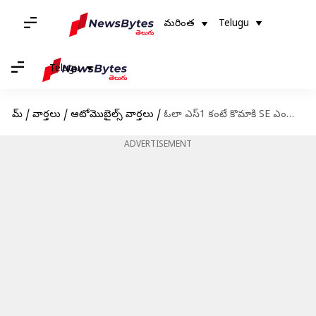
మరింత
Telugu
Telugu
హోమ్
/
వార్తలు
/
ఆటోమొబైల్స్ వార్తలు
/
ఓలా ఎస్1 కంటే కొమాకి SE ఎంతో బెటర్.. ఫీచర్లు చూస్తే ఇప్పుడే కొనేస్తారు..!
ADVERTISEMENT