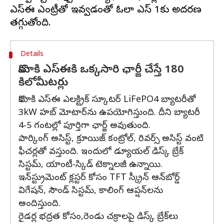
ఎస్ఈ ఎంట్రీతో ఇవ్వడంతో ఓలా ఎస్ 1కు అదరణ
Details
కొమాకి ఎస్ఈకి ఒక్కసారి ఛార్జీ చేస్తే 180
కిలోమీటర్లు
కొమాకి ఎస్ఈ ఎలక్ట్రిక్ స్కూటర్ LiFePO4 బ్యాటరీతో
3kW హబ్ మోటార్‌ను ఉపయోగిస్తుంది. దీని బ్యాటరీ
4-5 గంటల్లో పూర్తిగా ఛార్జ్ అవుతుంది.
పార్కింగ్ అసిస్ట్, క్రూయిజ్ కంట్రోల్, రివర్స్ అసిస్ట్ వంటి
ఫీచర్లతో వస్తుంది. ఇందులో డ్యూయల్ డిస్క్ బ్రేక్
సిస్టమ్, యాంటీ-స్కిడ్ టెక్నాలజీ ఉన్నాయి.
ఇన్‌స్ట్రుమెంట్ క్లస్టర్ కోసం TFT స్క్రీన్ ఆన్‌బోర్డ్
విగేషన్, సౌండ్ సిస్టమ్, కాలింగ్ ఆప్షన్‌లను
అందిస్తుంది.
రైడర్ల భద్రత కోసం,రెండు చక్రాలపై డిస్క్ బ్రేక్‌లు