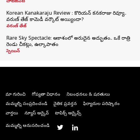
చాట్‌జీపీటీ
Korean Kanakaraju Review : కొరియన్ కనకరాజు రివ్యూ..
వరుణ్ తేజ్ కామెడీ వర్కౌట్ అయ్యిందా?
వరుణ్ తేజ్
Rare Sky Spectacle: ఆకాశంలో అరుదైన అద్భుతం.. ఒకే రాత్రి
రెండు చీకట్లు, ఉల్కాపాతం
స్పెయిన్
మా గురించి
గోప్యతా విధానం
నిబంధనలు & షరతులు
మమ్మల్ని సంప్రదించండి
నైతిక ప్రవర్తన
ఫిర్యాదుల పరిష్కారం
వార్తలు
న్యూస్ ఆర్కైవ్
టాపిక్స్ ఆర్కైవ్స్
మమ్మల్ని అనుసరించండి