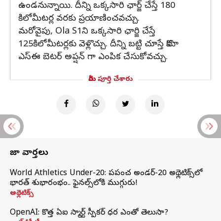
ఉండనున్నాయి. దీన్ని ఒక్కసారి ఛార్జ్ చేస్తే 180
కిలోమీటర్ల వరకు ప్రయాణించవచ్చు.
మరోవైపు, Ola S1ని ఒక్కసారి ఛార్జి చేస్తే
125కిలోమీటర్లకు వెళ్లొచ్చు. దీన్ని బట్టి చూస్తే కొమా
ఎస్ఈ బెటర్ అప్షన్ గా ఎంపిక చేసుకోవచ్చు.
మీరు పూర్తి చేశారు
తాజా వార్తలు
World Athletics Under-20: ప్రపంచ అండర్-20 అథ్లెటిక్స్‌లో
భారత్‌ శుభారంభం.. ఫైనల్స్‌లోకి ముగ్గురు!
అథ్లెటిక్స్
OpenAI: కొత్త ఏఐ స్మార్ట్ స్పీకర్ ధర ఎంతో తెలుసా?