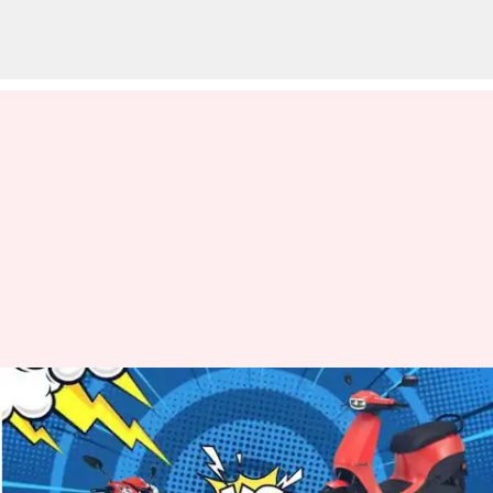
ఓలా ఎస్1 కంటే కొమాకి SE ఎంతో
బెటర్.. ఫీచర్లు చూస్తే ఇప్పుడే
కొనేస్తారు..!