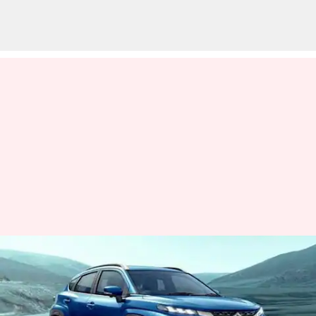
భారతదేశంలో మారుతి సుజుకి ఫ్రాంక్స్
లాంటి ఇతర ఇంధన
సమర్థవంతమైన కార్లు