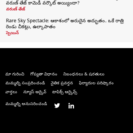
వరుణ్ తేజ్ కామెడీ వర్కౌట్ అయ్యిందా?
వరుణ్ తేజ్
Rare Sky Spectacle: ఆకాశంలో అరుదైన అద్భుతం.. ఒకే రాత్రి
రెండు చీకట్లు, ఉల్కాపాతం
స్పెయిన్
మా గురించి
గోప్యతా విధానం
నిబంధనలు & షరతులు
మమ్మల్ని సంప్రదించండి
నైతిక ప్రవర్తన
ఫిర్యాదుల పరిష్కారం
వార్తలు
న్యూస్ ఆర్కైవ్
టాపిక్స్ ఆర్కైవ్స్
మమ్మల్ని అనుసరించండి