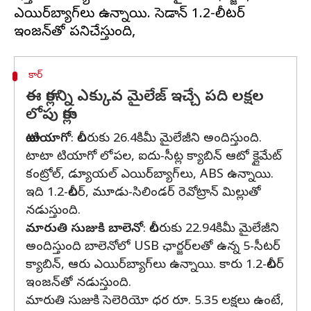
ఎయిర్‌బ్యాగ్‌లు ఉన్నాయి. సెడాన్ 1.2-లీటర్
కార్
ఈ కార్లన్ని ఎక్కువ మైలేజ్ ఇచ్చే పది లక్షల
లోపు కార్లు
టాటా టియాగో
: లీటరుకు 26.4కిమీ మైలేజీని అందిస్తుంది.
టాటా టియాగో లోపల, ఐదు-సీట్ల క్యాబిన్ ఆటో క్లైమేట్
కంట్రోల్, డ్యూయల్ ఎయిర్‌బ్యాగ్‌లు, ABS ఉన్నాయి.
ఇది 1.2-లీటర్, మూడు-సిలిండర్ రెవోట్రాన్ మిల్లుతో
నడుస్తుంది.
మారుతి సుజుకి బాలెనో
: లీటరుకు 22.94కిమీ మైలేజీని
అందిస్తుంది బాలెనోలో USB ఛార్జర్‌లతో ఉన్న 5-సీటర్
క్యాబిన్, ఆరు ఎయిర్‌బ్యాగ్‌లు ఉన్నాయి. కారు 1.2-లీటర్
ఇంజన్‌తో నడుస్తుంది.
మారుతి సుజుకి సెలెరియో ధర రూ. 5.35 లక్షలు ఉంటే,