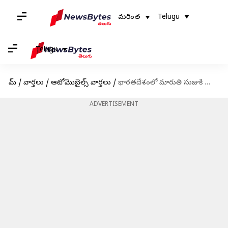
మరింత
Telugu
Telugu
హోమ్
/
వార్తలు
/
ఆటోమొబైల్స్ వార్తలు
/
భారతదేశంలో మారుతి సుజుకి ఫ్రాంక్స్ లాంటి ఇతర ఇంధన సమర్థవంతమైన కార్లు
ADVERTISEMENT