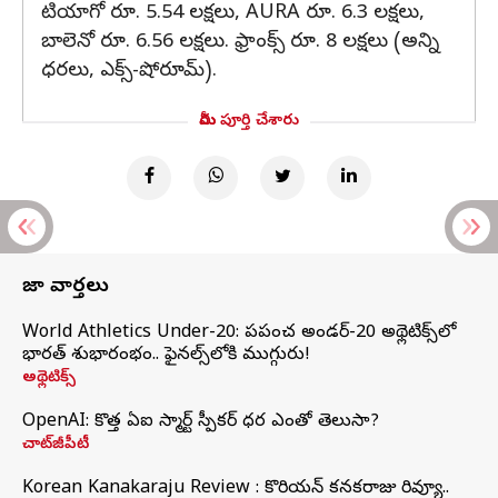
టియాగో రూ. 5.54 లక్షలు, AURA రూ. 6.3 లక్షలు,
బాలెనో రూ. 6.56 లక్షలు. ఫ్రాంక్స్ రూ. 8 లక్షలు (అన్ని
ధరలు, ఎక్స్-షోరూమ్).
మీరు పూర్తి చేశారు
తాజా వార్తలు
World Athletics Under-20: ప్రపంచ అండర్-20 అథ్లెటిక్స్‌లో
భారత్‌ శుభారంభం.. ఫైనల్స్‌లోకి ముగ్గురు!
అథ్లెటిక్స్
OpenAI: కొత్త ఏఐ స్మార్ట్ స్పీకర్ ధర ఎంతో తెలుసా?
చాట్‌జీపీటీ
Korean Kanakaraju Review : కొరియన్ కనకరాజు రివ్యూ..