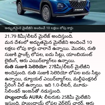
వ్రాసిన వారు
Apr 05, 2023
11:08 am
Nishkala Sathivada
ఈ వార్తాకథనం ఏంటి
మారుతి సుజుకి
ఫ్రాంక్స్ ఈ నెలాఖరులో భారతదేశంలో
అద్భుతమైన మైలేజీని అందించే 10 లక్షలు లోపు కార్లు
విడుదల కానుంది. ఇది 1.2-లీటర్ పెట్రోల్ ఇంజన్‌తో
21.79 కిమీ/లీటర్‌ మైలేజ్ అందిస్తుంది.
మన దేశంలో అద్భుతమైన మైలేజీని అందించే 10
లక్షలు లోపు కార్లు చాలానే ఉన్నాయి. మొదట, మారుతి
సుజుకి ఫ్రాంక్స్ లోపల, ఐదు సీట్లు, యాంబియంట్
మారుతి సుజుకి సెలెరియో
: 27కిమీ/లీటర్ మైలేజీని
అందిస్తుంది. మారుతి సుజుకి సెలెరియో లోపల ఐదు సీట్లు
ఉన్నాయి, డ్యూయల్ ఎయిర్‌బ్యాగ్‌లు, మల్టీఫంక్షనల్
స్టీరింగ్ వీల్ ఉన్నాయి. ఇది 1.0-లీటర్, మూడు-
హ్యుందాయ్ AURA
: లీటరుకు 25కిమీ మైలేజీని
ఇస్తుంది. హ్యుందాయ్ లోపల వైర్‌లెస్ ఛార్జర్, ఆరు