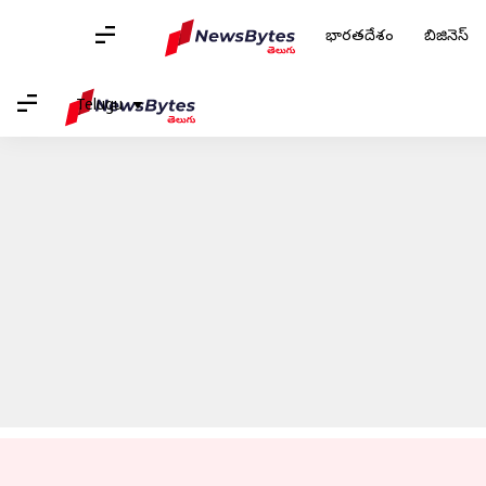
భారతదేశం
బిజినెస్
హోమ్
/
వార్తలు
/
ఆటోమొబైల్స్ వార్తలు
/
భారతదేశంలో 23,500 బుకింగ్‌ల
Telugu