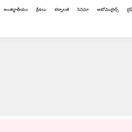
అంతర్జాతీయం
క్రీడలు
టెక్నాలజీ
సినిమా
ఆటోమొబైల్స్
లైఫ్
ను దాటిన మారుతీ-సుజుకి Jimny
ADVERTISEMENT