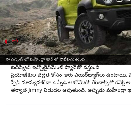
పోటీ పడుతున్న మహీంద్రా థార్‌ను దాటేలా ఉంది.
భారతదేశంలో లైఫ్‌స్టైల్ SUV సెగ్మెంట్ లో కొత్త మహీ
ప్రకటించినప్పటి నుండి పరిస్థితులు నెమ్మదిగా మారడం 
కార్
ప్రయాణికుల భద్రత కోసం ఆరు ఎయిర్‌బ్యాగ్‌
.ఆల్-బ్లాక్ డ్యాష్‌బోర్డ్, ఆటోమేటిక్ క్లైమేట్ కంట్రోల్, క్రూయిజ్ 
ఈ సెగ్మెంట్ లో మహీంద్రా థార్ తో పోటీపడుతుంది
టచ్‌స్క్రీన్ ఇన్ఫోటైన్‌మెంట్ ప్యానెల్‌తో వస్తుంది.
ప్రయాణికుల భద్రత కోసం ఆరు ఎయిర్‌బ్యాగ్‌లు ఉంటాయి. మారుతి 
స్పీడ్ మాన్యువల్ లేదా 4-స్పీడ్ ఆటోమేటిక్ గేర్‌బాక్స్‌త
తర్వాత Jimny విడుదల అవుతుంది. అప్పుడు మహీంద్రా థా