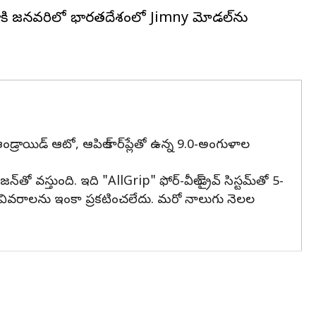
 సుజుకి జనవరిలో భారతదేశంలో Jimny మోడల్‌ను
స్టర్, ఆండ్రాయిడ్ ఆటో, ఆపిల్ కార్‌ప్లేతో ఉన్న 9.0-అంగుళాల
తో వస్తుంది. ఇది "AllGrip" ఫోర్-వీల్-డ్రైవ్ సిస్టమ్‌తో 5-
 ఇతర వివరాలను ఇంకా ప్రకటించలేదు. మరో నాలుగు నెలల