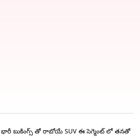
ారీ బుకింగ్స్ తో రాబోయే SUV ఈ సెగ్మెంట్ లో తనతో