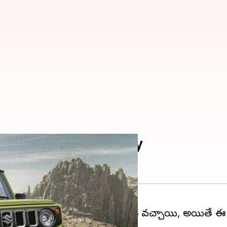
ిన మారుతీ-సుజుకి Jimny
ుజుకి Jimnyకు 23,500 బుకింగ్‌లు వచ్చాయి, అయితే ఈ భ