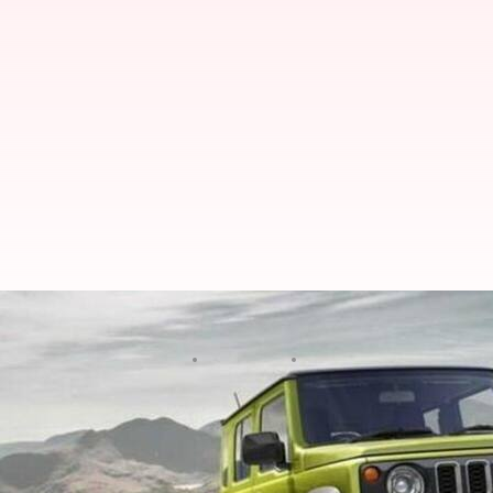
భారతదేశంలో 23,500 బుకింగ్‌లను దాట
వ్రాసిన వారు
Mar 24, 2023
03:57 pm
Nishkala Sathivada
ఈ వార్తాకథనం ఏంటి
ఆటో ఎక్స్‌పో
2023లో ఆవిష్కరించినప్పటి నుండి మారుతి స