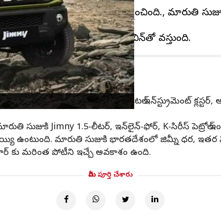
ంద్రా థార్ వినియోగదారులను బాగా ఆకర్షించింది., మారుతి
ప్రారంభించాయి.
లు ఉంటాయి
కంట్రోల్, కనెక్ట్ అయిన కార్ టెక్నాలజీ, సెమీ-డిజిటల్ ఇన్‌స్ట్రుమెంట్ క్ల
సుజుకి Jimny 1.5-లీటర్, ఇన్‌లైన్-ఫోర్, K-సిరీస్ పెట్రోల్ ఇంజన్‌
ో కనెక్ట్ అయ్యి ఉంటుంది. మారుతి సుజుకి భారతదేశంలో జిమ్నీ ధర,
ర్ కు మరింత పోటీని ఇచ్చే అవకాశం ఉంది.
మీరు పూర్తి చేశారు