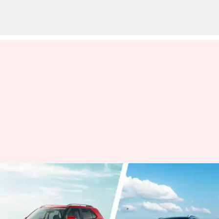
మారుతీ సుజుకి Fronx v/s
హ్యుందాయ్ VENUE, ఏది మంచిది
వ్రాసిన వారు
Jan 27, 2023
03:07 pm
Nishkala Sathivada