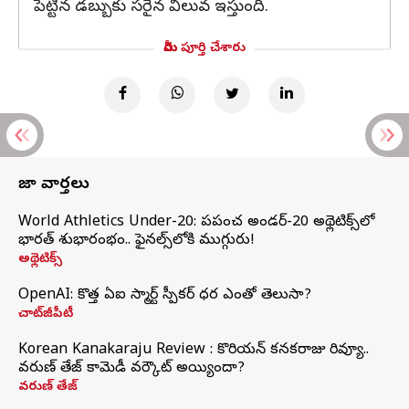
పెట్టిన డబ్బుకు సరైన విలువ ఇస్తుంది.
మీరు పూర్తి చేశారు
తాజా వార్తలు
World Athletics Under-20: ప్రపంచ అండర్-20 అథ్లెటిక్స్‌లో
భారత్‌ శుభారంభం.. ఫైనల్స్‌లోకి ముగ్గురు!
అథ్లెటిక్స్
OpenAI: కొత్త ఏఐ స్మార్ట్ స్పీకర్ ధర ఎంతో తెలుసా?
చాట్‌జీపీటీ
Korean Kanakaraju Review : కొరియన్ కనకరాజు రివ్యూ..
వరుణ్ తేజ్ కామెడీ వర్కౌట్ అయ్యిందా?
వరుణ్ తేజ్