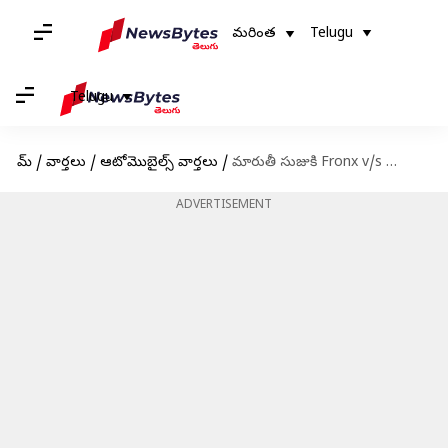
మరింత
Telugu
Telugu
హోమ్
/
వార్తలు
/
ఆటోమొబైల్స్ వార్తలు
/
మారుతీ సుజుకి Fronx v/s హ్యుందాయ్ VENUE, ఏది మంచిది
ADVERTISEMENT