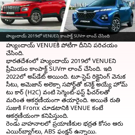
ఈ వార్తాకథనం ఏంటి
మారుతి సుజుకి
ఇటీవల ముగిసిన ఆటో ఎక్స్‌పో 2023లో
సరికొత్త SUV Fronxను విడుదల చేసింది. ఈ సంస్థ
హ్యుందాయ్ 2019లో VENUEని కాంపాక్ట్ SUVగా లాంచ్ చేసింది
భారతదేశంలో కాంపాక్ట్ SUV కేటగిరీలో ఫీచర్-లోడెడ్
హ్యుందాయ్ VENUEకి పోటీగా దీనిని పరిచయం
చేసింది.
భారతదేశంలో హ్యుందాయ్ 2019లో VENUEని
ప్రీమియం కాంపాక్ట్ SUVగా లాంచ్ చేసింది. ఇది
2022లో అప్‌డేట్‌ అయింది. టూ-స్టెప్ రిక్లైనింగ్ వెనుక
సీటు, అమెజాన్ అలెక్సా సపోర్ట్‌తో కనెక్ట్ అయ్యే హోమ్
టు కార్ (H2C) వంటి సెగ్మెంట్-ఫస్ట్ ఫీచర్‌లతో
మరింత ఆకర్షణీయంగా తయారైంది. అయితే మారుతి
సుజుకి Fronx చూడటానికి VENUE కంటే
ఆకర్షణీయంగా కనిపిస్తుంది.
రెండు వాహనాలలో ప్రయాణీకుల భద్రత కోసం ఆరు