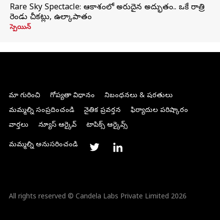
Rare Sky Spectacle: ఆకాశంలో అరుదైన అద్భుతం.. ఒకే రాత్రి
రెండు చీకట్లు, ఉల్కాపాతం
స్పెయిన్
మా గురించి
గోప్యతా విధానం
నిబంధనలు & షరతులు
మమ్మల్ని సంప్రదించండి
నైతిక ప్రవర్తన
ఫిర్యాదుల పరిష్కారం
వార్తలు
న్యూస్ ఆర్కైవ్
టాపిక్స్ ఆర్కైవ్స్
మమ్మల్ని అనుసరించండి
All rights reserved © Candela Labs Private Limited 2026