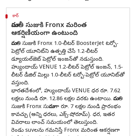
కార్
మారుతీ సుజుకి Fronx మరింత
ఆకర్షిణీయంగా ఉంటుంది
మారుతి సుజుకి Fronx 1.0-లీటర్ BoosterJet టర్బో-
పెట్రోల్ యూనిట్‌ని ఉత్పత్తి చేసే 1.2-లీటర్
డ్యూయల్‌జెట్ పెట్రోల్ ఇంజన్‌తో నడుస్తుంది.
హ్యుందాయ్ VENUE 1.2-లీటర్ పెట్రోల్ ఇంజన్, 1.5-
లీటర్ డీజిల్ మిల్లు 1.0-లీటర్ టర్బో-పెట్రోల్ యూనిట్‌తో
వస్తుంది.
భారతదేశంలో, హ్యుందాయ్ VENUE ధర రూ. 7.62
లక్షలు నుండి రూ. 12.86 లక్షల వరకు ఉంటాయి. మారుతి
సుజుకి Fronx సుమారుగా రూ. 7 లక్షల నుండి ప్రారంభం
కావచ్చు (అన్ని ధరలు, ఎక్స్-షోరూమ్). ధర, ఇతర
వివరాలు లాంచ్ సమయంలో తెలుస్తుంది.
రెండు suvలను గమనిస్తే Fronx మరింత ఆకర్షణగా