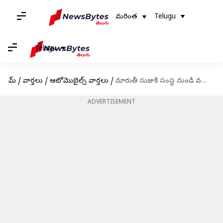
మరింత
Telugu
Telugu
హోమ్
/
వార్తలు
/
ఆటోమొబైల్స్ వార్తలు
/
మారుతీ సుజుకి సంస్థ నుండి వస్తున్న NEXA సిరీస్ లో మరో SUV
ADVERTISEMENT