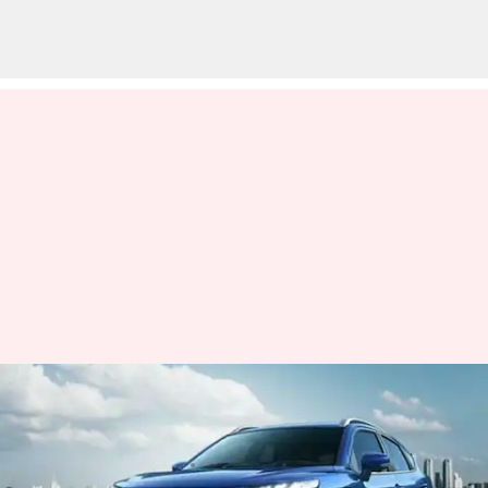
మారుతీ సుజుకి సంస్థ నుండి వస్తున్న
NEXA సిరీస్ లో మరో SUV
వ్రాసిన వారు
Jan 12, 2023
05:22 pm
Nishkala Sathivada