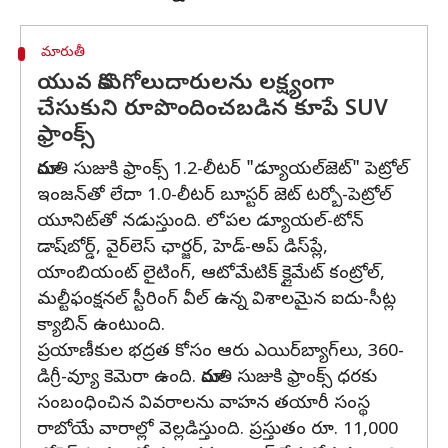
మారుతీ
యువ కొనుగోలుదారులను లక్ష్యంగా
చేసుకుని రూపొందించబడిన కూపే SUV
ఫ్రాంక్స్‌
మారుతి సుజుకి ఫ్రాంక్స్ 1.2-లీటర్ "డ్యూయల్‌జెట్" పెట్రోల్
ఇంజన్‌తో లేదా 1.0-లీటర్ బూస్టర్ జెట్ టర్బో-పెట్రోల్
యూనిట్‌తో నడుస్తుంది. లోపల డ్యూయల్-టోన్
డాష్‌బోర్డ్, వైర్‌లెస్ ఛార్జర్, హెడ్-అప్ డిస్‌ప్లే,
యాంబియంట్ లైటింగ్, ఆటోమేటిక్ క్లైమేట్ కంట్రోల్,
మల్టీఫంక్షనల్ స్టీరింగ్ వీల్‌ ఉన్న విశాలమైన ఐదు-సీట్ల
క్యాబిన్‌ ఉంటుంది.
ప్రయాణీకుల భద్రత కోసం ఆరు ఎయిర్‌బ్యాగ్‌లు, 360-
డిగ్రీ-వ్యూ కెమెరా ఉంది. మారుతి సుజుకి ఫ్రాంక్స్ ధరకు
సంబంధించిన వివరాలను వాహన తయారీ సంస్థ
రాబోయే వారాల్లో వెల్లడిస్తుంది. ప్రస్తుతం రూ. 11,000