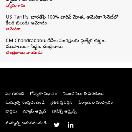
వ్యోమగామి అనిల్‌ మేనన్
వ్యోమగామి
US Tariffs: భారత్‌పై 100% టారిఫ్‌ మోత.. అమెరికా సెనెట్‌లో
కీలక బిల్లుకు ఆమోదం
అమెరికా
CM Chandrababu: బీసీల సంరక్షణకు ప్రత్యేక చట్టం..
ముసాయిదా సిద్ధం: చంద్రబాబు
చంద్రబాబు నాయుడు
మా గురించి
గోప్యతా విధానం
నిబంధనలు & షరతులు
మమ్మల్ని సంప్రదించండి
నైతిక ప్రవర్తన
ఫిర్యాదుల పరిష్కారం
వార్తలు
న్యూస్ ఆర్కైవ్
టాపిక్స్ ఆర్కైవ్స్
మమ్మల్ని అనుసరించండి