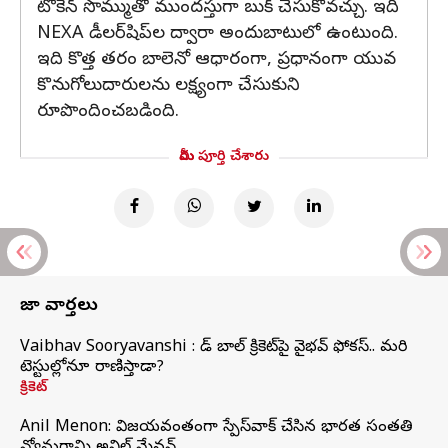
టోకెన్‌ సొమ్ముతో ముందస్తుగా బుక్ చేసుకోవచ్చు. ఇది
NEXA డీలర్‌షిప్‌ల ద్వారా అందుబాటులో ఉంటుంది.
ఇది కొత్త తరం బాలెనో ఆధారంగా, ప్రధానంగా యువ
కొనుగోలుదారులను లక్ష్యంగా చేసుకుని
రూపొందించబడింది.
మీరు పూర్తి చేశారు
తాజా వార్తలు
Vaibhav Sooryavanshi : రెడ్ బాల్ క్రికెట్‌పై వైభవ్ ఫోకస్.. మరి
టెస్టుల్లోనూ రాణిస్తాడా?
క్రికెట్
Anil Menon: విజయవంతంగా స్పేస్‌వాక్‌ చేసిన భారత సంతతి