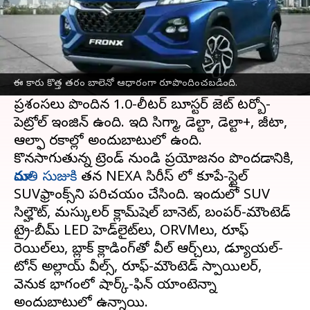
ఈ వార్తాకథనం ఏంటి
మారుతి సుజుకి
ఆటో ఎక్స్‌పో 2023
లో సరికొత్త కూపే
SUV ఫ్రాంక్స్‌ను విడుదల చేసింది. ఇందులో బాలెనో
ఈ కారు కొత్త తరం బాలెనో ఆధారంగా రూపొందించబడింది.
RS మోడల్‌లో చివరిగా కనిపించిన అత్యంత
ప్రశంసలు పొందిన 1.0-లీటర్ బూస్టర్ జెట్ టర్బో-
పెట్రోల్ ఇంజిన్‌ ఉంది. ఇది సిగ్మా, డెల్టా, డెల్టా+, జీటా,
ఆల్ఫా రకాల్లో అందుబాటులో ఉంది.
కొనసాగుతున్న ట్రెండ్ నుండి ప్రయోజనం పొందడానికి,
మారుతి సుజుకి
తన NEXA సిరీస్ లో కూపే-స్టైల్
SUVఫ్రాంక్స్‌ని పరిచయం చేసింది. ఇందులో SUV
సిల్హౌట్‌, మస్కులర్ క్లామ్‌షెల్ బానెట్, బంపర్-మౌంటెడ్
ట్రై-బీమ్ LED హెడ్‌లైట్‌లు, ORVMలు, రూఫ్
రెయిల్‌లు, బ్లాక్ క్లాడింగ్‌తో వీల్ ఆర్చ్‌లు, డ్యూయల్-
టోన్ అల్లాయ్ వీల్స్, రూఫ్-మౌంటెడ్ స్పాయిలర్,
వెనుక భాగంలో షార్క్-ఫిన్ యాంటెన్నా