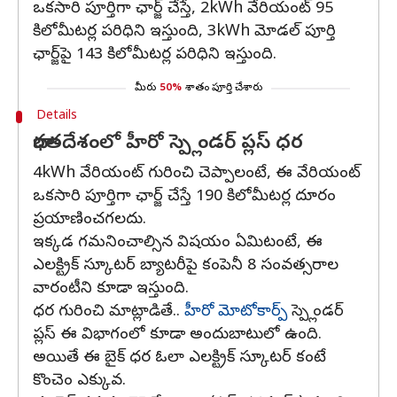
ఒకసారి పూర్తిగా ఛార్జ్ చేస్తే, 2kWh వేరియంట్ 95
కిలోమీటర్ల పరిధిని ఇస్తుంది, 3kWh మోడల్ పూర్తి
ఛార్జ్‌పై 143 కిలోమీటర్ల పరిధిని ఇస్తుంది.
మీరు
50%
శాతం పూర్తి చేశారు
Details
భారతదేశంలో హీరో స్ప్లెండర్ ప్లస్ ధర
4kWh వేరియంట్ గురించి చెప్పాలంటే, ఈ వేరియంట్
ఒకసారి పూర్తిగా ఛార్జ్ చేస్తే 190 కిలోమీటర్ల దూరం
ప్రయాణించగలదు.
ఇక్కడ గమనించాల్సిన విషయం ఏమిటంటే, ఈ
ఎలక్ట్రిక్ స్కూటర్ బ్యాటరీపై కంపెనీ 8 సంవత్సరాల
వారంటీని కూడా ఇస్తుంది.
ధర గురించి మాట్లాడితే..
హీరో మోటోకార్ప్
స్ప్లెండర్
ప్లస్ ఈ విభాగంలో కూడా అందుబాటులో ఉంది.
అయితే ఈ బైక్ ధర ఓలా ఎలక్ట్రిక్ స్కూటర్ కంటే
కొంచెం ఎక్కువ.