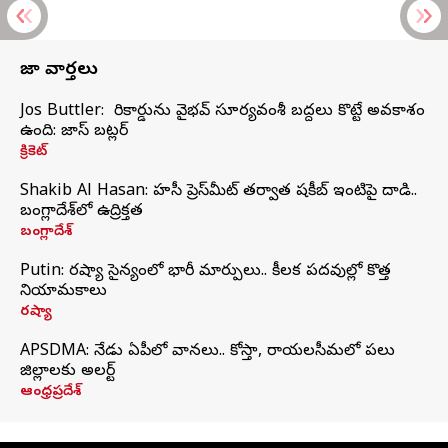
తాజా వార్తలు
Jos Buttler: నా రికార్డును వైభవ్ సూర్యవంశీ బద్దలు కొట్టే అవకాశం
ఉంది: జాస్ బట్లర్
క్రికెట్
Shakib Al Hasan: హసీనా ప్రెస్‌మీట్‌ తర్వాత షకీబ్‌ ఇంటిపై దాడి..
బంగ్లాదేశ్‌లో ఉద్రిక్తత
బంగ్లాదేశ్
Putin: రష్యా సైన్యంలో భారీ మార్పులు.. కీలక పదవుల్లో కొత్త
నియామకాలు
రష్యా
APSDMA: నేడు ఏపీలో వానలు.. కోస్తా, రాయలసీమలో పలు
జిల్లాలకు అలర్ట్
ఆంధ్రప్రదేశ్