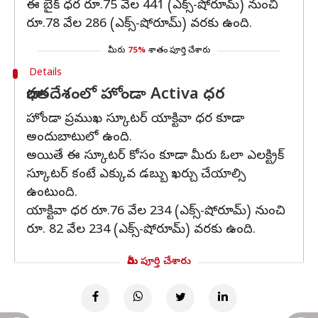
ఈ బైక్ ధర రూ.75 వేల 441 (ఎక్స్-షోరూమ్) నుంచి
రూ.78 వేల 286 (ఎక్స్-షోరూమ్) వరకు ఉంది.
మీరు
75%
శాతం పూర్తి చేశారు
Details
భారతదేశంలో హోండా Activa ధర
హోండా ప్రముఖ స్కూటర్ యాక్టివా ధర కూడా
అందుబాటులో ఉంది.
అయితే ఈ స్కూటర్ కోసం కూడా మీరు ఓలా ఎలక్ట్రిక్
స్కూటర్ కంటే ఎక్కువ డబ్బు ఖర్చు చేయాల్సి
ఉంటుంది.
యాక్టివా ధర రూ.76 వేల 234 (ఎక్స్-షోరూమ్) నుంచి
రూ. 82 వేల 234 (ఎక్స్-షోరూమ్) వరకు ఉంది.
మీరు పూర్తి చేశారు