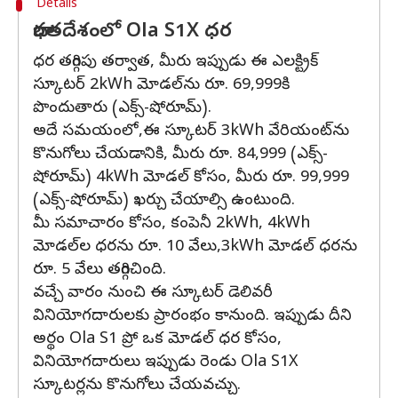
Details
భారతదేశంలో Ola S1X ధర
ధర తగ్గింపు తర్వాత, మీరు ఇప్పుడు ఈ ఎలక్ట్రిక్
స్కూటర్ 2kWh మోడల్‌ను రూ. 69,999కి
పొందుతారు (ఎక్స్-షోరూమ్).
అదే సమయంలో,ఈ స్కూటర్ 3kWh వేరియంట్‌ను
కొనుగోలు చేయడానికి, మీరు రూ. 84,999 (ఎక్స్-
షోరూమ్) 4kWh మోడల్ కోసం, మీరు రూ. 99,999
(ఎక్స్-షోరూమ్) ఖర్చు చేయాల్సి ఉంటుంది.
మీ సమాచారం కోసం, కంపెనీ 2kWh, 4kWh
మోడల్‌ల ధరను రూ. 10 వేలు,3kWh మోడల్ ధరను
రూ. 5 వేలు తగ్గించింది.
వచ్చే వారం నుంచి ఈ స్కూటర్ డెలివరీ
వినియోగదారులకు ప్రారంభం కానుంది. ఇప్పుడు దీని
అర్థం Ola S1 ప్రో ఒక మోడల్ ధర కోసం,
వినియోగదారులు ఇప్పుడు రెండు Ola S1X
స్కూటర్లను కొనుగోలు చేయవచ్చు.