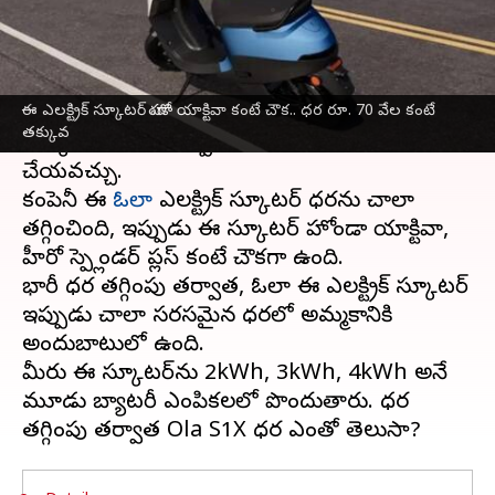
వ్రాసిన వారు
Apr 16, 2024
11:31 am
Sirish Praharaju
ఈ వార్తాకథనం ఏంటి
ఈ ఎలక్ట్రిక్ స్కూటర్ హోండా యాక్టివా కంటే చౌక.. ధర రూ. 70 వేల కంటే
కొత్త ఎలక్ట్రిక్ స్కూటర్ కొనాలనుకుంటున్నారా? కానీ బడ్జెట్
తక్కువ
తక్కువగా ఉంటే ఇప్పుడు మీరు Ola S1X కొనుగోలు
చేయవచ్చు.
కంపెనీ ఈ
ఓలా
ఎలక్ట్రిక్ స్కూటర్ ధరను చాలా
తగ్గించింది, ఇప్పుడు ఈ స్కూటర్ హోండా యాక్టివా,
హీరో స్ప్లెండర్ ప్లస్ కంటే చౌకగా ఉంది.
భారీ ధర తగ్గింపు తర్వాత, ఓలా ఈ ఎలక్ట్రిక్ స్కూటర్
ఇప్పుడు చాలా సరసమైన ధరలో అమ్మకానికి
అందుబాటులో ఉంది.
మీరు ఈ స్కూటర్‌ను 2kWh, 3kWh, 4kWh అనే
మూడు బ్యాటరీ ఎంపికలలో పొందుతారు. ధర