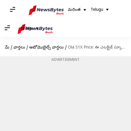
మరింత
Telugu
Telugu
హోమ్
/
వార్తలు
/
ఆటోమొబైల్స్ వార్తలు
/
Ola S1X Price: ఈ ఎలక్ట్రిక్ స్కూటర్ హోండా యాక్టివా కంటే చౌక.. ధర రూ. 70 వేల కంటే తక్కువ
ADVERTISEMENT