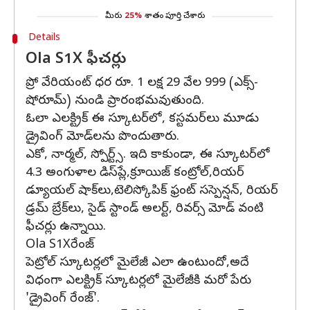
మీరు
25%
శాతం పూర్తి చేశారు
Details
Ola S1X ఫీచర్లు
ప్రో వేరియంట్ ధర రూ. 1 లక్ష 29 వేల 999 (ఎక్స్-
షోరూమ్) నుండి ప్రారంభమవుతుంది.
ఓలా ఎలక్ట్రిక్ ఈ స్కూటర్‌లో, కస్టమర్‌లు మూడు
డ్రైవింగ్ మోడ్‌లను పొందుతారు.
ఎకో, నార్మల్, స్పోర్ట్స్. ఇది కాకుండా, ఈ స్కూటర్‌లో
4.3 అంగుళాల డిస్‌ప్లే,క్రూయిజ్ కంట్రోల్,రియర్
డ్యూయల్ షాక్‌లు,టెలిస్కోపిక్ ఫ్రంట్ సస్పెన్షన్, రియర్
డ్రమ్ బ్రేక్‌లు, సైడ్ స్టాండ్ అలర్ట్, రివర్స్ మోడ్ వంటి
ఫీచర్లు ఉన్నాయి.
Ola S1Xరేంజ్
పెట్రోల్ స్కూటర్లలో మైలేజీ ఎలా ఉంటుందో,అదే
విధంగా ఎలక్ట్రిక్ స్కూటర్లలో మైలేజీకి మరో పేరు
'డ్రైవింగ్ రేంజ్'.