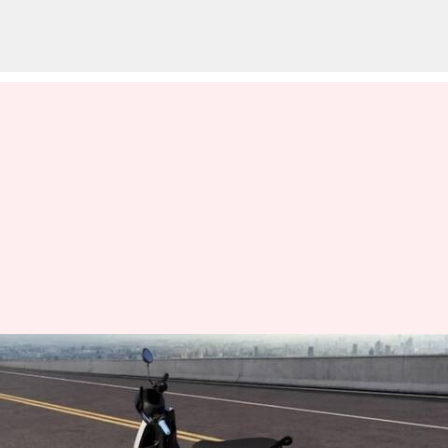
Ola S1X Price: ఈ ఎలక్ట్రిక్ స్కూటర్
హోండా యాక్టివా కంటే చౌక.. ధర రూ.
70 వేల కంటే తక్కువ