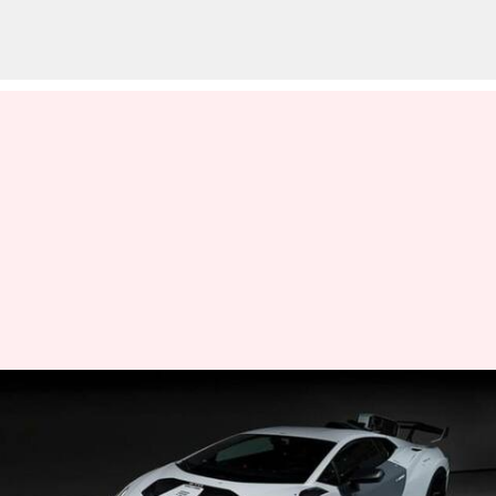
సూపర్ కార్ గా మార్కెట్లో
అడుగుపెట్టనున్న Lamborghini
Huracan STO Time