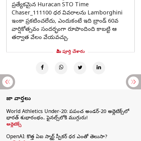
ప్రత్యేకమైన Huracan STO Time
Chaser_111100 ధర వివరాలను Lamborghini
ఇంకా ప్రకటించలేదు, ఎందుకంటే ఇది బ్రాండ్ 60వ
వార్షికోత్సవం సందర్భంగా రూపొందింది కాబట్టి ఆ
తర్వాత వేలం వేయవచ్చు.
మీరు పూర్తి చేశారు
తాజా వార్తలు
World Athletics Under-20: ప్రపంచ అండర్-20 అథ్లెటిక్స్‌లో
భారత్‌ శుభారంభం.. ఫైనల్స్‌లోకి ముగ్గురు!
అథ్లెటిక్స్
OpenAI: కొత్త ఏఐ స్మార్ట్ స్పీకర్ ధర ఎంతో తెలుసా?