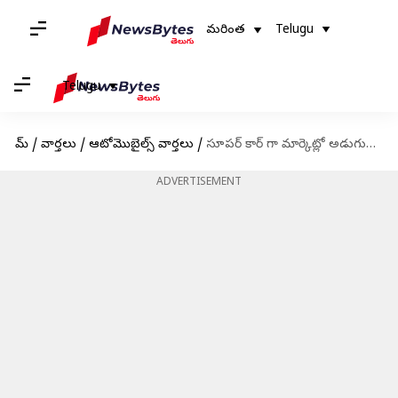
మరింత
Telugu
Telugu
హోమ్
/
వార్తలు
/
ఆటోమొబైల్స్ వార్తలు
/
సూపర్ కార్ గా మార్కెట్లో అడుగుపెట్టనున్న Lamborghini Huracan STO Time Chaser_111100
ADVERTISEMENT