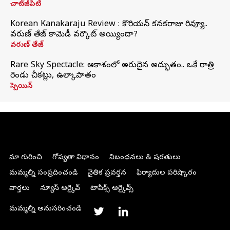
చాట్‌జీపీటీ
Korean Kanakaraju Review : కొరియన్ కనకరాజు రివ్యూ..
వరుణ్ తేజ్ కామెడీ వర్కౌట్ అయ్యిందా?
వరుణ్ తేజ్
Rare Sky Spectacle: ఆకాశంలో అరుదైన అద్భుతం.. ఒకే రాత్రి
రెండు చీకట్లు, ఉల్కాపాతం
స్పెయిన్
మా గురించి
గోప్యతా విధానం
నిబంధనలు & షరతులు
మమ్మల్ని సంప్రదించండి
నైతిక ప్రవర్తన
ఫిర్యాదుల పరిష్కారం
వార్తలు
న్యూస్ ఆర్కైవ్
టాపిక్స్ ఆర్కైవ్స్
మమ్మల్ని అనుసరించండి