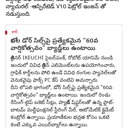
న్యాచురల్ -ఆస్పిరేటెడ్ V10 పెట్రోల్ ఇంజన్‌ తో
కార్
లోపల డోర్ సిల్స్‌పై ప్రత్యేకమైన "60వ
వార్షికోత్సవం" బ్యాడ్జ్‌లు ఉంటాయి
డిజైనర్ IKEUCHI సైబర్‌పంక్, రోబోట్ యానిమే నుండి
ఇందులో వివిధ డిజైన్ ఎలిమెంట్‌లను ఉపయోగించారు,
గ్రాఫిక్ కార్డ్‌లను పోలి ఉండే వివిధ రంగుల ప్యానెల్‌లతో
వెనుకవైపు ఫాక్స్ PC కేస్ వంటివి అమర్చారు.
దీని లోపలి భాగంలో, డోర్ సిల్స్‌పై ప్రత్యేకమైన "60వ
వార్షికోత్సవం" బ్యాడ్జ్‌లు ఉంటాయి. ఇందులో రెండు
రేసింగ్-టైప్ బకెట్ సీట్లు, ప్యాడిల్ షిఫ్టర్‌లతో ఉన్న ఫ్లాట్-
బాటమ్ మల్టీఫంక్షనల్ స్టీరింగ్ వీల్, ఆటోమేటిక్ క్లైమేట్
కంట్రోల్ ఉన్నాయి. ప్రయాణీకుల భద్రత కోసం ఒకటి
కంటే ఎక్కువ ఎయిర్‌బ్యాగ్‌లు ఉన్నాయి.