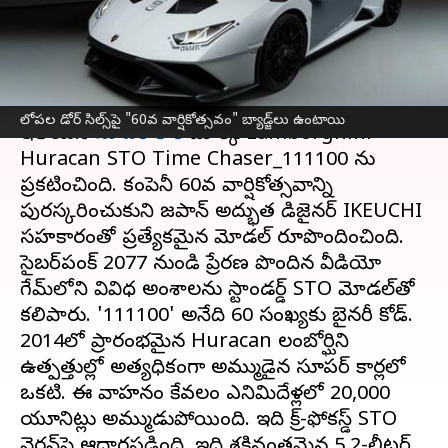
Chaser_111100
వ్రాసిన వారు
Feb 22, 2023
03:19 pm
Nishkala Sathivada
ఈ వార్తాకథనం ఏంటి
లోపల డోర్ సిల్స్‌పై "60వ వార్షికోత్సవం" బ్యాడ్జ్‌లు ఉంటాయి
ఇటాలియన్
సూపర్ కార్
మార్క్ Lamborghini
Huracan STO Time Chaser_111100 ను
ప్రకటించింది. కంపెనీ 60వ వార్షికోత్సవాన్ని
పురస్కరించుకుని జపాన్ అద్భుత డిజైనర్ IKEUCHI
సహకారంతో ప్రత్యేకమైన మోడల్ రూపొందించింది.
సైబర్‌పంక్ 2077 నుండి ప్రేరణ పొందిన వీడియో
గేమ్‌లోని వివిధ అంశాలను స్టాండర్డ్ STO మోడల్‌తో
కలిపారు. '111100' అనేది 60 సంఖ్యకు బైనరీ కోడ్.
2014లో ప్రారంభమైన Huracan లంబోర్ఘిని
ఉత్పత్తుల్లో అత్యధికంగా అమ్ముడైన సూపర్ కార్లలో
ఒకటి. ఈ వాహనం కేవలం ఎనిమిదేళ్లలో 20,000
యూనిట్లు అమ్ముడుపోయింది. ఇది ట్రాక్-ఫోకస్డ్ STO
వెర్షన్‌పై ఆధారపడింది, ఇది శక్తివంతమైన 5.2-లీటర్,