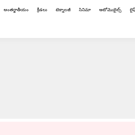
అంతర్జాతీయం
క్రీడలు
టెక్నాలజీ
సినిమా
ఆటోమొబైల్స్
లైఫ్
టార్‌సైకిళ్ల ప్రదర్శన
ADVERTISEMENT