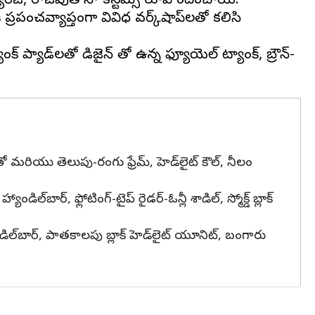
యారేజ్, రాజ్‌పుతానా కస్టమ్స్ రూపొందించాయి.
ప్రపంచవ్యాప్తంగా వివిధ వర్క్‌షాప్‌లతో కలిసి
 ప్యాడ్‌లతో డిజైన్ తో ఉన్న ఫ్యూయెల్ ట్యాంక్, బ్రౌన్-
్‌తో మరియు తెలుపు-రంగు ఫ్రేమ్, హెడ్‌లైట్ కౌల్, నీలం
ల్‌బార్, ఫ్లోటింగ్-టైప్ రైడర్-ఓన్లీ శాడిల్, స్మోక్డ్ బ్లాక్
యాండిల్‌బార్, పాతకాలపు బ్లాక్ హెడ్‌లైట్ యూనిట్, బంగారు