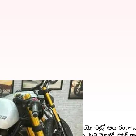
కిళ్ల ప్రదర్శన
ో ఒకటైన
TVS మోటార్
కంపెనీ తన నియో-రెట్రో ఆధారంగా నాల