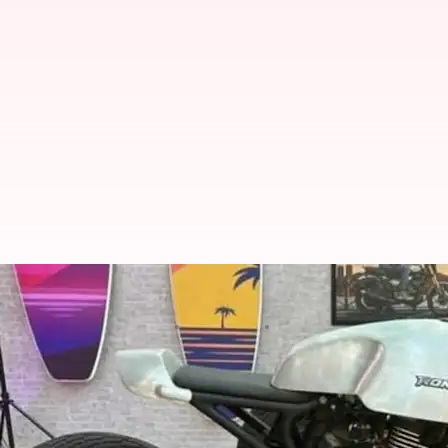
TVS MotoSoul 2023లో రోనిన్ మోటార్‌సై
వ్రాసిన వారు
Mar 04, 2023
08:21 pm
Nishkala Sathivada
ఈ వార్తాకథనం ఏంటి
భారతదేశంలో అత్యంత ప్రజాదరణ పొందిన బైక్‌మేకర్‌లల