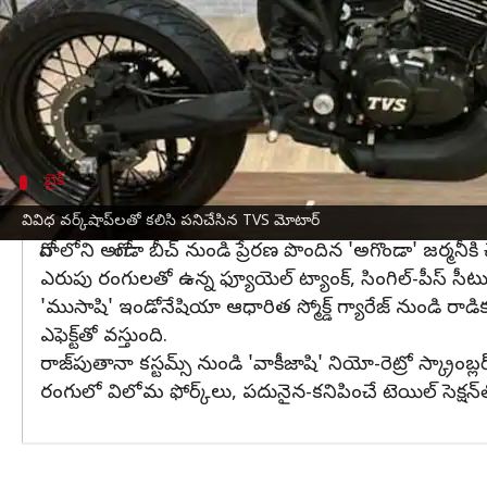
గోవాలో జరిగిన TVS MotoSoul 2023 ఈవెంట్ లో ప్రదర్శిం
TVS మోటార్ కంపెనీ తమ డిజైనింగ్ నైపుణ్యాన్ని ప్రదర్శి
పనిచేసింది.
'రోనిన్ SCR' ను TVS మోటార్ కంపెనీకి చెందిన ఫ్యాక్టరీ
బైక్
జర్మనీకి చెందిన జెవిబి మోటోకు వచ్చిన ఆలో
వివిధ వర్క్‌షాప్‌లతో కలిసి పనిచేసిన TVS మోటార్
గోవాలోని అగోండా బీచ్ నుండి ప్రేరణ పొందిన 'అగొండా' జర్మనీక
ఎరుపు రంగులతో ఉన్న ఫ్యూయెల్ ట్యాంక్, సింగిల్-పీస్ సీటు
'ముసాషి' ఇండోనేషియా ఆధారిత స్మోక్డ్ గ్యారేజ్ నుండి రాడికల్-లు
ఎఫెక్ట్‌తో వస్తుంది.
రాజ్‌పుతానా కస్టమ్స్ నుండి 'వాకీజాషి' నియో-రెట్రో స్క్రాం
రంగులో విలోమ ఫోర్క్‌లు, పదునైన-కనిపించే టెయిల్ సెక్షన్‌తో