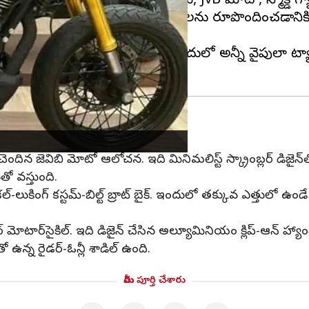
చింది. బైక్‌లను TVS డిజైన్ టీమ్, JvB మోటో, స్మోక్డ్ గ్
ంచేందుకు ఈ నాలుగు ప్రత్యేక వెర్షన్‌లను రూపొందించడానికి 
 డిజైన్ బృందం రూపొందించింది. ఇందులో అన్నీ వైపులా ట్యాంక్
చన అగొండాగా రూపొందింది
ి చెందిన జెవిబి మోటో ఆలోచన. ఇది మినిమలిస్ట్ స్క్రాంబ్లర్ డిజైన
తో వస్తుంది.
కింగ్ కస్టమ్-బిల్ట్ బ్రాట్ బైక్. ఇందులో తక్కువ ఎత్తులో ఉండే హ్యాండి
బ్లర్ మోటార్‌సైకిల్. ఇది డిజైన్ చేసిన అల్యూమినియం క్లిప్-ఆన్ హ్
 ఉన్న రైడర్-ఓన్లీ శాడిల్‌ ఉంది.
మీరు పూర్తి చేశారు