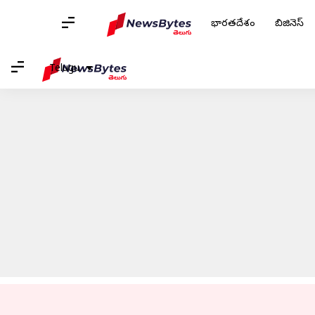
భారతదేశం
బిజినెస్
హోమ్
/
వార్తలు
/
ఆటోమొబైల్స్ వార్తలు
/
TVS MotoSoul 2023లో రోనిన్ మో
Telugu