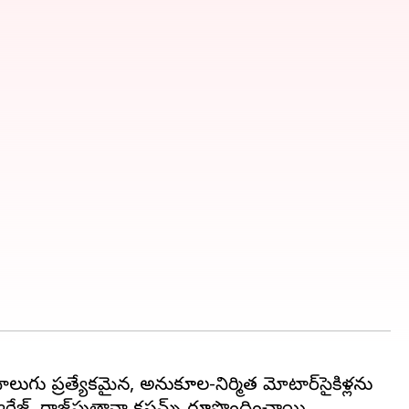
ుగు ప్రత్యేకమైన, అనుకూల-నిర్మిత మోటార్‌సైకిళ్లను