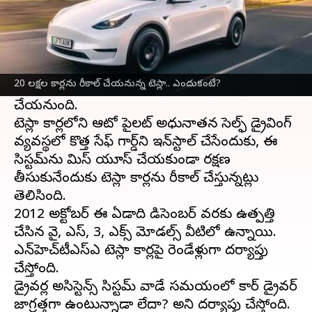
ఈ వార్తాకథనం ఏంటి
ప్రముఖ ఎలక్ట్రిక్ కార్ల మేకర్,
ఎలాన్ మస్క్‌
కి చెందిన
టెస్లా
(Tesla) సంచలన నిర్ణయం తీసుకుంది.
20 లక్షల కార్లను రీకాల్ చేయనున్న టెస్లా.. ఎందుకంటే?
అమెరికా విక్రయించిన దాదాపు 20 లక్షల కార్లను రీకాల్
చేయనుంది.
టెస్లా కార్లలోని ఆటో పైలట్ అధునాతన సెల్ఫ్ డ్రైవింగ్
వ్యవస్థలో కొత్త సేఫ్ గార్డ్‌ని ఇన్‌స్టాల్ చేసేందుకు, ఈ
సిస్టమ్‌ను మిస్ యూస్ చేయకుండా రక్షణ
తీసుకునేందుకు టెస్లా కార్లను రీకాల్ చేస్తున్నట్లు
తెలిసింది.
2012 అక్టోబర్ ఈ ఏడాది డిసెంబర్ వరకు ఉత్పత్తి
చేసిన వై, ఎస్, 3, ఎక్స్ మోడల్స్ వీటిలో ఉన్నాయి.
ఎన్‌హెచ్‌టీఎస్ఎ టెస్లా కార్లపై రెండేళ్లుగా దర్యాప్తు
చేస్తోంది.
డ్రైవర్ల అసిస్టెన్స్ సిస్టమ్ వాడే సమయంలో కార్ డ్రైవర్