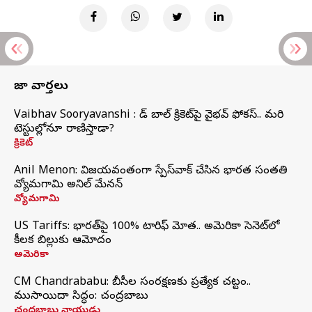
తాజా వార్తలు
Vaibhav Sooryavanshi : రెడ్ బాల్ క్రికెట్‌పై వైభవ్ ఫోకస్.. మరి
టెస్టుల్లోనూ రాణిస్తాడా?
క్రికెట్
Anil Menon: విజయవంతంగా స్పేస్‌వాక్‌ చేసిన భారత సంతతి
వ్యోమగామి అనిల్‌ మేనన్
వ్యోమగామి
US Tariffs: భారత్‌పై 100% టారిఫ్‌ మోత.. అమెరికా సెనెట్‌లో
కీలక బిల్లుకు ఆమోదం
అమెరికా
CM Chandrababu: బీసీల సంరక్షణకు ప్రత్యేక చట్టం..
ముసాయిదా సిద్ధం: చంద్రబాబు
చంద్రబాబు నాయుడు