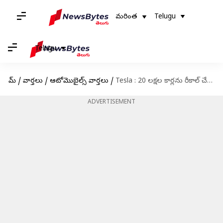
మరింత
Telugu
Telugu
హోమ్
/
వార్తలు
/
ఆటోమొబైల్స్ వార్తలు
/
Tesla : 20 లక్షల కార్లను రీకాల్ చేయనున్న టెస్లా.. ఎందుకంటే?
ADVERTISEMENT