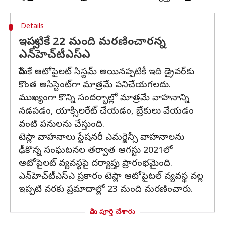
Details
ఇప్పటికే 22 మంది మరణించారన్న
ఎన్‌హెచ్‌టీఎస్ఎ
పేరుకే ఆటోపైలట్ సిస్టమ్ అయినప్పటికీ ఇది డ్రైవర్‌కు
కొంత అసిస్టెంట్‌గా మాత్రమే పనిచేయగలదు.
ముఖ్యంగా కొన్ని సందర్భాల్లో మాత్రమే వాహనాన్ని
నడపడం, యాక్సిలరేట్ చేయడం, బ్రేకులు వేయడం
వంటి పనులను చేస్తుంది.
టెస్లా వాహనాలు స్టేషనరీ ఎమర్జెన్సీ వాహనాలను
ఢీకొన్న సంఘటనల తర్వాత ఆగస్టు 2021లో
ఆటోపైలట్ వ్యవస్థపై దర్యాప్తు ప్రారంభమైంది.
ఎన్‌హెచ్‌టీఎస్ఎ ప్రకారం టెస్లా ఆటోపైటల్ వ్యవస్థ వల్ల
ఇప్పటి వరకు ప్రమాదాల్లో 23 మంది మరణించారు.
మీరు పూర్తి చేశారు