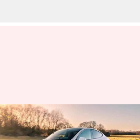
Tesla : 20 లక్షల కార్లను రీకాల్
చేయనున్న టెస్లా.. ఎందుకంటే?
వ్రాసిన వారు
Dec 14, 2023
10:38 am
Jayachandra Akuri