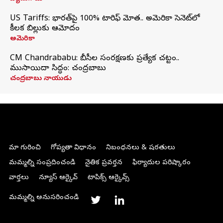
US Tariffs: భారత్‌పై 100% టారిఫ్‌ మోత.. అమెరికా సెనెట్‌లో
కీలక బిల్లుకు ఆమోదం
అమెరికా
CM Chandrababu: బీసీల సంరక్షణకు ప్రత్యేక చట్టం..
ముసాయిదా సిద్ధం: చంద్రబాబు
చంద్రబాబు నాయుడు
మా గురించి
గోప్యతా విధానం
నిబంధనలు & షరతులు
మమ్మల్ని సంప్రదించండి
నైతిక ప్రవర్తన
ఫిర్యాదుల పరిష్కారం
వార్తలు
న్యూస్ ఆర్కైవ్
టాపిక్స్ ఆర్కైవ్స్
మమ్మల్ని అనుసరించండి