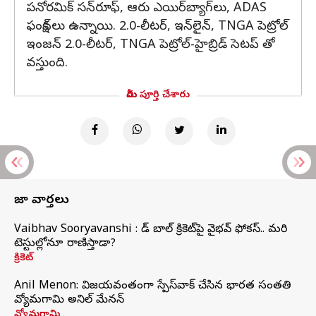
పనోరమిక్ సన్‌రూఫ్, ఆరు ఎయిర్‌బ్యాగ్‌లు, ADAS
ఫంక్షన్‌లు ఉన్నాయి. 2.0-లీటర్, ఇన్‌లైన్, TNGA పెట్రోల్
ఇంజన్ 2.0-లీటర్, TNGA పెట్రోల్-హైబ్రిడ్ సెటప్ తో
వస్తుంది.
మీరు పూర్తి చేశారు
తాజా వార్తలు
Vaibhav Sooryavanshi : రెడ్ బాల్ క్రికెట్‌పై వైభవ్ ఫోకస్.. మరి
టెస్టుల్లోనూ రాణిస్తాడా?
క్రికెట్
Anil Menon: విజయవంతంగా స్పేస్‌వాక్‌ చేసిన భారత సంతతి
వ్యోమగామి అనిల్‌ మేనన్
వ్యోమగామి