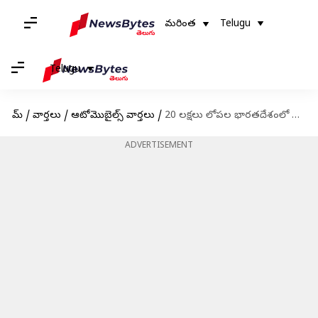
మరింత
Telugu
Telugu
హోమ్
/
వార్తలు
/
ఆటోమొబైల్స్ వార్తలు
/
20 లక్షలు లోపల భారతదేశంలో అందుబాటులో ఉన్న టాప్ 5 MPVలు
ADVERTISEMENT