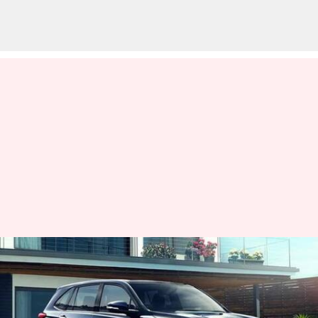
20 లక్షలు లోపల భారతదేశంలో
అందుబాటులో ఉన్న టాప్ 5
MPVలు