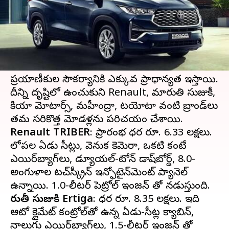
వ్రాసిన వారు
Feb 14, 2023
03:36 pm
Nishkala Sathivada
ఈ వార్తాకథనం ఏంటి
భారతదేశంలో
MPV
డిమాండ్ పెరుగుతోంది. ఈ
వాహనాలు SUV లాగానే విశాలంగా ఉంటాయి.
ప్రయాణీకుల సౌకర్యానికి ఎక్కువ ప్రాధాన్యత ఇస్తాయి.
దీన్ని దృష్టిలో ఉంచుకుని Renault, మారుతి సుజుకీ,
కియా మోటార్స్, మహీంద్రా, టయోటా వంటి బ్రాండ్‌లు
Renault TRIBER
: ప్రారంభ ధర రూ. 6.33 లక్షలు.
లోపల ఏడు సీట్లు, వెనుక కెమెరా, ఒకటి కంటే
ఎయిర్‌బ్యాగ్‌లు, డ్యూయల్-టోన్ డాష్‌బోర్డ్, 8.0-
అంగుళాల టచ్‌స్క్రీన్ ఇన్ఫోటైన్‌మెంట్ ప్యానెల్
మారుతీ సుజుకి Ertiga
: ధర రూ. 8.35 లక్షలు. ఇది
ఆటో క్లైమేట్ కంట్రోల్‌తో ఉన్న ఏడు-సీట్ల క్యాబిన్,
నాలుగు ఎయిర్‌బ్యాగ్‌లు, 1.5-లీటర్ ఇంజన్ తో