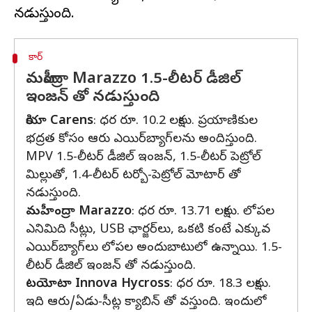
కార్
మహీంద్రా Marazzo 1.5-లీటర్ డీజిల్
ఇంజన్ తో నడుస్తుంది
కియా Carens
: ధర రూ. 10.2 లక్షలు. ప్రయాణికుల
భద్రత కోసం ఆరు ఎయిర్‌బ్యాగ్‌లను అందిస్తుంది.
MPV 1.5-లీటర్ డీజిల్ ఇంజన్, 1.5-లీటర్ పెట్రోల్
మిల్లుతో, 1.4-లీటర్ టర్బో-పెట్రోల్ మోటార్ తో
నడుస్తుంది.
మహీంద్రా Marazzo
: ధర రూ. 13.71 లక్షలు. లోపల
ఎనిమిది సీట్లు, USB ఛార్జర్‌లు, ఒకటి కంటే ఎక్కువ
ఎయిర్‌బ్యాగ్‌లు లోపల అందుబాటులో ఉన్నాయి. 1.5-
లీటర్ డీజిల్ ఇంజన్ తో నడుస్తుంది.
టయోటా Innova Hycross
: ధర రూ. 18.3 లక్షలు.
ఇది ఆరు/ఏడు-సీట్ల క్యాబిన్‌ తో వస్తుంది. ఇందులో