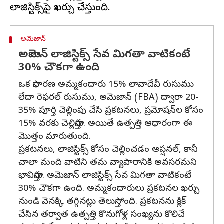
అమెజాన్
అమెజాన్ లాజిస్టిక్స్ సేవ మిగతా వాటికంటే
30% చౌకగా ఉంది
ఒక సాధారణ అమ్మకందారు 15% లావాదేవీ రుసుము
లేదా రెఫరల్ రుసుము, అమెజాన్ (FBA) ద్వారా 20-
35% పూర్తి చెల్లింపు చేసి ప్రకటనలు, ప్రమోషన్‌ల కోసం
15% వరకు చెల్లిస్తారు. అయితే ఉత్పత్తి ఆధారంగా ఈ
మొత్తం మారుతుంది.
ప్రకటనలు, లాజిస్టిక్స్ కోసం చెల్లించడం ఆప్షనల్, కానీ
చాలా మంది వాటిని తమ వ్యాపారానికి అవసరమని
భావిస్తారు. అమెజాన్ లాజిస్టిక్స్ సేవ మిగతా వాటికంటే
30% చౌకగా ఉంది. అమ్మకందారులు ప్రకటనల ఖర్చు
నుండి వెనక్కి తగ్గినట్లు తెలుస్తోంది. ప్రకటనను క్లిక్
చేసిన తర్వాత ఉత్పత్తి కొనుగోళ్ల సంఖ్యను కొలిచే