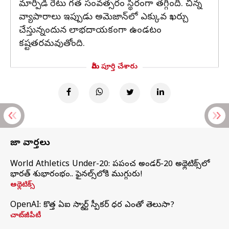
మార్పిడి రేటు గత సంవత్సరం స్థిరంగా తగ్గింది. చిన్న
వ్యాపారాలు ఇప్పుడు అమెజాన్‌లో ఎక్కువ ఖర్చు
చేస్తున్నందున లాభదాయకంగా ఉండటం
కష్టతరమవుతోంది.
మీరు పూర్తి చేశారు
తాజా వార్తలు
World Athletics Under-20: ప్రపంచ అండర్-20 అథ్లెటిక్స్‌లో
భారత్‌ శుభారంభం.. ఫైనల్స్‌లోకి ముగ్గురు!
అథ్లెటిక్స్
OpenAI: కొత్త ఏఐ స్మార్ట్ స్పీకర్ ధర ఎంతో తెలుసా?
చాట్‌జీపీటీ