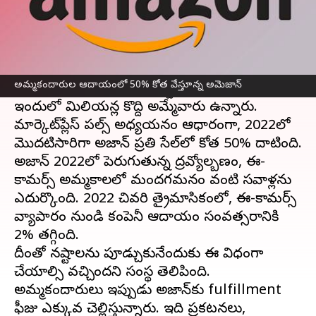
ఈ వార్తాకథనం ఏంటి
అమెజాన్ ఆన్‌లైన్ మార్కెట్‌ప్లేస్ లో అందించే వివిధ
రకాల ఉత్పత్తులు అందించే డిస్కౌంట్‌ల కారణంగా
అమ్మకందారుల ఆదాయంలో 50% కోత వేస్తూన్న అమెజాన్
కొనుగోలుదారులకు చాలా ఇష్టమైన ఈ-కామర్స్ వేదిక.
ఇందులో మిలియన్ల కొద్ది అమ్మేవారు ఉన్నారు.
మార్కెట్‌ప్లేస్ పల్స్ అధ్యయనం ఆధారంగా, 2022లో
మొదటిసారిగా అమెజాన్ ప్రతి సేల్‌లో కోత 50% దాటింది.
అమెజాన్ 2022లో పెరుగుతున్న ద్రవ్యోల్బణం, ఈ-
కామర్స్ అమ్మకాలలో మందగమనం వంటి సవాళ్లను
ఎదుర్కొంది. 2022 చివరి త్రైమాసికంలో, ఈ-కామర్స్
వ్యాపారం నుండి కంపెనీ ఆదాయం సంవత్సరానికి
2% తగ్గింది.
దీంతో నష్టాలను పూడ్చుకునేందుకు ఈ విధంగా
చేయాల్సి వచ్చిందని సంస్థ తెలిపింది.
అమ్మకందారులు ఇప్పుడు అమెజాన్‌కు fulfillment
ఫీజు ఎక్కువ చెల్లిస్తున్నారు. ఇది ప్రకటనలు,