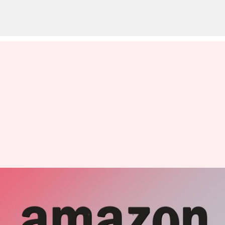
అమ్మకందారుల ఆదాయంలో 50%
కోత వేస్తున్న అమెజాన్
వ్రాసిన వారు
Feb 14, 2023
04:53 pm
Nishkala Sathivada