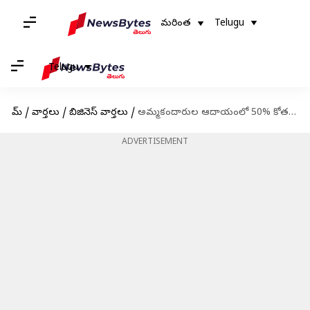
మరింత
Telugu
Telugu
హోమ్
/
వార్తలు
/
బిజినెస్ వార్తలు
/
అమ్మకందారుల ఆదాయంలో 50% కోత వేస్తున్న అమెజాన్
ADVERTISEMENT