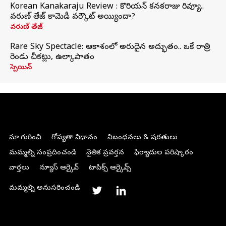
Korean Kanakaraju Review : కొరియన్ కనకరాజు రివ్యూ..
వరుణ్ తేజ్ కామెడీ వర్కౌట్ అయ్యిందా?
వరుణ్ తేజ్
Rare Sky Spectacle: ఆకాశంలో అరుదైన అద్భుతం.. ఒకే రాత్రి
రెండు చీకట్లు, ఉల్కాపాతం
స్పెయిన్
మా గురించి
గోప్యతా విధానం
నిబంధనలు & షరతులు
మమ్మల్ని సంప్రదించండి
నైతిక ప్రవర్తన
ఫిర్యాదుల పరిష్కారం
వార్తలు
న్యూస్ ఆర్కైవ్
టాపిక్స్ ఆర్కైవ్స్
మమ్మల్ని అనుసరించండి