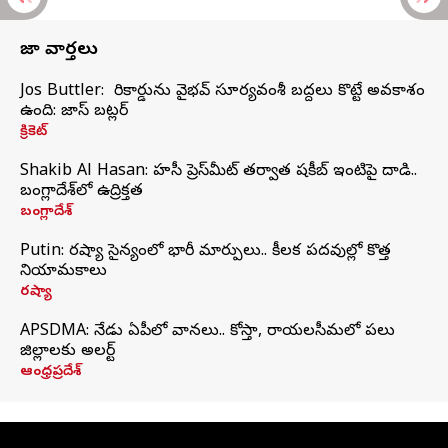
తాజా వార్తలు
Jos Buttler: నా రికార్డును వైభవ్ సూర్యవంశీ బద్దలు కొట్టే అవకాశం
ఉంది: జాస్ బట్లర్
క్రికెట్
Shakib Al Hasan: హసీనా ప్రెస్‌మీట్‌ తర్వాత షకీబ్‌ ఇంటిపై దాడి..
బంగ్లాదేశ్‌లో ఉద్రిక్తత
బంగ్లాదేశ్
Putin: రష్యా సైన్యంలో భారీ మార్పులు.. కీలక పదవుల్లో కొత్త
నియామకాలు
రష్యా
APSDMA: నేడు ఏపీలో వానలు.. కోస్తా, రాయలసీమలో పలు
జిల్లాలకు అలర్ట్
ఆంధ్రప్రదేశ్