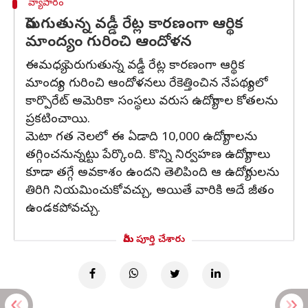
వ్యాపారం
పెరుగుతున్న వడ్డీ రేట్ల కారణంగా ఆర్థిక
మాంద్యం గురించి ఆందోళన
ఈమధ్య పెరుగుతున్న వడ్డీ రేట్ల కారణంగా ఆర్థిక
మాంద్యం గురించి ఆందోళనలు రేకెత్తించిన నేపథ్యంలో
కార్పొరేట్ అమెరికా సంస్థలు వరుస ఉద్యోగాల కోతలను
ప్రకటించాయి.
మెటా గత నెలలో ఈ ఏడాది 10,000 ఉద్యోగాలను
తగ్గించనున్నట్టు పేర్కొంది. కొన్ని నిర్వహణ ఉద్యోగాలు
కూడా తగ్గే అవకాశం ఉందని తెలిపింది ఆ ఉద్యోగులను
తిరిగి నియమించుకోవచ్చు, అయితే వారికి అదే జీతం
ఉండకపోవచ్చు.
మీరు పూర్తి చేశారు