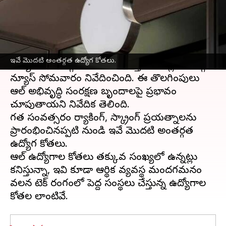
వ్రాసిన వారు
Apr 04, 2023
01:10 pm
Nishkala Sathivada
ఈ వార్తాకథనం ఏంటి
ఆపిల్
తన కార్పొరేట్ రిటైల్ టీమ్‌లలో తక్కువ సంఖ్యలో
ఇవే మొదటి అంతర్గత ఉద్యోగ కోతలు.
ఉద్యోగాలను తగ్గించాలని ఆలోచిస్తుందని బ్లూమ్‌బెర్గ్
న్యూస్ సోమవారం నివేదించింది. ఈ తొలగింపులు
ఆపిల్ అభివృద్ధి సంరక్షణ బృందాలపై ప్రభావం
చూపుతాయని నివేదిక తెలిపింది.
గత సంవత్సరం ర్యాకింగ్, స్క్రాపింగ్ ప్రయత్నాలను
ప్రారంభించినప్పటి నుండి ఇవే మొదటి అంతర్గత
ఉద్యోగ కోతలు.
ఆపిల్ ఉద్యోగాల కోతలు తక్కువ సంఖ్యలో ఉన్నట్లు
కనిపిస్తున్నా, ఇవి కూడా ఆర్థిక వ్యవస్థ మందగమనం
వలన టెక్ రంగంలో పెద్ద సంస్థలు చేస్తున్న ఉద్యోగాల