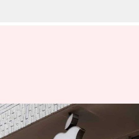
కొన్ని టీమ్‌లలోని చిన్న సంఖ్యలో
ఉద్యోగాలను తగ్గించాలని
ఆలోచిస్తున్న ఆపిల్