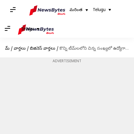
మరింత
Telugu
Telugu
హోమ్
/
వార్తలు
/
బిజినెస్ వార్తలు
/
కొన్ని టీమ్‌లలోని చిన్న సంఖ్యలో ఉద్యోగాలను తగ్గించాలని ఆలోచిస్తున్న ఆపిల్
ADVERTISEMENT