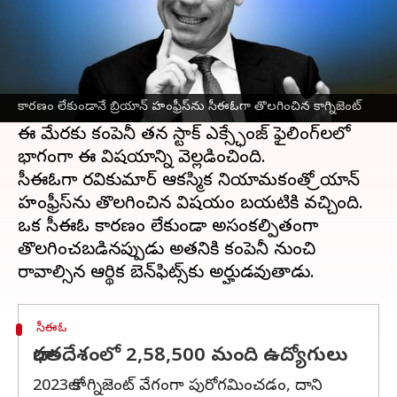
ఈ వార్తాకథనం ఏంటి
బ్రియాన్ హంఫ్రీస్‌ను ఎటువంటి కారణం లేకుండానే
అసంకల్పితంగా
చీఫ్ ఎగ్జిక్యూటివ్ ఆఫీసర్
పదవి
కారణం లేకుండానే బ్రియాన్ హంఫ్రీస్‌ను సీఈఓగా తొలగించిన కాగ్నిజెంట్
నుంచి జనవరిలో కాగ్నిజెంట్ తొలగించింది.
ఈ మేరకు కంపెనీ తన స్టాక్ ఎక్స్ఛేంజ్ ఫైలింగ్‌లలో
భాగంగా ఈ విషయాన్ని వెల్లడించింది.
సీఈఓగా రవికుమార్ ఆకస్మిక నియామకంతో బ్రియాన్
హంఫ్రీస్‌ను తొలగించిన విషయం బయటికి వచ్చింది.
ఒక సీఈఓ కారణం లేకుండా అసంకల్పితంగా
తొలగించబడినప్పుడు అతనికి కంపెనీ నుంచి
సీఈఓ
భారతదేశంలో 2,58,500 మంది ఉద్యోగులు
2023లో కాగ్నిజెంట్ వేగంగా పురోగమించడం, దాని