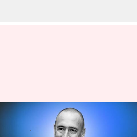
కారణం లేకుండానే బ్రియాన్ హంఫ్రీస్‌ను
సీఈఓగా తొలగించిన కాగ్నిజెంట్
వ్రాసిన వారు
Apr 25, 2023
03:25 pm
Stalin