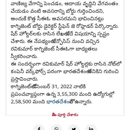
వాణిజ్య వేగాన్ని పెంచడం, ఆదాయ వృద్ధిని వేగవంతం
చేయడం వంటి అవసరాన్ని బోర్డు గుర్తించిందని,
అందుకే కొత్త సీఈఓ అవసరమని భావించినట్లు
కాగ్నిజెంట్ బోర్డు డైరెక్టర్ స్టీఫెన్ జె రోహ్లెడర్‌ పేర్కొన్నారు.
షేర్‌ హోల్డర్‌లకు రాసిన లేఖలో ఇదే విషయాన్ని స్పష్టం
చేశారు. ఈ నేపథ్యంలో ఇన్ఫోసిస్ నుంచి వచ్చిన
రవికుమార్ కాగ్నిజెంట్ సీఈఓగా బాధ్యతలు
స్వీకరించారు.
ఈ సందర్భంగా రవికుమార్ షేర్ హోల్డర్లకు రాసిన నోట్‌లో
కంపెనీ వర్క్‌ఫోర్స్ పరంగా భారతదేశంలో ఉనికిని గురించి
ప్రస్తావించారు.
కాగ్నిజెంట్‌లో డిసెంబర్ 31, 2022 నాటికి
ప్రపంచవ్యాప్తంగా ఉన్న 3,55,300 మంది ఉద్యోగుల్లో
2,58,500 మంది
భారతదేశం
లోనే ఉన్నారు.
మీరు పూర్తి చేశారు