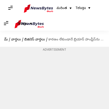
మరింత
Telugu
Telugu
హోమ్
/
వార్తలు
/
బిజినెస్ వార్తలు
/
కారణం లేకుండానే బ్రియాన్ హంఫ్రీస్‌ను సీఈఓగా తొలగించిన కాగ్నిజెంట్
ADVERTISEMENT