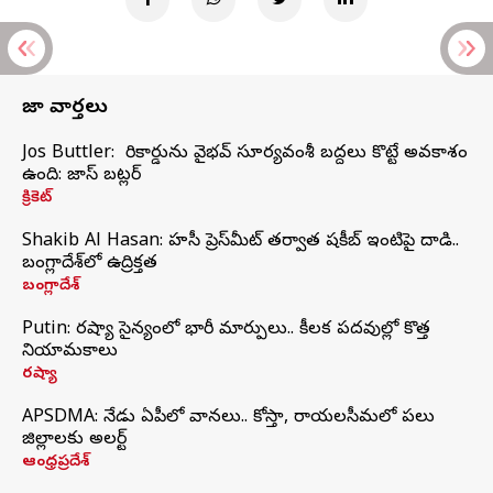
తాజా వార్తలు
Jos Buttler: నా రికార్డును వైభవ్ సూర్యవంశీ బద్దలు కొట్టే అవకాశం
ఉంది: జాస్ బట్లర్
క్రికెట్
Shakib Al Hasan: హసీనా ప్రెస్‌మీట్‌ తర్వాత షకీబ్‌ ఇంటిపై దాడి..
బంగ్లాదేశ్‌లో ఉద్రిక్తత
బంగ్లాదేశ్
Putin: రష్యా సైన్యంలో భారీ మార్పులు.. కీలక పదవుల్లో కొత్త
నియామకాలు
రష్యా
APSDMA: నేడు ఏపీలో వానలు.. కోస్తా, రాయలసీమలో పలు
జిల్లాలకు అలర్ట్
ఆంధ్రప్రదేశ్