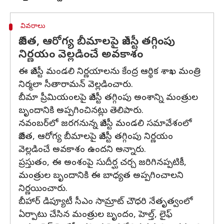
వివరాలు
జీవిత, ఆరోగ్య బీమాలపై జీఎస్టీ తగ్గింపు
నిర్ణయం వెల్లడించే అవకాశం
ఈ జీఎస్టీ మండలి నిర్ణయాలను కేంద్ర ఆర్థిక శాఖ మంత్రి
నిర్మలా సీతారామన్ వెల్లడించారు.
బీమా ప్రీమియంలపై జీఎస్టీ తగ్గింపు అంశాన్ని మంత్రుల
బృందానికి అప్పగించినట్లు తెలిపారు.
నవంబర్‌లో జరగనున్న జీఎస్టీ మండలి సమావేశంలో
జీవిత, ఆరోగ్య బీమాలపై జీఎస్టీ తగ్గింపు నిర్ణయం
వెల్లడించే అవకాశం ఉందని అన్నారు.
ప్రస్తుతం, ఈ అంశంపై సుదీర్ఘ చర్చ జరిగినప్పటికీ,
మంత్రుల బృందానికి ఈ బాధ్యత అప్పగించాలని
నిర్ణయించారు.
బీహార్ డిప్యూటీ సీఎం సామ్రాట్ చౌధరి నేతృత్వంలో
ఏర్పాటు చేసిన మంత్రుల బృందం, హెల్త్, లైఫ్