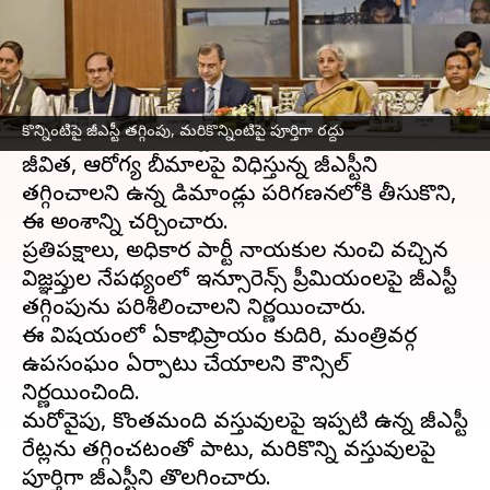
ఈ వార్తాకథనం ఏంటి
కేంద్ర ఆర్థిక శాఖ మంత్రి
నిర్మలా సీతారామన్
ఆధ్వర్యంలో సోమవారం జరిగిన 54వ
జీఎస్టీ
మండలి
కొన్నింటిపై జీఎస్టీ తగ్గింపు, మరికొన్నింటిపై పూర్తిగా రద్దు
సమావేశంలో కీలక నిర్ణయాలు తీసుకున్నారు.
జీవిత, ఆరోగ్య బీమాలపై విధిస్తున్న జీఎస్టీని
తగ్గించాలని ఉన్న డిమాండ్లు పరిగణనలోకి తీసుకొని,
ఈ అంశాన్ని చర్చించారు.
ప్రతిపక్షాలు, అధికార పార్టీ నాయకుల నుంచి వచ్చిన
విజ్ఞప్తుల నేపథ్యంలో ఇన్సూరెన్స్ ప్రీమియంలపై జీఎస్టీ
తగ్గింపును పరిశీలించాలని నిర్ణయించారు.
ఈ విషయంలో ఏకాభిప్రాయం కుదిరి, మంత్రివర్గ
ఉపసంఘం ఏర్పాటు చేయాలని కౌన్సిల్
నిర్ణయించింది.
మరోవైపు, కొంతమంది వస్తువులపై ఇప్పటికే ఉన్న జీఎస్టీ
రేట్లను తగ్గించటంతో పాటు, మరికొన్ని వస్తువులపై