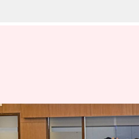
GST Council: కొన్నింటిపై జీఎస్టీ
తగ్గింపు, మరికొన్నింటిపై పూర్తిగా రద్దు
వ్రాసిన వారు
Sep 10, 2024
08:25 am
Sirish Praharaju