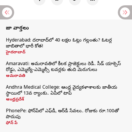
తాజా వార్తలు
Hyderabad: హైదరాబాద్‌లో 40 లక్షల ఓట్లు గల్లంతు? ఓటర్ల
జాబితాలో భారీ కోత!
హైదరాబాద్
Amaravati: అమరావతిలో కీలక ప్రాజెక్టులు రెడీ.. సీడ్‌ యాక్సెస్‌
రోడ్డు, ఎమ్మెల్యే-ఎమ్మెల్సీ టవర్లకు తుది మెరుగులు
అమరావతి
Andhra Medical College: ఆంధ్ర వైద్యకళాశాలకు జాతీయ
స్థాయిలో 13వ ర్యాంకు.. ఏపీలో టాప్
ఆంధ్రప్రదేశ్
PhonePe: ఫోన్‌పేలో ఎఫ్‌డీ, ఆర్‌డీ సేవలు.. రోజుకు రూ.100తో
పొదుపు
ఫోన్‌ పే