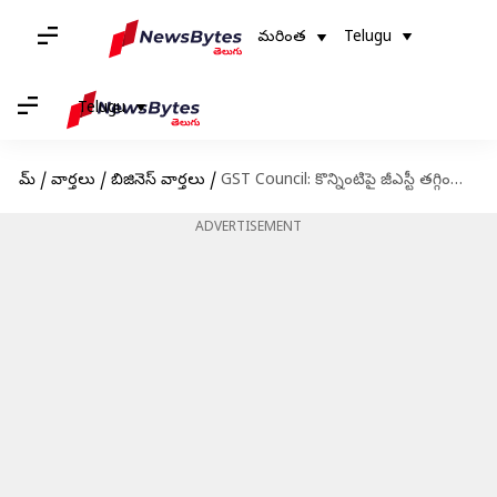
మరింత
Telugu
Telugu
హోమ్
/
వార్తలు
/
బిజినెస్ వార్తలు
/
GST Council: కొన్నింటిపై జీఎస్టీ తగ్గింపు, మరికొన్నింటిపై పూర్తిగా రద్దు
ADVERTISEMENT