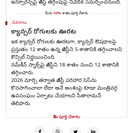
ఇన్సూరెన్స్‌పై జీఎస్టీ తగ్గింపుపై నివేదిక సమర్పించనుంది.
మీరు
50%
శాతం పూర్తి చేశారు
వివరాలు
క్యాన్సర్ రోగులకు ఊరట
ఇక క్యాన్సర్ రోగులకు ఊరటగా, క్యాన్సర్ ఔషధాలపై
ప్రస్తుతం 12 శాతం ఉన్న జీఎస్టీని 5 శాతానికి తగ్గించాలని
కౌన్సిల్ నిర్ణయించింది.
నమ్‌కీన్ స్నాక్స్‌పై జీఎస్టీని 18 శాతం నుంచి 12 శాతానికి
తగ్గించారు.
2026 మార్చి తర్వాత జీఎస్టీ పరిహార సెస్‌ను
కొనసాగించాలా లేదా అనే అంశంపై కూడా మంత్రివర్గ
ఉపసంఘం ఏర్పాటు చేయాలని సీతారామన్
తెలిపారు.
మీరు పూర్తి చేశారు