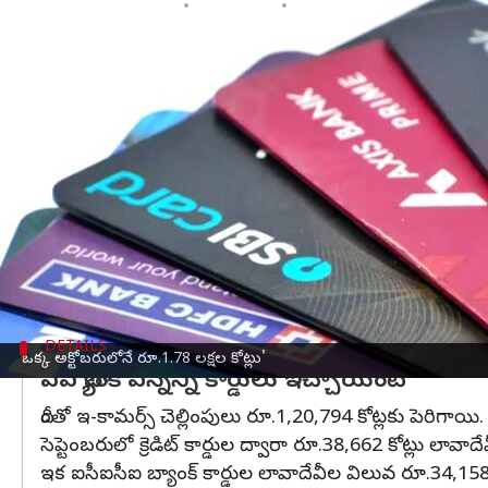
వ్రాసిన వారు
Nov 24, 2023
06:15 pm
TEJAVYAS BESTHA
ఈ వార్తాకథనం ఏంటి
దేశవ్యాప్తంగా క్రెడిట్ కార్డు ద్వార జరుపుతున్న లావాదే
క్రెడిట్‌ కార్డు
ద్వారా చేస్తున్న ఖర్చు (Credit Card Spends
కేవలం ఒక్క నెలలోనే రూ.1.78లక్షల కోట్ల లావాదేవీలు
2023 సెప్టెంబరులో నమోదైన రూ.1.42లక్షల కోట్లతో పోల
సేల్‌(PoS),ఇ-కామర్స్‌ లావాదేవీలు వృద్ధికి దోహదం చేసింది
DETAILS
ఒక్క అక్టోబరులోనే రూ.1.78 లక్షల కోట్లు'
ఏఏ బ్యాంక్ ఎన్నెన్ని కార్డులు ఇచ్చాయంటే
దీంతో ఇ-కామర్స్‌ చెల్లింపులు రూ.1,20,794 కోట్లకు పెరిగాయి. హ
సెప్టెంబరులో క్రెడిట్‌ కార్డుల ద్వారా రూ.38,662 కోట్లు లా
ఇక ఐసీఐసీఐ బ్యాంక్‌ కార్డుల లావాదేవీల విలువ రూ.34,158 కో