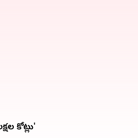
్షల కోట్లు'