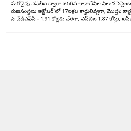
మరోవైపు ఎస్‌బీఐ ద్వారా జరిగిన లావాదేవీల విలువ సెప్ట
రుణసంస్థలు అక్టోబర్‌'లో 17లక్షల కార్డులివ్వగా, మొత్తం కార
హెచ్‌డీఎఫ్‌సీ - 1.91 కోట్లకు చేరగా, ఎస్‌బీఐ 1.87 కోట్లు, ఐసీఐ