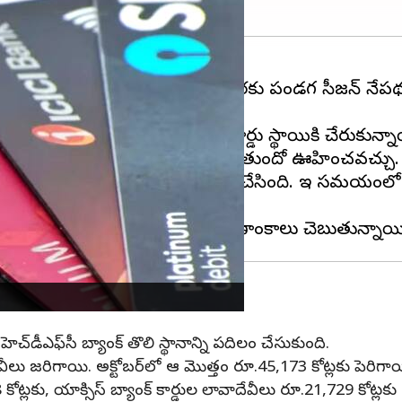
వీలు విపరీతంగా పెరుగుతున్నాయి. ఈ మేరకు పండగ సీజన్‌ నేపథ్య
) దేశీయంగా 2023 అక్టోబరులో రికార్డు స్థాయికి చేరుకున్న
 జరిగాయంటే ఖర్చు ఏ స్థాయిలో జరుగుతుందో ఊహించవచ్చు.
ిస్తే ఇది 25.35శాతం వృద్ధి నమోదు చేసింది. ఇదే సమయంల
.
ెచ్‌డీఎఫ్‌సీ బ్యాంక్‌ తొలి స్థానాన్ని పదిలం చేసుకుంది.
వాదేవీలు జరిగాయి. అక్టోబర్‌లో ఆ మొత్తం రూ.45,173 కోట్లకు పెరిగా
ట్లకు, యాక్సిస్‌ బ్యాంక్‌ కార్డుల లావాదేవీలు రూ.21,729 కోట్లకు