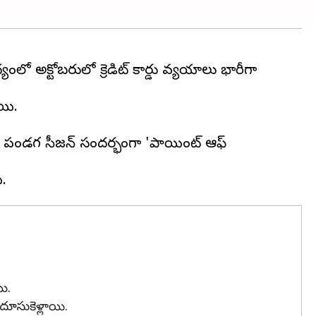
ంలో అక్టోబరులో క్రెడిట్‌ కార్డు వ్యయాలు భారీగా
ాయి.
ో పండగ సీజన్‌ సందర్భంగా 'పాయింట్‌ ఆఫ్‌
యి.
 దూసుకెళ్లాయి.