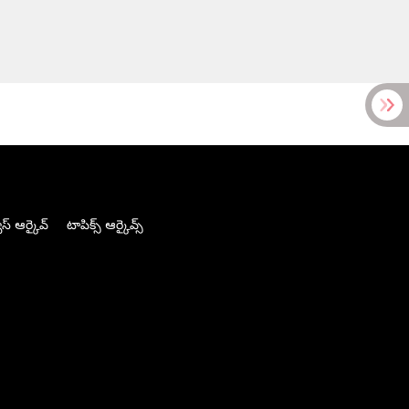
స్ ఆర్కైవ్
టాపిక్స్ ఆర్కైవ్స్