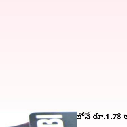
ు విపరీతం.. ఒక్క అక్టోబరులోనే రూ.1.78 లక