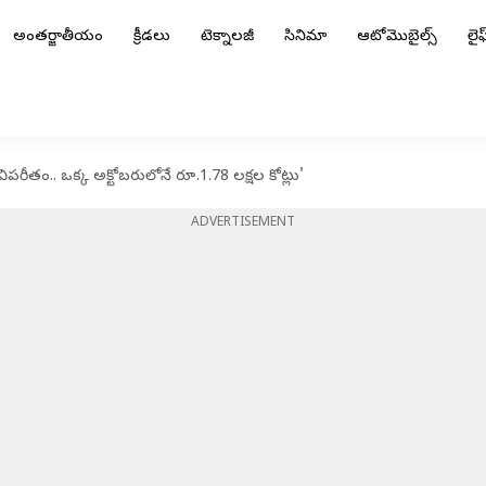
అంతర్జాతీయం
క్రీడలు
టెక్నాలజీ
సినిమా
ఆటోమొబైల్స్
లైఫ్
ు విపరీతం.. ఒక్క అక్టోబరులోనే రూ.1.78 లక్షల కోట్లు'
ADVERTISEMENT