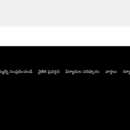
మల్ని సంప్రదించండి
నైతిక ప్రవర్తన
ఫిర్యాదుల పరిష్కారం
వార్తలు
న్యూ