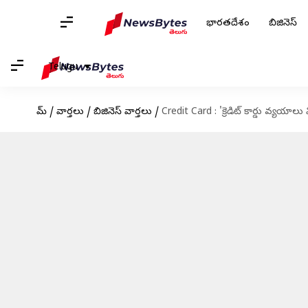
భారతదేశం
బిజినెస్
Telugu
హోమ్
/
వార్తలు
/
బిజినెస్ వార్తలు
/
Credit Card : 'క్రెడిట్‌ కార్డు వ్యయాల