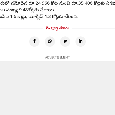
ెంబరులో నమోదైన రూ.24,966 కోట్ల నుంచి రూ.35,406 కోట్లకు ఎగ
్డుల సంఖ్య 9.48కోట్లకు చేరాయి.
సీఐ 1.6 కోట్లు, యాక్సిస్‌ 1.3 కోట్లకు చేరింది.
మీరు పూర్తి చేశారు
ADVERTISEMENT