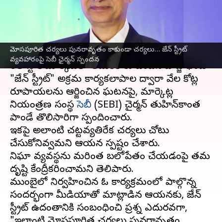
సెబీ ఛైర్మన్‌ స్పందన
వ్రాసిన వారు
Jul 07, 2025
04:00 pm
Sirish Praharaju
ఈ వార్తాకథనం ఏంటి
మోసపూరిత చర్యలు పునరావృతం కాకుండా చర్యలు… జేన్‌ స్ట్రీట్‌
వ్యవహారంపై సెబీ ఛైర్మన్‌ స్పందన
భారత స్టాక్ మార్కెట్‌లో అమెరికాకు చెందిన హెడ్జ్ ఫండ్
"జేన్ స్ట్రీట్‌" అక్రమ కార్యకలాపాల ద్వారా వేల కోట్ల
రూపాయలను ఆర్జించిన ఘటనపై, మార్కెట్ల
నియంత్రణ సంస్థ
సెబీ
(SEBI) చైర్మన్‌ తుహిన్‌కాంత
పాండే తొలిసారిగా స్పందించారు.
ఇకపై అలాంటి చట్టవ్యతిరేక చర్యలు చోటు
చేసుకోనివ్వమని ఆయన స్పష్టం చేశారు.
నిఘా వ్యవస్థను మరింత బలోపేతం చేయడంపై తమ
దృష్టి కేంద్రీకరించామని తెలిపారు.
ముంబైలో నిర్వహించిన ఓ కార్యక్రమంలో పాల్గొన్న
సందర్భంగా మీడియాతో మాట్లాడిన ఆయనకు, జేన్
స్ట్రీట్ ఉదంతానికి సంబంధించి ప్రశ్న ఎదురవగా,
"ఇలాంటి మోసపూరిత చర్యలు పునరావృతం