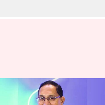
Tuhin Kanta Pandey: మోసపూరిత
చర్యలు పునరావృతం కాకుండా
చర్యలు… జేన్‌ స్ట్రీట్‌ వ్యవహారంపై