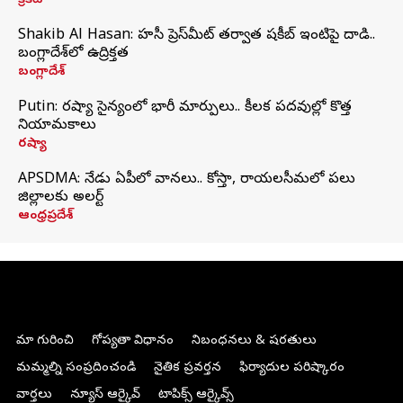
క్రికెట్
Shakib Al Hasan: హసీనా ప్రెస్‌మీట్‌ తర్వాత షకీబ్‌ ఇంటిపై దాడి..
బంగ్లాదేశ్‌లో ఉద్రిక్తత
బంగ్లాదేశ్
Putin: రష్యా సైన్యంలో భారీ మార్పులు.. కీలక పదవుల్లో కొత్త
నియామకాలు
రష్యా
APSDMA: నేడు ఏపీలో వానలు.. కోస్తా, రాయలసీమలో పలు
జిల్లాలకు అలర్ట్
ఆంధ్రప్రదేశ్
మా గురించి
గోప్యతా విధానం
నిబంధనలు & షరతులు
మమ్మల్ని సంప్రదించండి
నైతిక ప్రవర్తన
ఫిర్యాదుల పరిష్కారం
వార్తలు
న్యూస్ ఆర్కైవ్
టాపిక్స్ ఆర్కైవ్స్