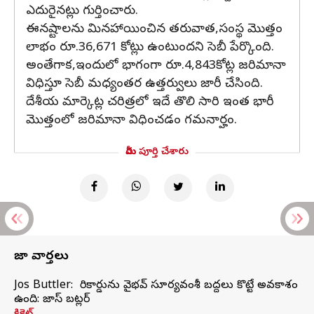
ఎదురైనట్లు గుర్తించారు.
ఈనష్టాలను మినహాయించిన తరువాత,సంస్థ మొత్తం
లాభం రూ.36,671 కోట్లు ఉంటుందని సెబీ పేర్కొంది.
అంతేగాక,ఇందులో భాగంగా రూ.4,843కోట్ల జరిమానా
విధిస్తూ సెబీ మధ్యంతర ఉత్తర్వులు జారీ చేసింది.
దేశీయ మార్కెట్ల చరిత్రలో ఇదే తొలి సారి ఇంత భారీ
మొత్తంలో జరిమానా విధించడం గమనార్హం.
మీరు పూర్తి చేశారు
తాజా వార్తలు
Jos Buttler: నా రికార్డును వైభవ్ సూర్యవంశీ బద్దలు కొట్టే అవకాశం
ఉంది: జాస్ బట్లర్