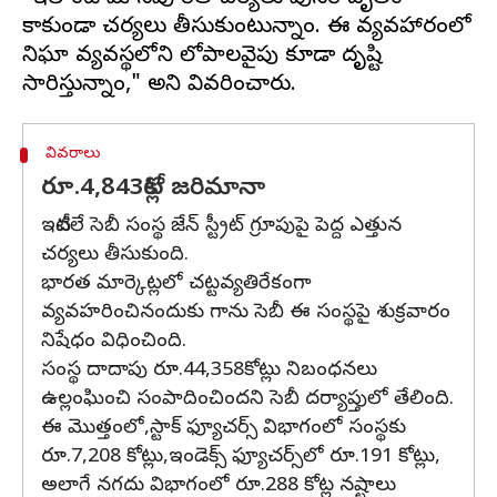
కాకుండా చర్యలు తీసుకుంటున్నాం. ఈ వ్యవహారంలో
నిఘా వ్యవస్థలోని లోపాలవైపు కూడా దృష్టి
వివరాలు
రూ.4,843కోట్ల జరిమానా
ఇటీవలే సెబీ సంస్థ జేన్‌ స్ట్రీట్‌ గ్రూపుపై పెద్ద ఎత్తున
చర్యలు తీసుకుంది.
భారత మార్కెట్లలో చట్టవ్యతిరేకంగా
వ్యవహరించినందుకు గాను సెబీ ఈ సంస్థపై శుక్రవారం
నిషేధం విధించింది.
సంస్థ దాదాపు రూ.44,358కోట్లు నిబంధనలు
ఉల్లంఘించి సంపాదించిందని సెబీ దర్యాప్తులో తేలింది.
ఈ మొత్తంలో,స్టాక్ ఫ్యూచర్స్ విభాగంలో సంస్థకు
రూ.7,208 కోట్లు,ఇండెక్స్ ఫ్యూచర్స్‌లో రూ.191 కోట్లు,
అలాగే నగదు విభాగంలో రూ.288 కోట్ల నష్టాలు