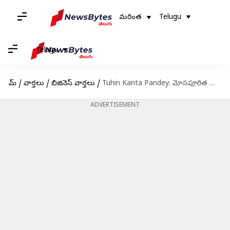
మరింత
Telugu
Telugu
హోమ్
/
వార్తలు
/
బిజినెస్ వార్తలు
/
Tuhin Kanta Pandey: మోసపూరిత చర్యలు పునరావృతం కాకుండా చర్యలు… జేన్‌ స్ట్రీట్‌ వ్యవహారంపై సెబీ ఛైర్మన్‌ స్పందన
ADVERTISEMENT