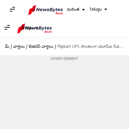
మరింత
Telugu
Telugu
హోమ్
/
వార్తలు
/
బిజినెస్ వార్తలు
/
Flipkart UPI: సొంతంగా యూపీఐ సేవలను ప్రారంభించిన ఫ్లిప్‌కార్ట్
ADVERTISEMENT