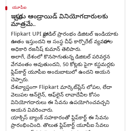
యూపీఐ
ఇప్పుడు ఆండ్రాయిడ్ వినియోగదారులకు
మాత్రమే..
Flipkart UPI హ్యాండిల్ ప్రారంభం డిజిటల్ ఇండియాకు
ఊతం ఇస్తుందని ఆ సంస్థ చీఫ్ కార్పొరేట్ వ్యవహారాల
అధికారి రజనీష్ కుమాన్ తెలిపారు.
అలాగే, దేశంలో కొనసాగుతున్న డిజిటల్ పరివర్తన
వేగవంతం అవుతుందని, 50 కోట్లకు పైగా కస్టమర్లకు
ఫ్లిప్‌కార్ట్ యూపీఐ అందుబాటులో ఉందని ఆయన
చెప్పారు.
దేశవ్యాప్తంగా Flipkart మార్కెట్‌ప్లేస్ లోపల, లేదా
వెలుపల ఆన్‌లైన్, ఆఫ్‌లైన్ లావాదేవీల కోసం
వినియోగదారులు ఈ సేవను ఉపయోగించవచ్చని
ఆయన వివరించారు.
యాక్సిస్ బ్యాంక్ సహకారంతో ఫ్లిప్‌కార్ట్ ఈ సేవను
ప్రారంభించింది. తొలుత ఫ్లిప్‌కార్ట్ యూపీఐ సేవలు