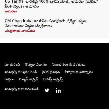
US Tariffs: భారత్‌పై 100% టారిఫ్‌ మోత.. అమెరికా సెనెట్‌లో
కీలక బిల్లుకు ఆమోదం
అమెరికా
CM Chandrababu: బీసీల సంరక్షణకు ప్రత్యేక చట్టం..
ముసాయిదా సిద్ధం: చంద్రబాబు
చంద్రబాబు నాయుడు
మా గురించి
గోప్యతా విధానం
నిబంధనలు & షరతులు
మమ్మల్ని సంప్రదించండి
నైతిక ప్రవర్తన
ఫిర్యాదుల పరిష్కారం
వార్తలు
న్యూస్ ఆర్కైవ్
టాపిక్స్ ఆర్కైవ్స్
మమ్మల్ని అనుసరించండి