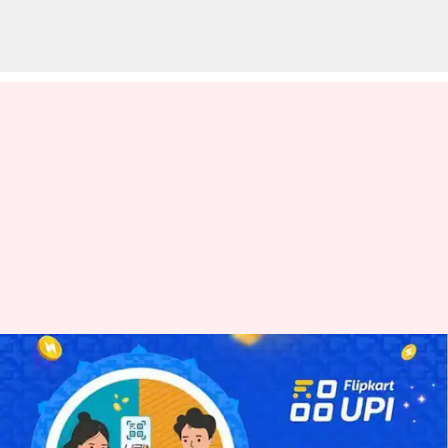
Flipkart UPI: సొంతంగా యూపీఐ
సేవలను ప్రారంభించిన ఫ్లిప్‌కార్ట్
వ్రాసిన వారు
Mar 04, 2024
10:11 am
Stalin