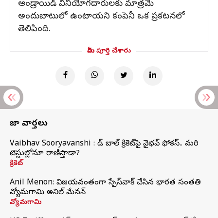
ఆండ్రాయిడ్ వినియోగదారులకు మాత్రమే
అందుబాటులో ఉంటాయని కంపెనీ ఒక ప్రకటనలో
తెలిపింది.
మీరు పూర్తి చేశారు
తాజా వార్తలు
Vaibhav Sooryavanshi : రెడ్ బాల్ క్రికెట్‌పై వైభవ్ ఫోకస్.. మరి
టెస్టుల్లోనూ రాణిస్తాడా?
క్రికెట్
Anil Menon: విజయవంతంగా స్పేస్‌వాక్‌ చేసిన భారత సంతతి
వ్యోమగామి అనిల్‌ మేనన్
వ్యోమగామి