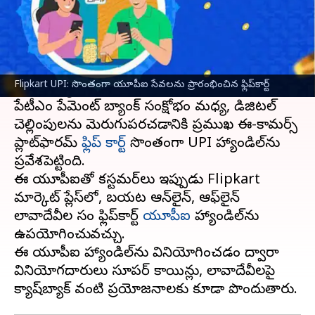
ఈ వార్తాకథనం ఏంటి
కోట్లాది మంది వినియోగదారులకు ఫ్లిప్‌కార్ట్ శుభవార్త
అందించింది. ఫ్లిప్‌కార్ట్ యూనిఫైడ్ పేమెంట్ ఇంటర్‌ఫేస్
Flipkart UPI: సొంతంగా యూపీఐ సేవలను ప్రారంభించిన ఫ్లిప్‌కార్ట్
(UPI) హ్యాండిల్‌ను ప్రారంభించింది.
పేటీఎం పేమెంట్ బ్యాంక్ సంక్షోభం మధ్య, డిజిటల్
చెల్లింపులను మెరుగుపరచడానికి ప్రముఖ ఈ-కామర్స్
ప్లాట్‌ఫారమ్
ఫ్లిప్‌ కార్ట్
సొంతంగా UPI హ్యాండిల్‌ను
ప్రవేశపెట్టింది.
ఈ యూపీఐతో కస్టమర్‌లు ఇప్పుడు Flipkart
మార్కెట్‌ ప్లేస్‌లో, బయట ఆన్‌లైన్, ఆఫ్‌లైన్
లావాదేవీల కోసం ఫ్లిప్‌కార్ట్
యూపీఐ
హ్యాండిల్‌ను
ఉపయోగించుకోవచ్చు.
ఈ యూపీఐ హ్యాండిల్‌ను వినియోగించడం ద్వారా
వినియోగదారులు సూపర్ కాయిన్లు, లావాదేవీలపై