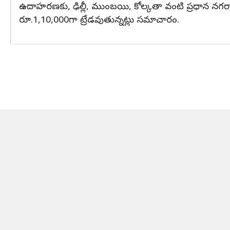
ఉదాహరణకు, ఢిల్లీ, ముంబయి, కోల్కతా వంటి ప్రధాన నగరాల్ల
రూ.1,10,000గా ట్రేడవుతున్నట్లు సమాచారం.