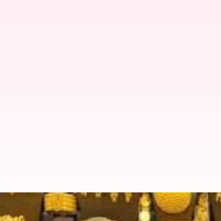
Gold Rates: పసిడి మరో కొత్త రికార్డు