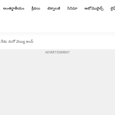
అంతర్జాతీయం
క్రీడలు
టెక్నాలజీ
సినిమా
ఆటోమొబైల్స్
లైఫ్
.. నేడు మరో వెయ్యి జంప్
ADVERTISEMENT