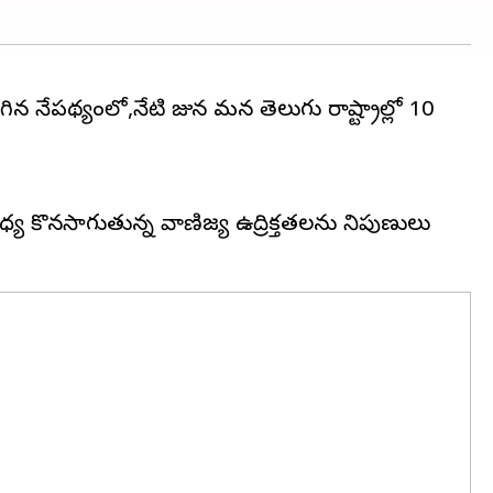
 నేపథ్యంలో,నేటి రోజున మన తెలుగు రాష్ట్రాల్లో 10
్య కొనసాగుతున్న వాణిజ్య ఉద్రిక్తతలను నిపుణులు