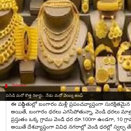
వ్రాసిన వారు
Apr 17, 2025
12:39 pm
Sirish Praharaju
ఈ వార్తాకథనం ఏంటి
ఈ రోజు బంగారం ధరల్లో మళ్లీ భారీ పెరుగుదల నమోదైంది.
గ్రాముల 24 క్యారెట్ల బంగారం ధర నిన్నటితో పోలిస్తే రూ.
ఇదే సమయంలో 22 క్యారెట్ల బంగారం ధర రూ.1,050 పెరిగ
ఇక 18 క్యారెట్ల బంగారం విషయానికి వస్తే, నిన్నటి ధరత
బంగారం ధరలు ఇలా పెరుగుతున్నప్రధాన కారణాలు గా అంత
వివరాలు
స్ధిరంగా వెండి ధరలు
పసిడి మరో కొత్త రికార్డు.. నేడు మరో వెయ్యి జంప్
ఈ పరిస్థితుల్లో బంగారం మళ్లీ ప్రపంచవ్యాప్తంగా సురక్షితమ
అయితే, బంగారం ధరలు ఎగసిపోతున్నా, వెండి ధరలు మాత్రం
ప్రస్తుతం ఒక్క గ్రాము వెండి ధర రూ.100గా ఉండగా, 10 గ
అయితే దేశవ్యాప్తంగా వివిధ నగరాల్లో వెండి ధరల్లో స్వల్ప తే