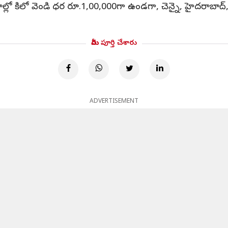
ో కిలో వెండి ధర రూ.1,00,000గా ఉండగా, చెన్నై, హైదరాబాద్, అలా
మీరు పూర్తి చేశారు
ADVERTISEMENT