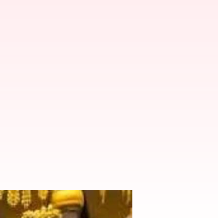
.. నేడు మరో వెయ్యి జంప్