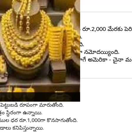
గత రెండు రోజుల్లో తులంకు సుమారు రూ.2,000 మేరకు పెరిగిన
1,140 పెరిగి రూ.97,310కి చేరుకుంది.
ి రూ.89,200గా ట్రేడింగ్ అవుతోంది.
ో పోలిస్తే రూ.860 పెరిగి రూ.72,990గా నమోదయ్యింది.
ర్జాతీయ ఆర్థిక పరిస్థితులు, అలాగే అమెరికా - చైనా మధ
ైన పెట్టుబడి రూపంగా మారుతోంది.
 స్ధిరంగా ఉన్నాయి.
్రాముల ధర రూ.1,000గా కొనసాగుతోంది.
డాలు కనిపిస్తున్నాయి.