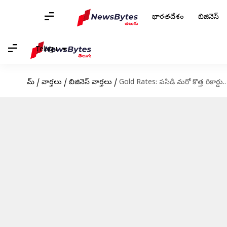
భారతదేశం
బిజినెస్
Telugu
హోమ్
/
వార్తలు
/
బిజినెస్ వార్తలు
/
Gold Rates: పసిడి మరో కొత్త రికార్డు