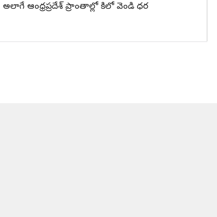
గే ఆంధ్రప్రదేశ్ ప్రాంతాల్లో కిలో వెండి ధర