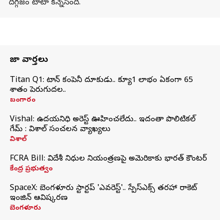
దిగ్గజం టాటా కన్నెసింది.
తాజా వార్తలు
Titan Q1: టైటాన్ కంపెనీ దూకుడు.. క్యూ1 లాభం ఏకంగా 65
శాతం పెరుగుదల..
బంగారం
Vishal: ఉదయనిధి అరెస్ట్‌ ఊహించలేదు.. ఇదంతా పొలిటికల్
గేమ్ : విశాల్ సంచలన వ్యాఖ్యలు
విశాల్
FCRA Bill: విదేశీ నిధుల నియంత్రణపై అమెరికాకు భారత్‌ కౌంటర్
కేంద్ర ప్రభుత్వం
SpaceX: బెంగళూరు స్టార్టప్‌ 'ఎవరెస్ట్'.. స్పేస్‌ఎక్స్ తరహా రాకెట్‌
ఇంజిన్‌ ఆవిష్కరణ
బెంగళూరు