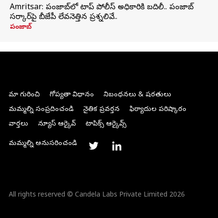
Amritsar: పంజాబ్‌లో టాప్ పోలీస్ అధికారికి బదిలీ.. పంజాబ్
సర్కార్‌పై బీజేపీ లేవనెత్తిన ప్రశ్నలివే..
పంజాబ్
మా గురించి
గోప్యతా విధానం
నిబంధనలు & షరతులు
మమ్మల్ని సంప్రదించండి
నైతిక ప్రవర్తన
ఫిర్యాదుల పరిష్కారం
వార్తలు
న్యూస్ ఆర్కైవ్
టాపిక్స్ ఆర్కైవ్స్
మమ్మల్ని అనుసరించండి
All rights reserved © Candela Labs Private Limited 2026