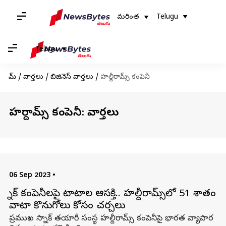
మరింత
Telugu
Telugu
హోమ్
/
వార్తలు
/
బిజినెస్ వార్తలు
/
హల్దీరామ్స్ కంపెనీ
హల్దీరామ్స్ కంపెనీ: వార్తలు
06 Sep 2023
•
స్నాక్ కంపెనీలపై టాటాల ఆసక్తి.. హల్దీరామ్స్‌లో 51 శాతం
వాటా కొనుగోలు కోసం చర్చలు
ప్రముఖ స్నాక్ తయారీ సంస్థ హల్దీరామ్స్ కంపెనీపై భారత వ్యాపార