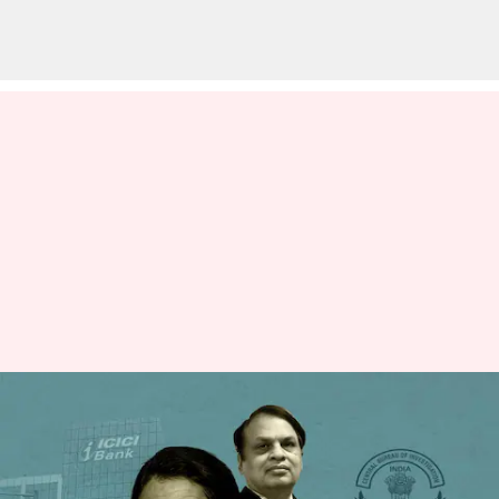
ICICI-Videocon scam case:
కొచ్చర్ దంపతులు, ధూత్‌లపై చార్జిషీట్
దాఖలు చేసిన సీబీఐ