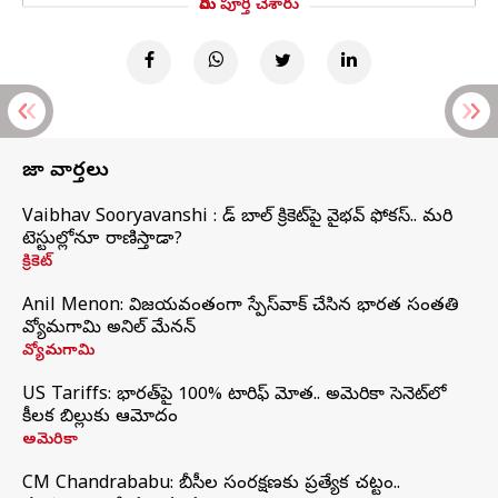
మీరు పూర్తి చేశారు
తాజా వార్తలు
Vaibhav Sooryavanshi : రెడ్ బాల్ క్రికెట్‌పై వైభవ్ ఫోకస్.. మరి
టెస్టుల్లోనూ రాణిస్తాడా?
క్రికెట్
Anil Menon: విజయవంతంగా స్పేస్‌వాక్‌ చేసిన భారత సంతతి
వ్యోమగామి అనిల్‌ మేనన్
వ్యోమగామి
US Tariffs: భారత్‌పై 100% టారిఫ్‌ మోత.. అమెరికా సెనెట్‌లో
కీలక బిల్లుకు ఆమోదం
అమెరికా
CM Chandrababu: బీసీల సంరక్షణకు ప్రత్యేక చట్టం..