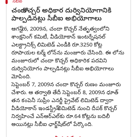
సీబీఐ
చందా కొచ్చర్ అధికార దుర్వినియోగానికి
పాల్పడినట్లు సీబీఐ అభియోగాలు
ఆగస్ట్ 26, 2009న, చందా కొచ్చర్ నేతృత్వంలోని
శాంక్షనింగ్ కమిటీ, వీడియోకాన్ ఇంటర్నేషనల్
ఎలక్ట్రానిక్స్ లిమిటెడ్ ఎండీకి రూ.3250 కోట్ల
రూపాయల టర్మ్ లోన్‌ను మంజూరు చేసింది. ఈ లోను
మంజూరులో చందా కొచ్చర్ అధికారిక పదవిని
దుర్వినియోగం పాల్పడినట్లు సీబీఐ అభియోగాలు
మోపింది.
సెప్టెంబర్ 7, 2009న చందా కొచ్చర్ రుణం మంజూరు
చేశారు. ఆ తర్వాతి తేదీ సెప్టెంబర్ 8, 2009న ధూత్
తన కంపెనీ సుప్రీం ఎనర్జీ ప్రైవేట్ లిమిటెడ్ ద్వారా
వీడియోకాన్ ఇండస్ట్రీస్ లిమిటెడ్ నుంచి దీపక్ కొచ్చర్
నిర్వహించే ఎన్ఆర్ఎల్‌‌‌కు రూ.64 కోట్లను బదిలీ
అయినట్లు సీబీఐ ఛార్జ్‌షీట్‌లో పేర్కొంది.