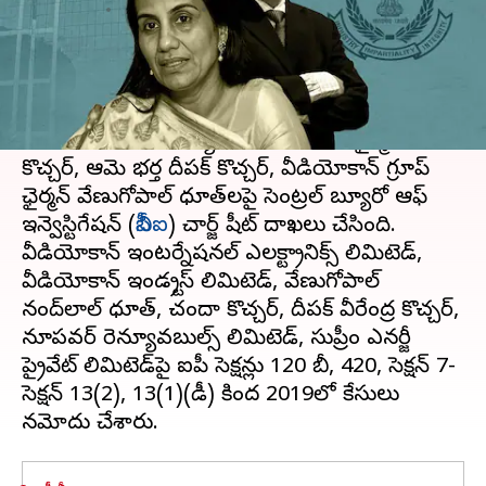
వ్రాసిన వారు
Apr 08, 2023
06:34 pm
Stalin
ఈ వార్తాకథనం ఏంటి
ఐసీఐసీఐ-వీడియోకాన్ రుణాల మోసం కేసు
కు
సంబంధించి ఐసీఐసీఐ బ్యాంక్ మాజీ ఎండీ, ఛైర్మన్ చందా
కొచ్చర్, ఆమె భర్త దీపక్ కొచ్చర్, వీడియోకాన్ గ్రూప్
ఛైర్మన్ వేణుగోపాల్ ధూత్‌లపై సెంట్రల్ బ్యూరో ఆఫ్
ఇన్వెస్టిగేషన్ (
సీబీఐ
) చార్జ్ షీట్ దాఖలు చేసింది.
వీడియోకాన్ ఇంటర్నేషనల్ ఎలక్ట్రానిక్స్ లిమిటెడ్,
వీడియోకాన్ ఇండస్ట్రీస్ లిమిటెడ్, వేణుగోపాల్
నంద్‌లాల్ ధూత్, చందా కొచ్చర్, దీపక్ వీరేంద్ర కొచ్చర్,
నూపవర్ రెన్యూవబుల్స్ లిమిటెడ్, సుప్రీం ఎనర్జీ
ప్రైవేట్ లిమిటెడ్‌పై ఐపీసీ సెక్షన్లు 120 బీ, 420, సెక్షన్ 7-
సెక్షన్ 13(2), 13(1)(డీ) కింద 2019లో కేసులు