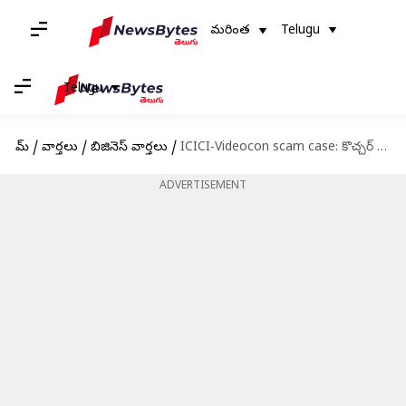
మరింత
Telugu
Telugu
హోమ్
/
వార్తలు
/
బిజినెస్ వార్తలు
/
ICICI-Videocon scam case: కొచ్చర్ దంపతులు, ధూత్‌లపై చార్జిషీట్ దాఖలు చేసిన సీబీఐ
ADVERTISEMENT