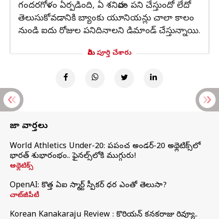
గందరగోళం ఏర్పడింది, ఏ శనివారం పని చేస్తుందో లేదో
తెలుసుకోవడానికి బ్యాంకు యూనియన్లు చాలా కాలం
నుండి ఐదు రోజుల పనిదినాలని డిమాండ్ చేస్తున్నాయి.
మీరు పూర్తి చేశారు
తాజా వార్తలు
World Athletics Under-20: ప్రపంచ అండర్-20 అథ్లెటిక్స్‌లో
భారత్‌ శుభారంభం.. ఫైనల్స్‌లోకి ముగ్గురు!
అథ్లెటిక్స్
OpenAI: కొత్త ఏఐ స్మార్ట్ స్పీకర్ ధర ఎంతో తెలుసా?
చాట్‌జీపీటీ
Korean Kanakaraju Review : కొరియన్ కనకరాజు రివ్యూ..