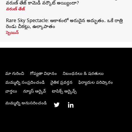
వరుణ్ తేజ్ కామెడీ వర్కౌట్ అయ్యిందా?
వరుణ్ తేజ్
Rare Sky Spectacle: ఆకాశంలో అరుదైన అద్భుతం.. ఒకే రాత్రి
రెండు చీకట్లు, ఉల్కాపాతం
స్పెయిన్
మా గురించి
గోప్యతా విధానం
నిబంధనలు & షరతులు
మమ్మల్ని సంప్రదించండి
నైతిక ప్రవర్తన
ఫిర్యాదుల పరిష్కారం
వార్తలు
న్యూస్ ఆర్కైవ్
టాపిక్స్ ఆర్కైవ్స్
మమ్మల్ని అనుసరించండి