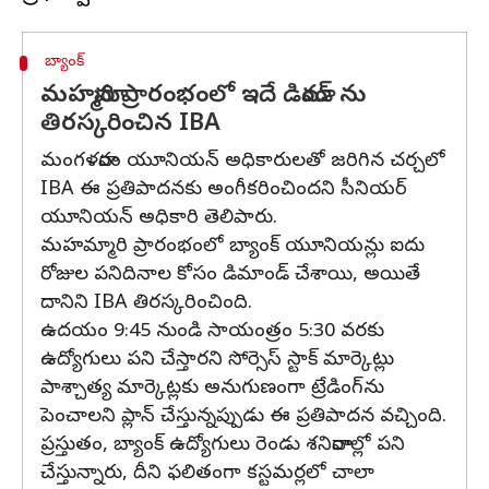
బ్యాంక్
మహమ్మారి ప్రారంభంలో ఇదే డిమాండ్ ను
తిరస్కరించిన IBA
మంగళవారం యూనియన్ అధికారులతో జరిగిన చర్చలో
IBA ఈ ప్రతిపాదనకు అంగీకరించిందని సీనియర్
యూనియన్ అధికారి తెలిపారు.
మహమ్మారి ప్రారంభంలో బ్యాంక్ యూనియన్లు ఐదు
రోజుల పనిదినాల కోసం డిమాండ్ చేశాయి, అయితే
దానిని IBA తిరస్కరించింది.
ఉదయం 9:45 నుండి సాయంత్రం 5:30 వరకు
ఉద్యోగులు పని చేస్తారని సోర్సెస్ స్టాక్ మార్కెట్లు
పాశ్చాత్య మార్కెట్లకు అనుగుణంగా ట్రేడింగ్‌ను
పెంచాలని ప్లాన్ చేస్తున్నప్పుడు ఈ ప్రతిపాదన వచ్చింది.
ప్రస్తుతం, బ్యాంక్ ఉద్యోగులు రెండు శనివారాల్లో పని
చేస్తున్నారు, దీని ఫలితంగా కస్టమర్లలో చాలా