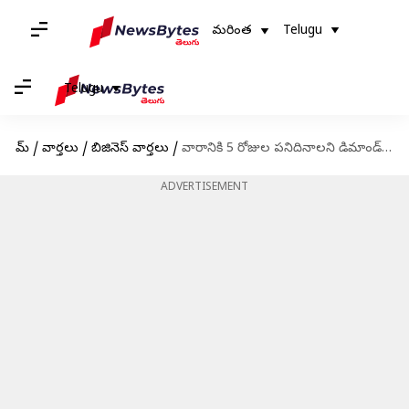
మరింత
Telugu
Telugu
హోమ్
/
వార్తలు
/
బిజినెస్ వార్తలు
/
వారానికి 5 రోజుల పనిదినాలని డిమాండ్ కు అంగీకరించిన ఇండియన్ బ్యాంక్స్ అసోసియేషన్
ADVERTISEMENT