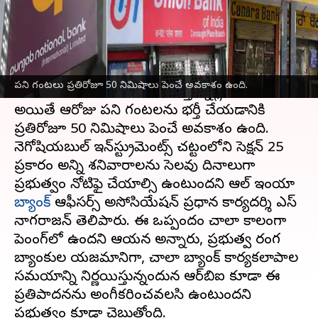
వ్రాసిన వారు
Mar 01, 2023
11:46 am
Nishkala Sathivada
ఈ వార్తాకథనం ఏంటి
ఇండియన్ బ్యాంక్స్ అసోసియేషన్ (IBA) ఐదు రోజుల
పని గంటలు ప్రతిరోజూ 50 నిమిషాలు పెంచే అవకాశం ఉంది.
పని వారానికి డిమాండ్‌ను పరిశీలిస్తున్నట్లు సమాచారం.
అయితే ఆరోజు పని గంటలను భర్తీ చేయడానికి
ప్రతిరోజూ 50 నిమిషాలు పెంచే అవకాశం ఉంది.
నెగోషియబుల్ ఇన్‌స్ట్రుమెంట్స్ చట్టంలోని సెక్షన్ 25
ప్రకారం అన్ని శనివారాలను సెలవు దినాలుగా
ప్రభుత్వం నోటిఫై చేయాల్సి ఉంటుందని ఆల్ ఇండియా
బ్యాంక్
ఆఫీసర్స్ అసోసియేషన్ ప్రధాన కార్యదర్శి ఎస్
నాగరాజన్ తెలిపారు. ఈ ఒప్పందం చాలా కాలంగా
పెండింగ్‌లో ఉందని ఆయన అన్నారు, ప్రభుత్వ రంగ
బ్యాంకుల యజమానిగా, చాలా బ్యాంక్ కార్యకలాపాల
సమయాన్ని నిర్ణయిస్తున్నందున ఆర్‌బిఐ కూడా ఈ
ప్రతిపాదనను అంగీకరించవలసి ఉంటుందని