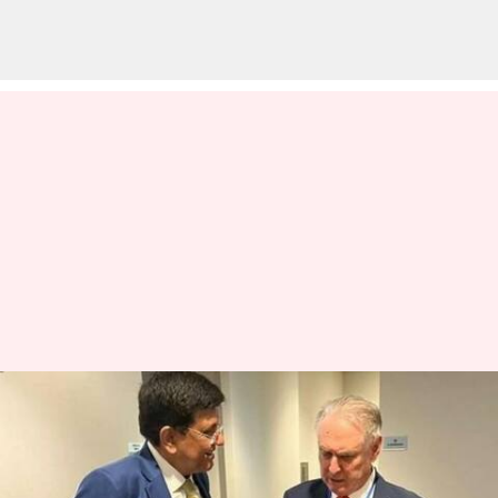
డిసెంబర్ నాటికి ముగియనున్న
$100బిలియన్ల భారతదేశం-
ఆస్ట్రేలియా వాణిజ్య ఒప్పంద