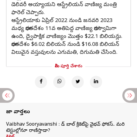
డెలివరీ అయ్యాయని ఆస్ట్రేలియన్ వాణిజ్య మంత్రి
ఫారెల్ చెప్పారు.
ఆస్ట్రేలియాకు ఏప్రిల్ 2022 నుండి జనవరి 2023
మధ్య భారతదేశం 11వ అతిపెద్ద వాణిజ్య భాగస్వామిగా
ఉంది, ద్వైపాక్షిక వాణిజ్యం మొత్తం $22.1 బిలియన్లు.
భారతదేశం $6.02 బిలియన్ నుండి $16.08 బిలియన్
విలువైన వస్తువులను ఎగుమతి, దిగుమతి చేసింది.
మీరు పూర్తి చేశారు
తాజా వార్తలు
Vaibhav Sooryavanshi : రెడ్ బాల్ క్రికెట్‌పై వైభవ్ ఫోకస్.. మరి
టెస్టుల్లోనూ రాణిస్తాడా?