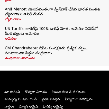
క్రికెట్
Anil Menon: విజయవంతంగా స్పేస్‌వాక్‌ చేసిన భారత సంతతి
వ్యోమగామి అనిల్‌ మేనన్
వ్యోమగామి
US Tariffs: భారత్‌పై 100% టారిఫ్‌ మోత.. అమెరికా సెనెట్‌లో
కీలక బిల్లుకు ఆమోదం
అమెరికా
CM Chandrababu: బీసీల సంరక్షణకు ప్రత్యేక చట్టం..
ముసాయిదా సిద్ధం: చంద్రబాబు
చంద్రబాబు నాయుడు
మా గురించి
గోప్యతా విధానం
నిబంధనలు & షరతులు
మమ్మల్ని సంప్రదించండి
నైతిక ప్రవర్తన
ఫిర్యాదుల పరిష్కారం
వార్తలు
న్యూస్ ఆర్కైవ్
టాపిక్స్ ఆర్కైవ్స్