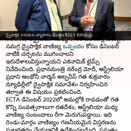
చర్చలు
వ్రాసిన వారు
Mar 13, 2023
02:18 pm
Nishkala Sathivada
ఈ వార్తాకథనం ఏంటి
ద్వైపాక్షిక సరుకుల వ్యాపారం మొత్తం $22.1 బిలియన్లు
భారతదేశం, ఆస్ట్రేలియా మధ్య $100 బిలియన్ల విలువైన
సమగ్ర ద్వైపాక్షిక వాణిజ్య
ఒప్పందం
కోసం డిసెంబర్
నాటికి చర్చలను ముగించాలని
ఇరుదేశాలుభావిస్తున్నాయని ఎకనామిక్ టైమ్స్
నివేదించింది. ప్రధానమంత్రి నరేంద్ర మోదీ, ఆస్ట్రేలియా
ప్రధాని ఆంథోనీ నార్మన్ అల్బనీస్ గత శుక్రవారం
న్యూఢిల్లీలో ద్వైపాక్షిక సమావేశం నిర్వహించిన
తర్వాత ఈ విషయం ప్రకటించింది.
ECTA డిసెంబర్ 2022లో అమల్లోకి రావడంతో గత
కొన్ని సంవత్సరాలుగా భారతదేశం, ఆస్ట్రేలియా మధ్య
వాణిజ్య సంబంధాలు భారీగా మెరుగుపడ్డాయి. ఇది
రెండు-మార్గం వాణిజ్యం గణనీయమైన విస్తరణను
సులభతరం చేయడానికి ఉద్దేశించబడింది. ప్రస్తుతం,