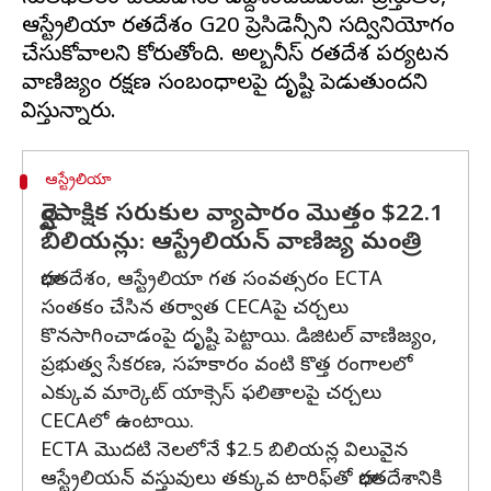
ఆస్ట్రేలియా భారతదేశం G20 ప్రెసిడెన్సీని సద్వినియోగం
చేసుకోవాలని కోరుతోంది. అల్బనీస్ భారతదేశ పర్యటన
వాణిజ్యం రక్షణ సంబంధాలపై దృష్టి పెడుతుందని
ఆస్ట్రేలియా
ద్వైపాక్షిక సరుకుల వ్యాపారం మొత్తం $22.1
బిలియన్లు: ఆస్ట్రేలియన్ వాణిజ్య మంత్రి
భారతదేశం, ఆస్ట్రేలియా గత సంవత్సరం ECTA
సంతకం చేసిన తర్వాత CECAపై చర్చలు
కొనసాగించాడంపై దృష్టి పెట్టాయి. డిజిటల్ వాణిజ్యం,
ప్రభుత్వ సేకరణ, సహకారం వంటి కొత్త రంగాలలో
ఎక్కువ మార్కెట్ యాక్సెస్ ఫలితాలపై చర్చలు
CECAలో ఉంటాయి.
ECTA మొదటి నెలలోనే $2.5 బిలియన్ల విలువైన
ఆస్ట్రేలియన్ వస్తువులు తక్కువ టారిఫ్‌తో భారతదేశానికి