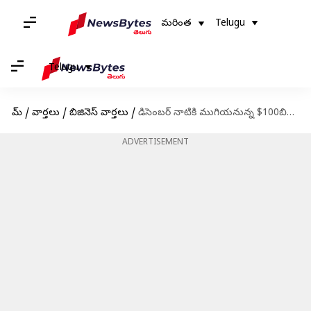
మరింత
Telugu
Telugu
హోమ్
/
వార్తలు
/
బిజినెస్ వార్తలు
/
డిసెంబర్ నాటికి ముగియనున్న $100బిలియన్ల భారతదేశం-ఆస్ట్రేలియా వాణిజ్య ఒప్పంద చర్చలు
ADVERTISEMENT