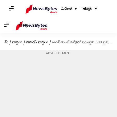
మరింత
Telugu
Telugu
హోమ్
/
వార్తలు
/
బిజినెస్ వార్తలు
/
అసెస్‌మెంట్ పరీక్షలో ఫెయిలైన 600 ఫ్రెషర్స్ ను తొలగించిన ఇన్ఫోసిస్ సంస్థ
ADVERTISEMENT