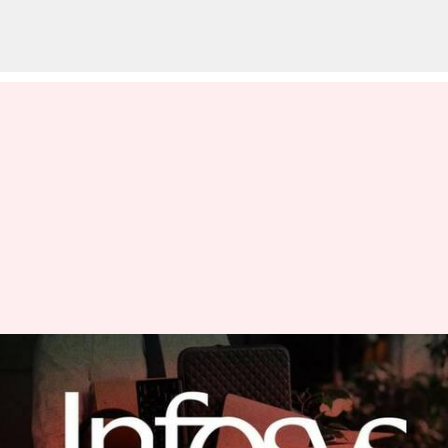
అసెస్‌మెంట్ పరీక్షలో ఫెయిలైన 600
ఫ్రెషర్స్ ను తొలగించిన ఇన్ఫోసిస్
సంస్థ