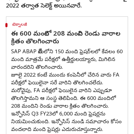
టెక్నాలజీ
ఈ 600 మందిలో 208 మందిని రెండు వారాల
క్రితం తొలగించారు
SAP ABAP టీమ్‌లోని 150 మంది ఫ్రెషర్‌లలో కేవలం 60
మంది మాత్రమే పరీక్షలో ఉత్తీర్ణులయ్యారు, మిగిలిన
వారందరిని తొలగించారు.
జూలై 2022 కంటే ముందు కంపెనీలో చేరిన వారు FA
పరీక్షలో ఫెయిలైనా సరే వారిని తొలగించలేదు.
మరోవైపు, FA పరీక్షలో ఫెయిలైన వారిని ఎప్పుడూ
తొలగిస్తామని ఆ సంస్థ తెలిపింది. ఈ 600 మందిలో
208 మందిని రెండు వారాల క్రితం తొలగించారు.
ఇన్ఫోసిస్ Q3 FY23లో 6,000 మంది ఫ్రెషర్లను
నియమించుకుంది. ఇన్ఫోసిస్ నుండి సమాచారం కోసం
వందలాది మంది ఫ్రెషర్లు ఎదురుచూస్తున్నారు.