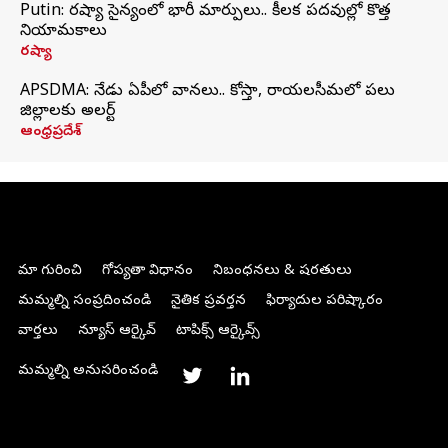
Putin: రష్యా సైన్యంలో భారీ మార్పులు.. కీలక పదవుల్లో కొత్త
నియామకాలు
రష్యా
APSDMA: నేడు ఏపీలో వానలు.. కోస్తా, రాయలసీమలో పలు
జిల్లాలకు అలర్ట్
ఆంధ్రప్రదేశ్
మా గురించి
గోప్యతా విధానం
నిబంధనలు & షరతులు
మమ్మల్ని సంప్రదించండి
నైతిక ప్రవర్తన
ఫిర్యాదుల పరిష్కారం
వార్తలు
న్యూస్ ఆర్కైవ్
టాపిక్స్ ఆర్కైవ్స్
మమ్మల్ని అనుసరించండి