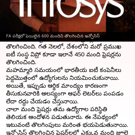
వ్రాసిన వారు
Feb 07, 2023
05:12 pm
Nishkala Sathivada
ఈ వార్తాకథనం ఏంటి
ఇంటర్నల్ ఫ్రెషర్స్ అసెస్‌మెంట్ (FA) పరీక్షలో ఫెయిలైన
FA పరీక్షలో ఫెయిలైన 600 మందిని తొలగించిన ఇన్ఫోసిస్
కారణంగా
ఇన్ఫోసిస్
600 మంది ఫ్రెషర్లను
తొలగించింది. గత నెలలో, దేశంలోని మరో ప్రముఖ
ఐటీ సంస్థ విప్రో కూడా ఇలానే 450 మంది ఫ్రెషర్లను
తొలగించింది.
మహమ్మారి సమయంలో భారతీయ ఐటీ కంపెనీలు
పెద్దమొత్తంలో ఉద్యోగులను నియమించుకున్నాయి.
అయితే, ఇప్పుడు ఆర్థిక మాంద్యం కారణంగా
తీసుకున్నవారికి ఆలస్యంగా ఆఫర్ లెటర్‌లు పంపడం
లేదా రద్దు చేయడం చేస్తున్నాయి.
చాలా మంది ఫ్రెషర్లు తమ ఉద్యోగాల పరిస్థితి
తెలియక ఆందోళన పడుతున్నారు. ఈ నేపథ్యంలో
ఇటువంటి తొలగింపులు మరింత భయపెడుతున్నాయి.
ఇన్ఫోసిస్ తొలగించిన ఫ్రెషర్‌లలో ఎక్కువ మంది జూలై