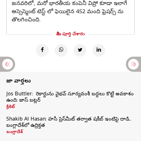
జనవరిలో, మరో భారతీయ కంపెనీ విప్రో కూడా ఇలాగే
అస్సెస్మెంట్ టెస్ట్ లో ఫెయిలైన 452 మంది ఫ్రెషర్స్ ను
తొలగించింది.
మీరు పూర్తి చేశారు
తాజా వార్తలు
Jos Buttler: నా రికార్డును వైభవ్ సూర్యవంశీ బద్దలు కొట్టే అవకాశం
ఉంది: జాస్ బట్లర్
క్రికెట్
Shakib Al Hasan: హసీనా ప్రెస్‌మీట్‌ తర్వాత షకీబ్‌ ఇంటిపై దాడి..
బంగ్లాదేశ్‌లో ఉద్రిక్తత
బంగ్లాదేశ్