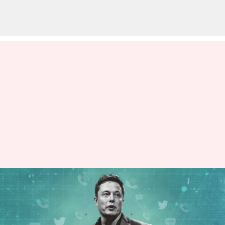
ట్విట్టర్ యూజర్లకు గుడ్ న్యూస్..
త్వరలో ట్విట్టర్ లో ఫోన్ కాల్స్!
వ్రాసిన వారు
May 10, 2023
04:36 pm
Jayachandra Akuri