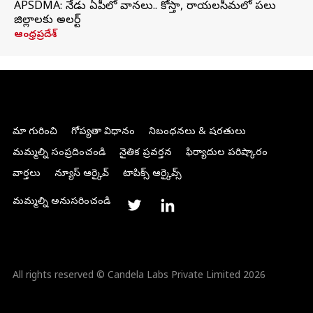
APSDMA: నేడు ఏపీలో వానలు.. కోస్తా, రాయలసీమలో పలు
జిల్లాలకు అలర్ట్
ఆంధ్రప్రదేశ్
మా గురించి
గోప్యతా విధానం
నిబంధనలు & షరతులు
మమ్మల్ని సంప్రదించండి
నైతిక ప్రవర్తన
ఫిర్యాదుల పరిష్కారం
వార్తలు
న్యూస్ ఆర్కైవ్
టాపిక్స్ ఆర్కైవ్స్
మమ్మల్ని అనుసరించండి
All rights reserved © Candela Labs Private Limited 2026