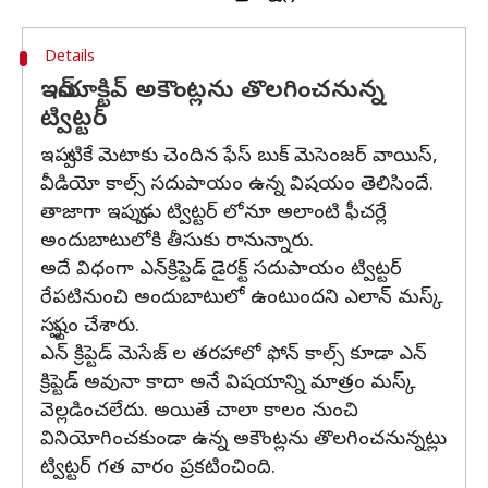
Details
ఇన్‍యాక్టివ్ అకౌంట్లను తొలగించనున్న
ట్విట్టర్
ఇప్పటికే మెటాకు చెందిన ఫేస్ బుక్ మెసెంజర్ వాయిస్,
వీడియో కాల్స్ సదుపాయం ఉన్న విషయం తెలిసిందే.
తాజాగా ఇప్పుడు ట్విట్టర్ లోనూ అలాంటి ఫీచర్లే
అందుబాటులోకి తీసుకు రానున్నారు.
అదే విధంగా ఎన్‌క్రిప్టెడ్ డైరక్ట్ సదుపాయం ట్విట్టర్
రేపటినుంచి అందుబాటులో ఉంటుందని ఎలాన్ మస్క్
స్పష్టం చేశారు.
ఎన్ క్రిప్టెడ్ మెసేజ్ ల తరహాలో ఫోన్ కాల్స్ కూడా ఎన్
క్రిప్టెడ్ అవునా కాదా అనే విషయాన్ని మాత్రం మస్క్
వెల్లడించలేదు. అయితే చాలా కాలం నుంచి
వినియోగించకుండా ఉన్న అకౌంట్లను తొలగించనున్నట్లు
ట్విట్టర్ గత వారం ప్రకటించింది.