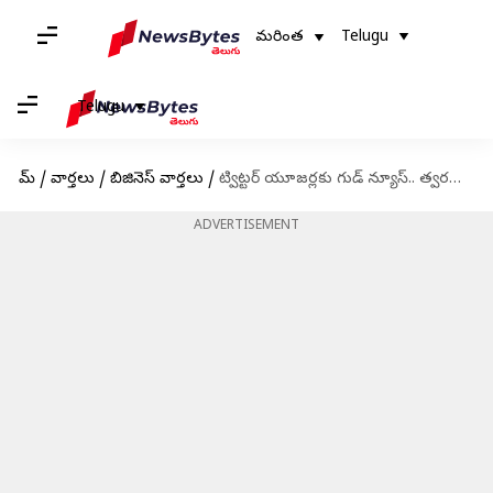
మరింత
Telugu
Telugu
హోమ్
/
వార్తలు
/
బిజినెస్ వార్తలు
/
ట్విట్టర్ యూజర్లకు గుడ్ న్యూస్.. త్వరలో ట్విట్టర్ లో ఫోన్ కాల్స్!
ADVERTISEMENT