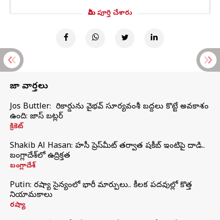
మీరు పూర్తి చేశారు
తాజా వార్తలు
Jos Buttler: నా రికార్డును వైభవ్ సూర్యవంశీ బద్దలు కొట్టే అవకాశం
ఉంది: జాస్ బట్లర్
క్రికెట్
Shakib Al Hasan: హసీనా ప్రెస్‌మీట్‌ తర్వాత షకీబ్‌ ఇంటిపై దాడి..
బంగ్లాదేశ్‌లో ఉద్రిక్తత
బంగ్లాదేశ్
Putin: రష్యా సైన్యంలో భారీ మార్పులు.. కీలక పదవుల్లో కొత్త
నియామకాలు
రష్యా