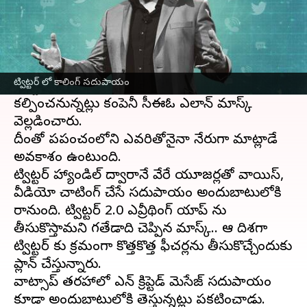
ఈ వార్తాకథనం ఏంటి
ప్రముఖ సోషల్ మీడియా ప్లాట్ ఫాం
ట్విట్టర్
లో
సరికొత్త ఫీచర్లు అందుబాటులోకి రానున్నాయి. త్వరలో
ట్విట్టర్ లో కాలింగ్ సదుపాయం
ట్విట్టర్ లో ఫోన్ కాల్ చేసుకొనే సదుపాయాన్ని
కల్పించనున్నట్లు కంపెనీ సీఈఓ ఎలాన్ మాస్క్
వెల్లడించారు.
దీంతో ప్రపంచంలోని ఎవరితోనైనా నేరుగా మాట్లాడే
అవకాశం ఉంటుంది.
ట్విట్టర్ హ్యాండిల్ ద్వారానే వేరే యూజర్లతో వాయిస్,
వీడియో చాటింగ్ చేసే సదుపాయం అందుబాటులోకి
రానుంది. ట్విట్టర్ 2.0 ఎవ్రీథింగ్ యాప్ ను
తీసుకొస్తామని గతేడాది చెప్పిన మాస్క్.. ఆ దిశగా
ట్విట్టర్ కు క్రమంగా కొత్తకొత్త ఫీచర్లను తీసుకొచ్చేందుకు
ప్లాన్ చేస్తున్నారు.
వాట్సాప్ తరహాలో ఎన్ క్రిప్టెడ్ మెసేజ్ సదుపాయం