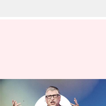
గ్రాడ్యుయేట్లకు బిల్ గేట్స్ బోధించిన 5
జీవిత సూత్రాలను తెలుసుకోండి
వ్రాసిన వారు
May 15, 2023
02:23 pm
Stalin