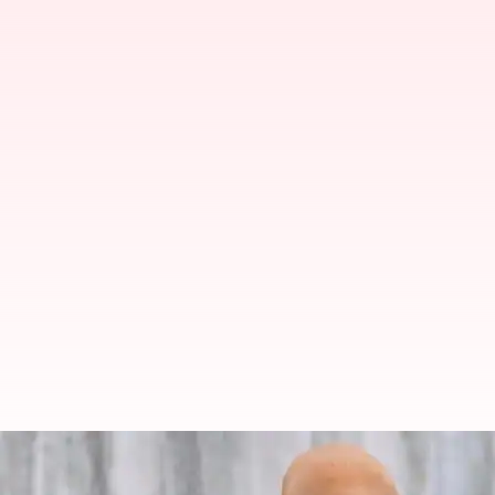
పోటీదారులను ఎదగనీయకుండా చేస్తున్న గ