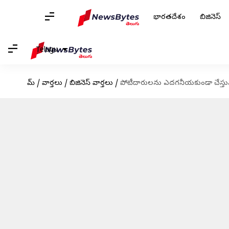
భారతదేశం
బిజినెస్
Telugu
హోమ్
/
వార్తలు
/
బిజినెస్ వార్తలు
/
పోటీదారులను ఎదగనీయకుండా చేస్తున్న 