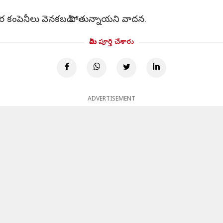
 ఇతర కంపెనీలు వెనకబడి పోతున్నాయని వాదన.
మీరు పూర్తి చేశారు
ADVERTISEMENT