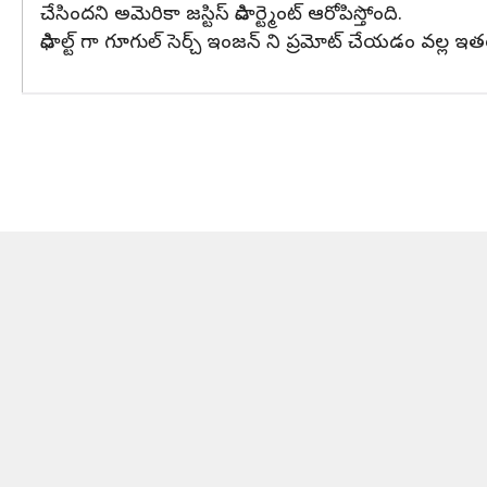
చేసిందని అమెరికా జస్టిస్ డిపార్ట్మెంట్ ఆరోపిస్తోంది.
డిఫాల్ట్ గా గూగుల్ సెర్చ్ ఇంజన్ ని ప్రమోట్ చేయడం వల్ల