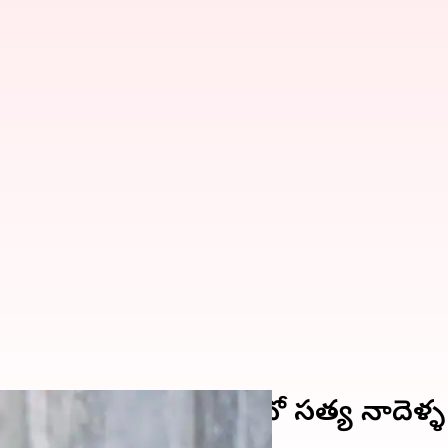
ూగుల్: మైక్రోసాఫ్ట్ సీఈవో సత్య నాదెళ్