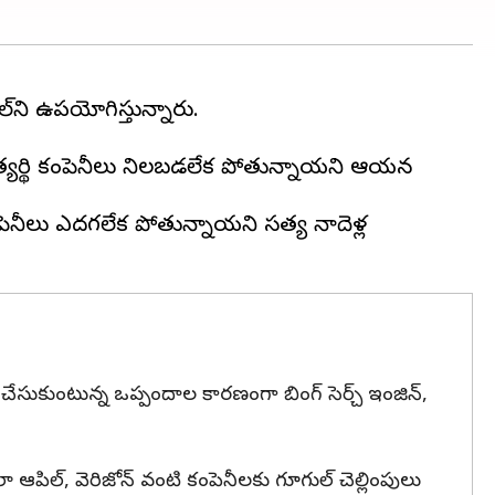
‌ని ఉపయోగిస్తున్నారు.
రత్యర్థి కంపెనీలు నిలబడలేక పోతున్నాయని ఆయన
పెనీలు ఎదగలేక పోతున్నాయని సత్య నాదెళ్ల
్ చేసుకుంటున్న ఒప్పందాల కారణంగా బింగ్ సెర్చ్ ఇంజిన్,
ా ఆపిల్, వెరిజోన్ వంటి కంపెనీలకు గూగుల్ చెల్లింపులు