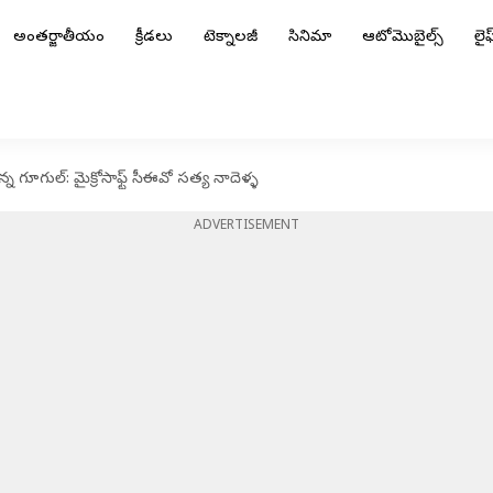
అంతర్జాతీయం
క్రీడలు
టెక్నాలజీ
సినిమా
ఆటోమొబైల్స్
లైఫ్
గూగుల్: మైక్రోసాఫ్ట్ సీఈవో సత్య నాదెళ్ళ
ADVERTISEMENT