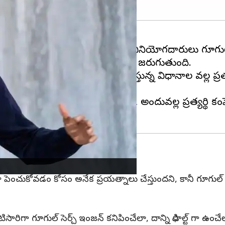
కీ తెలిసిందే. దాదాపు చాలామంది వినియోగదారులు గూగుల్
ుత్వానికి మధ్య యాంటీట్రస్ట్ విచారణ జరుగుతుంది.
 వినిపించారు. గూగుల్ అనుసరిస్తున్న విధానాల వల్ల ప్
ఒప్పందాలు కుదుర్చుకుంటుందని, అందువల్ల ప్రత్యర్థి కం
 వాటా పెంచుకోవడం కోసం అనేక ప్రయత్నాలు చేస్తుందని, కానీ గూగుల
ిగా గూగుల్ సెర్చ్ ఇంజన్ కనిపించేలా, దాన్ని డిఫాల్ట్ గా ఉంచేల