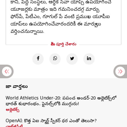
కానీ, పెద్ద సంస్థలు, ఆర్థిక సేవా యాప్స్ ఉపయోగించే
యూజర్లకు మాత్రం ఇది గమనించదగ్గ మార్పు.
ఫోన్‌పే, పేటీఎం, గూగుల్ పే వంటి ప్రముఖ యూపీఐ
యాప్‌లు ఉపయోగించేవారందరికీ ఈ మార్పులు
వర్తించనున్నాయి.
మీరు పూర్తి చేశారు
తాజా వార్తలు
World Athletics Under-20: ప్రపంచ అండర్-20 అథ్లెటిక్స్‌లో
భారత్‌ శుభారంభం.. ఫైనల్స్‌లోకి ముగ్గురు!
అథ్లెటిక్స్
OpenAI: కొత్త ఏఐ స్మార్ట్ స్పీకర్ ధర ఎంతో తెలుసా?