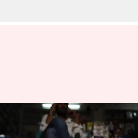
New UPI rule: యూపీఐ సేవల్లో
ఒత్తిడి తగ్గించేందుకు ఎన్‌పీసీఐ కీలక
నిర్ణయాలు!