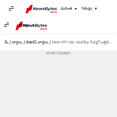
మరింత
Telugu
Telugu
హోమ్
/
వార్తలు
/
బిజినెస్ వార్తలు
/
New UPI rule: యూపీఐ సేవల్లో ఒత్తిడి తగ్గించేందుకు ఎన్‌పీసీఐ కీలక నిర్ణయాలు!
ADVERTISEMENT