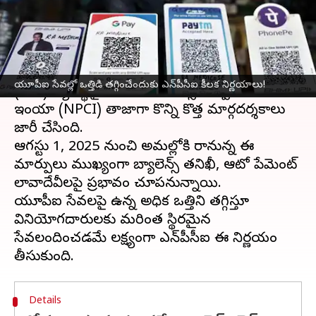
వ్రాసిన వారు
Jul 26, 2025
10:25 am
Jayachandra Akuri
ఈ వార్తాకథనం ఏంటి
డిజిటల్ చెల్లింపుల్లో విప్లవాత్మకంగా మారిన
యూపీఐ
యూపీఐ సేవల్లో ఒత్తిడి తగ్గించేందుకు ఎన్‌పీసీఐ కీలక నిర్ణయాలు!
(UPI) వ్యవస్థపై నేషనల్ పేమెంట్స్ కార్పొరేషన్ ఆఫ్
ఇండియా (NPCI) తాజాగా కొన్ని కొత్త మార్గదర్శకాలు
జారీ చేసింది.
ఆగస్టు 1, 2025 నుంచి అమల్లోకి రానున్న ఈ
మార్పులు ముఖ్యంగా బ్యాలెన్స్ తనిఖీ, ఆటో పేమెంట్‌
లావాదేవీలపై ప్రభావం చూపనున్నాయి.
యూపీఐ సేవలపై ఉన్న అధిక ఒత్తిడిని తగ్గిస్తూ
వినియోగదారులకు మరింత స్థిరమైన
సేవలందించడమే లక్ష్యంగా ఎన్‌పీసీఐ ఈ నిర్ణయం
Details