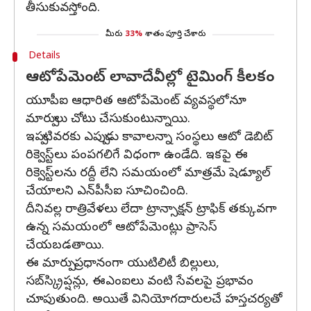
తీసుకువస్తోంది.
మీరు
33%
శాతం పూర్తి చేశారు
Details
ఆటోపేమెంట్‌ లావాదేవీల్లో టైమింగ్ కీలకం
యూపీఐ ఆధారిత ఆటోపేమెంట్ వ్యవస్థలోనూ
మార్పులు చోటు చేసుకుంటున్నాయి.
ఇప్పటివరకు ఎప్పుడు కావాలన్నా సంస్థలు ఆటో డెబిట్
రిక్వెస్ట్‌లు పంపగలిగే విధంగా ఉండేది. ఇకపై ఈ
రిక్వెస్ట్‌లను రద్దీ లేని సమయంలో మాత్రమే షెడ్యూల్
చేయాలని ఎన్‌పీసీఐ సూచించింది.
దీనివల్ల రాత్రివేళలు లేదా ట్రాన్సాక్షన్ ట్రాఫిక్ తక్కువగా
ఉన్న సమయంలో ఆటోపేమెంట్లు ప్రాసెస్
చేయబడతాయి.
ఈ మార్పు ప్రధానంగా యుటిలిటీ బిల్లులు,
సబ్‌స్క్రిప్షన్లు, ఈఎంఐలు వంటి సేవలపై ప్రభావం
చూపుతుంది. అయితే వినియోగదారులచే హస్తచర్యతో