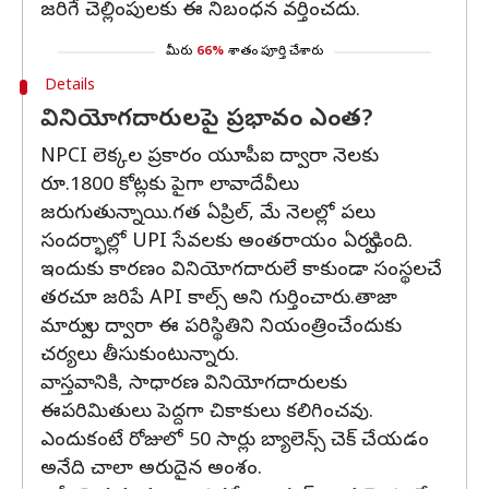
జరిగే చెల్లింపులకు ఈ నిబంధన వర్తించదు.
మీరు
66%
శాతం పూర్తి చేశారు
Details
వినియోగదారులపై ప్రభావం ఎంత?
NPCI లెక్కల ప్రకారం యూపీఐ ద్వారా నెలకు
రూ.1800 కోట్లకు పైగా లావాదేవీలు
జరుగుతున్నాయి.గత ఏప్రిల్, మే నెలల్లో పలు
సందర్భాల్లో UPI సేవలకు అంతరాయం ఏర్పడింది.
ఇందుకు కారణం వినియోగదారులే కాకుండా సంస్థలచే
తరచూ జరిపే API కాల్స్ అని గుర్తించారు.తాజా
మార్పుల ద్వారా ఈ పరిస్థితిని నియంత్రించేందుకు
చర్యలు తీసుకుంటున్నారు.
వాస్తవానికి, సాధారణ వినియోగదారులకు
ఈపరిమితులు పెద్దగా చికాకులు కలిగించవు.
ఎందుకంటే రోజులో 50 సార్లు బ్యాలెన్స్ చెక్ చేయడం
అనేది చాలా అరుదైన అంశం.