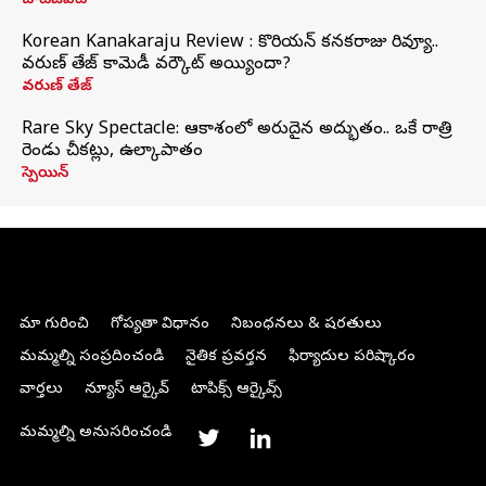
చాట్‌జీపీటీ
Korean Kanakaraju Review : కొరియన్ కనకరాజు రివ్యూ..
వరుణ్ తేజ్ కామెడీ వర్కౌట్ అయ్యిందా?
వరుణ్ తేజ్
Rare Sky Spectacle: ఆకాశంలో అరుదైన అద్భుతం.. ఒకే రాత్రి
రెండు చీకట్లు, ఉల్కాపాతం
స్పెయిన్
మా గురించి
గోప్యతా విధానం
నిబంధనలు & షరతులు
మమ్మల్ని సంప్రదించండి
నైతిక ప్రవర్తన
ఫిర్యాదుల పరిష్కారం
వార్తలు
న్యూస్ ఆర్కైవ్
టాపిక్స్ ఆర్కైవ్స్
మమ్మల్ని అనుసరించండి