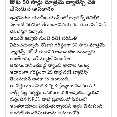
రోజుకు 50 సార్లు మాత్రమే బ్యాలెన్స్‌ చెక్‌
చేసుకునే అవకాశం
ఇప్పటివరకు యూపీఐ యాప్‌లలో బ్యాలెన్స్ తనిఖీకి
ఎలాంటి పరిమితి లేకుండా వినియోగదారులు పదే పదే
చెక్ చేస్తూ వచ్చారు.
అయితే ఇప్పుడు నుంచి దీనికి పరిమితి
విధించనున్నారు. రోజుకు గరిష్ఠంగా 50 సార్లు మాత్రమే
బ్యాలెన్స్ చెక్ చేయడానికి అనుమతించనున్నారు.
అంతేకాదు, ఒకే మొబైల్ నంబర్‌తో
అనుసంధానించబడ్డ బ్యాంకు ఖాతాల సంఖ్య
ఆధారంగా గరిష్ఠంగా 25 సార్ల వరకే బ్యాలెన్స్
తెలుసుకునే అవకాశం ఉంటుంది.
ఈ నిర్ణయం వెనుక ఉన్న ఉద్దేశ్యం అనవసర API
కాల్స్‌ వల్ల సర్వర్లు అధికంగా బిజీ అవుతున్నాయని
గుర్తించిన NPCI, వాటి ప్రభావంతో సేవలలో
అంతరాయాలు ఏర్పడుతున్నాయని అర్థం చేసుకుంది.
అందుకే ఈ పరిమితులను అమలులోకి